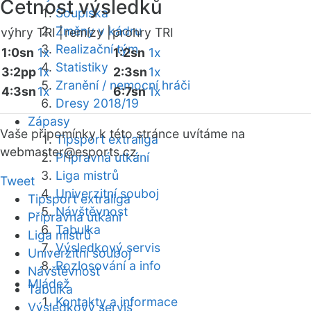
Četnost výsledků
Soupiska
Změny v kádru
výhry TRI |
remízy |
prohry TRI
Realizační tým
1:0sn
1x
1:2sn
1x
Statistiky
3:2pp
1x
2:3sn
1x
Zranění / nemocní hráči
4:3sn
1x
6:7sn
1x
Dresy 2018/19
Zápasy
Vaše připomínky k této stránce uvítáme na
Tipsport extraliga
webmaster
@esports.cz.
Přípravná utkání
Liga mistrů
Tweet
Univerzitní souboj
Tipsport extraliga
Návštěvnost
Přípravná utkání
Tabulka
Liga mistrů
Výsledkový servis
Univerzitní souboj
Rozlosování a info
Návštěvnost
Mládež
Tabulka
Kontakty a informace
Výsledkový servis