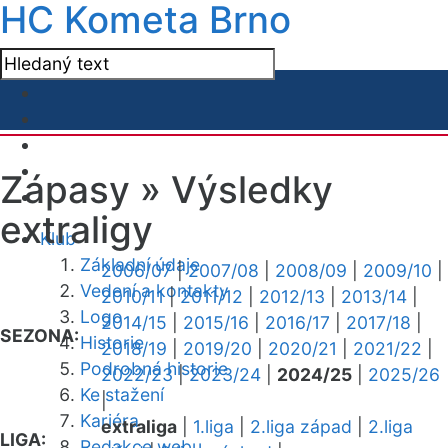
HC Kometa Brno
Zápasy »
Výsledky
extraligy
Klub
Základní údaje
2006/07
|
2007/08
|
2008/09
|
2009/10
|
Vedení a kontakty
2010/11
|
2011/12
|
2012/13
|
2013/14
|
Logo
2014/15
|
2015/16
|
2016/17
|
2017/18
|
SEZONA:
Historie
2018/19
|
2019/20
|
2020/21
|
2021/22
|
Podrobná historie
2022/23
|
2023/24
|
2024/25
|
2025/26
Ke stažení
|
Kariéra
extraliga
|
1.liga
|
2.liga západ
|
2.liga
LIGA:
Redakce webu