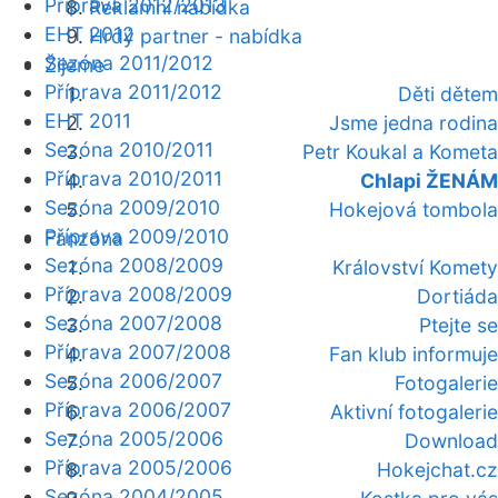
Příprava 2012/2013
Reklamní nabídka
EHT 2012
Hrdý partner - nabídka
Sezóna 2011/2012
Žijeme
Příprava 2011/2012
Děti dětem
EHT 2011
Jsme jedna rodina
Sezóna 2010/2011
Petr Koukal a Kometa
Příprava 2010/2011
Chlapi ŽENÁM
Sezóna 2009/2010
Hokejová tombola
Příprava 2009/2010
Fanzóna
Sezóna 2008/2009
Království Komety
Příprava 2008/2009
Dortiáda
Sezóna 2007/2008
Ptejte se
Příprava 2007/2008
Fan klub informuje
Sezóna 2006/2007
Fotogalerie
Příprava 2006/2007
Aktivní fotogalerie
Sezóna 2005/2006
Download
Příprava 2005/2006
Hokejchat.cz
Sezóna 2004/2005