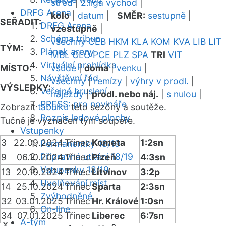
střed
|
2.liga východ
|
DRFG Arena
kolo
|
datum
|
SMĚR:
sestupně
|
SEŘADIT:
DRFG Arena
vzestupně
|
Schéma tribun
všechny
CEB
HKM
KLA
KOM
KVA
LIB
LIT
TÝM:
Plánek areny
MBL
OLO
PCE
PLZ
SPA
TRI
VIT
Virtuální prohlídka
MÍSTO:
všude
|
doma
|
venku
|
Návštěvní řád
všechny
|
remízy
|
výhry v prodl.
|
VÝSLEDKY:
Veřejné bruslení
nájezdy
|
prodl. nebo náj.
|
s nulou
|
PRESS: pro novináře
Zobrazit
tabulku
této sezóny a soutěže.
Rozpis ledové plochy
Tučně je vyznačen tým soupeře.
Vstupenky
3
22.09.2024
Třinec
Kometa
1:2sn
Permanentky 18/19
Přípravná utkání 18/19
9
06.10.2024
Třinec
Plzeň
4:3sn
Vstupenky 18/19
13
20.10.2024
Třinec
Litvínov
3:2p
Uvolňování míst
14
25.10.2024
Třinec
Sparta
2:3sn
Zvýhodněné
32
03.01.2025
Třinec
Hr. Králové
1:0sn
On-line
34
07.01.2025
Třinec
Liberec
6:7sn
A-tým