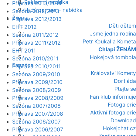
Reklamní nabídka
Příprava 2013/2014
Hrdý partner - nabídka
Sezóna 2012/2013
Žijeme
Příprava 2012/2013
Děti dětem
EHT 2012
Jsme jedna rodina
Sezóna 2011/2012
Petr Koukal a Kometa
Příprava 2011/2012
Chlapi ŽENÁM
EHT 2011
Hokejová tombola
Sezóna 2010/2011
Fanzóna
Příprava 2010/2011
Království Komety
Sezóna 2009/2010
Dortiáda
Příprava 2009/2010
Ptejte se
Sezóna 2008/2009
Fan klub informuje
Příprava 2008/2009
Fotogalerie
Sezóna 2007/2008
Aktivní fotogalerie
Příprava 2007/2008
Download
Sezóna 2006/2007
Hokejchat.cz
Příprava 2006/2007