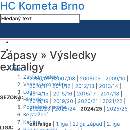
HC Kometa Brno
Zápasy »
Výsledky
extraligy
Klub
Základní údaje
2006/07
|
2007/08
|
2008/09
|
2009/10
|
Vedení a kontakty
2010/11
|
2011/12
|
2012/13
|
2013/14
|
Logo
2014/15
|
2015/16
|
2016/17
|
2017/18
|
SEZONA:
Historie
2018/19
|
2019/20
|
2020/21
|
2021/22
|
Podrobná historie
2022/23
|
2023/24
|
2024/25
|
2025/26
Ke stažení
|
Kariéra
extraliga
|
1.liga
|
2.liga západ
|
2.liga
LIGA:
Redakce webu