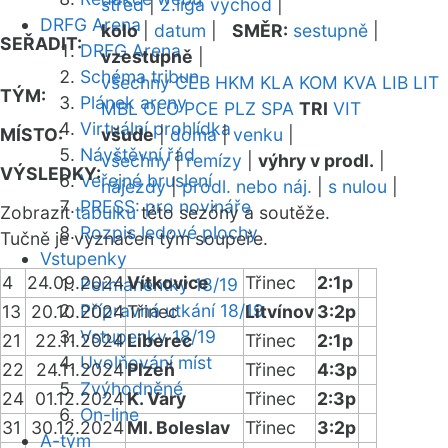
střed
|
2.liga východ
|
DRFG Arena
kolo
|
datum
|
SMĚR:
sestupně
|
SEŘADIT:
DRFG Arena
vzestupně
|
Schéma tribun
všechny
CEB
HKM
KLA
KOM
KVA
LIB
LIT
TÝM:
Plánek areny
MBL
OLO
PCE
PLZ
SPA
TRI
VIT
Virtuální prohlídka
MÍSTO:
všude
|
doma
|
venku
|
Návštěvní řád
všechny
|
remízy
|
výhry v prodl.
|
VÝSLEDKY:
Veřejné bruslení
nájezdy
|
prodl. nebo náj.
|
s nulou
|
PRESS: pro novináře
Zobrazit
tabulku
této sezóny a soutěže.
Rozpis ledové plochy
Tučně je vyznačen tým soupeře.
Vstupenky
4
24.09.2024
Vítkovice
Třinec
2:1p
Permanentky 18/19
Přípravná utkání 18/19
13
20.10.2024
Třinec
Litvínov
3:2p
Vstupenky 18/19
21
22.11.2024
Liberec
Třinec
2:1p
Uvolňování míst
22
24.11.2024
Plzeň
Třinec
4:3p
Zvýhodněné
24
01.12.2024
K. Vary
Třinec
2:3p
On-line
31
30.12.2024
Ml. Boleslav
Třinec
3:2p
A-tým