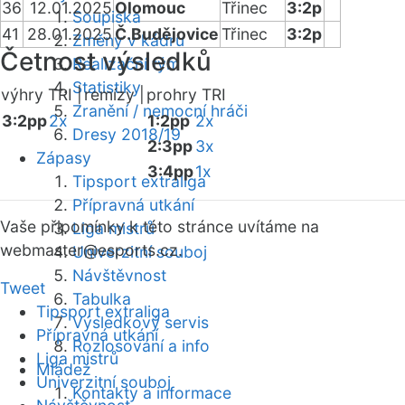
36
12.01.2025
Olomouc
Třinec
3:2p
Soupiska
41
28.01.2025
Č.Budějovice
Třinec
3:2p
Změny v kádru
Četnost výsledků
Realizační tým
Statistiky
výhry TRI |
remízy |
prohry TRI
Zranění / nemocní hráči
3:2pp
2x
1:2pp
2x
Dresy 2018/19
2:3pp
3x
Zápasy
3:4pp
1x
Tipsport extraliga
Přípravná utkání
Vaše připomínky k této stránce uvítáme na
Liga mistrů
webmaster
@esports.cz.
Univerzitní souboj
Návštěvnost
Tweet
Tabulka
Tipsport extraliga
Výsledkový servis
Přípravná utkání
Rozlosování a info
Liga mistrů
Mládež
Univerzitní souboj
Kontakty a informace