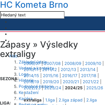
HC Kometa Brno
Zápasy »
Výsledky
extraligy
Klub
Základní údaje
2006/07
|
2007/08
|
2008/09
|
2009/10
|
Vedení a kontakty
2010/11
|
2011/12
|
2012/13
|
2013/14
|
Logo
2014/15
|
2015/16
|
2016/17
|
2017/18
|
SEZONA:
Historie
2018/19
|
2019/20
|
2020/21
|
2021/22
|
Podrobná historie
2022/23
|
2023/24
|
2024/25
|
2025/26
Ke stažení
|
Kariéra
extraliga
|
1.liga
|
2.liga západ
|
2.liga
LIGA:
Redakce webu