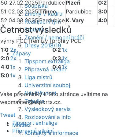
50
27.02.2025
Pardubice
Plzeň
0:2
Soupiska
51
02.03.2025
Třinec
Pardubice
3:0
Změny v kádru
52
04.03.2025
Pardubice
K. Vary
4:0
Realizační tým
Četnost výsledků
Statistiky
Zranění / nemocní hráči
výhry PCE |
remízy |
prohry PCE
Dresy 2018/19
1:0
2x
0:2
1x
Zápasy
2:0
2x
0:3
1x
Tipsport extraliga
4:0
1x
0:4
1x
Přípravná utkání
5:0
1x
Liga mistrů
Univerzitní souboj
Návštěvnost
Vaše připomínky k této stránce uvítáme na
Tabulka
webmaster
@esports.cz.
Výsledkový servis
Tweet
Rozlosování a info
Tipsport extraliga
Mládež
Přípravná utkání
Kontakty a informace