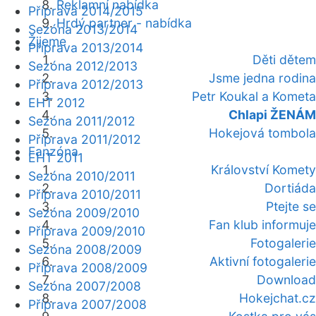
Reklamní nabídka
Příprava 2014/2015
Hrdý partner - nabídka
Sezóna 2013/2014
Žijeme
Příprava 2013/2014
Děti dětem
Sezóna 2012/2013
Jsme jedna rodina
Příprava 2012/2013
Petr Koukal a Kometa
EHT 2012
Chlapi ŽENÁM
Sezóna 2011/2012
Hokejová tombola
Příprava 2011/2012
Fanzóna
EHT 2011
Království Komety
Sezóna 2010/2011
Dortiáda
Příprava 2010/2011
Ptejte se
Sezóna 2009/2010
Fan klub informuje
Příprava 2009/2010
Fotogalerie
Sezóna 2008/2009
Aktivní fotogalerie
Příprava 2008/2009
Download
Sezóna 2007/2008
Hokejchat.cz
Příprava 2007/2008