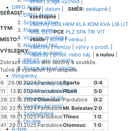
střed
|
2.liga východ
|
DRFG Arena
kolo
|
datum
|
SMĚR:
sestupně
|
SEŘADIT:
DRFG Arena
vzestupně
|
Schéma tribun
všechny
CEB
HKM
KLA
KOM
KVA
LIB
LIT
TÝM:
Plánek areny
MBL
OLO
PCE
PLZ
SPA
TRI
VIT
Virtuální prohlídka
MÍSTO:
všude
|
doma
|
venku
|
Návštěvní řád
všechny
|
remízy
|
výhry v prodl.
|
VÝSLEDKY:
Veřejné bruslení
nájezdy
|
prodl. nebo náj.
|
s nulou
|
PRESS: pro novináře
Zobrazit
tabulku
této sezóny a soutěže.
Rozpis ledové plochy
Tučně je vyznačen tým soupeře.
Vstupenky
6
29.09.2024
Pardubice
Sparta
0:4
Permanentky 18/19
Přípravná utkání 18/19
11
13.10.2024
Pardubice
Plzeň
5:0
Vstupenky 18/19
28
22.12.2024
Olomouc
Pardubice
0:2
Uvolňování míst
30
22.10.2024
Pardubice
Ml. Boleslav
2:0
Zvýhodněné
38
19.01.2025
Pardubice
Třinec
1:0
On-line
41
29.01.2025
Pardubice
Olomouc
1:0
A-tým