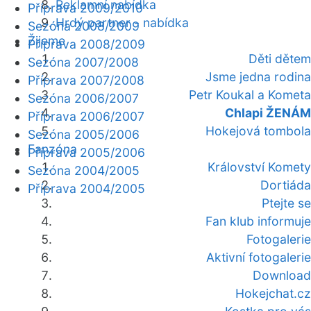
Reklamní nabídka
Příprava 2009/2010
Hrdý partner - nabídka
Sezóna 2008/2009
Žijeme
Příprava 2008/2009
Děti dětem
Sezóna 2007/2008
Jsme jedna rodina
Příprava 2007/2008
Petr Koukal a Kometa
Sezóna 2006/2007
Chlapi ŽENÁM
Příprava 2006/2007
Hokejová tombola
Sezóna 2005/2006
Fanzóna
Příprava 2005/2006
Království Komety
Sezóna 2004/2005
Dortiáda
Příprava 2004/2005
Ptejte se
Fan klub informuje
Fotogalerie
Aktivní fotogalerie
Download
Hokejchat.cz