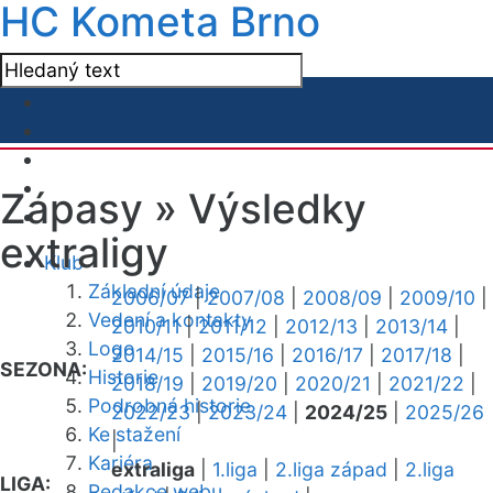
HC Kometa Brno
Zápasy »
Výsledky
extraligy
Klub
Základní údaje
2006/07
|
2007/08
|
2008/09
|
2009/10
|
Vedení a kontakty
2010/11
|
2011/12
|
2012/13
|
2013/14
|
Logo
2014/15
|
2015/16
|
2016/17
|
2017/18
|
SEZONA:
Historie
2018/19
|
2019/20
|
2020/21
|
2021/22
|
Podrobná historie
2022/23
|
2023/24
|
2024/25
|
2025/26
Ke stažení
|
Kariéra
extraliga
|
1.liga
|
2.liga západ
|
2.liga
LIGA:
Redakce webu