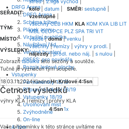
střed
|
2.liga východ
|
DRFG Arena
kolo
|
datum
|
SMĚR:
sestupně
|
SEŘADIT:
DRFG Arena
vzestupně
|
Schéma tribun
všechny
CEB
HKM
KLA
KOM
KVA
LIB
LIT
TÝM:
Plánek areny
MBL
OLO
PCE
PLZ
SPA
TRI
VIT
Virtuální prohlídka
MÍSTO:
všude
|
doma
|
venku
|
Návštěvní řád
všechny
|
remízy
|
výhry v prodl.
|
VÝSLEDKY:
Veřejné bruslení
nájezdy
|
prodl. nebo náj.
|
s nulou
|
PRESS: pro novináře
Zobrazit
tabulku
této sezóny a soutěže.
Rozpis ledové plochy
Tučně je vyznačen tým soupeře.
Vstupenky
18
03.11.2024
Kladno
Hr. Králové
4:5sn
Permanentky 18/19
Četnost výsledků
Přípravná utkání 18/19
Vstupenky 18/19
výhry KLA |
remízy |
prohry KLA
Uvolňování míst
4:5sn
1x
Zvýhodněné
On-line
Vaše připomínky k této stránce uvítáme na
A-tým