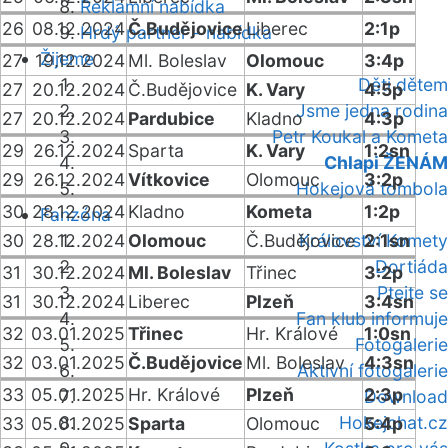
Reklamní nabídka
26
08.12.2024
Č.Budějovice
Liberec
2:1p
Hrdý partner - nabídka
Žijeme
27
19.12.2024
Ml. Boleslav
Olomouc
3:4p
Děti dětem
27
20.12.2024
Č.Budějovice
K. Vary
4:5p
Jsme jedna rodina
27
20.12.2024
Pardubice
Kladno
4:3p
Petr Koukal a Kometa
29
26.12.2024
Sparta
K. Vary
1:2sn
Chlapi ŽENÁM
29
26.12.2024
Vítkovice
Olomouc
3:2p
Hokejová tombola
30
28.12.2024
Kladno
Kometa
1:2p
Fanzóna
30
28.12.2024
Olomouc
Č.Budějovice
Království Komety
2:1sn
Dortiáda
31
30.12.2024
Ml. Boleslav
Třinec
3:2p
Ptejte se
31
30.12.2024
Liberec
Plzeň
3:4sn
Fan klub informuje
32
03.01.2025
Třinec
Hr. Králové
1:0sn
Fotogalerie
32
03.01.2025
Č.Budějovice
Ml. Boleslav
4:3sn
Aktivní fotogalerie
33
05.01.2025
Hr. Králové
Plzeň
2:3p
Download
Hokejchat.cz
33
05.01.2025
Sparta
Olomouc
5:4p