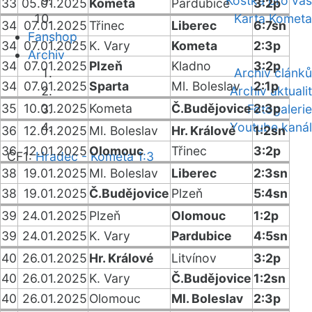
Kostka pro vás
33
05.01.2025
Kometa
Pardubice
3:2p
Karta Kometa
34
07.01.2025
Třinec
Liberec
6:7sn
Fanshop
34
07.01.2025
K. Vary
Kometa
2:3p
Archiv
34
07.01.2025
Plzeň
Kladno
3:2p
Archiv článků
34
07.01.2025
Sparta
Ml. Boleslav
2:1p
Archiv aktualit
35
10.01.2025
Kometa
Č.Budějovice
2:3p
Fotogalerie
Youtube kanál
36
12.01.2025
Ml. Boleslav
Hr. Králové
1:2sn
36
12.01.2025
Olomouc
Třinec
3:2p
ČF1:
Hradec - Kometa 1:3
38
19.01.2025
Ml. Boleslav
Liberec
2:3sn
38
19.01.2025
Č.Budějovice
Plzeň
5:4sn
39
24.01.2025
Plzeň
Olomouc
1:2p
39
24.01.2025
K. Vary
Pardubice
4:5sn
40
26.01.2025
Hr. Králové
Litvínov
3:2p
40
26.01.2025
K. Vary
Č.Budějovice
1:2sn
40
26.01.2025
Olomouc
Ml. Boleslav
2:3p