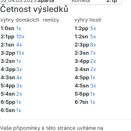
52
04.03.2025
Sparta
Kometa
2:1p
Četnost výsledků
výhry domácích
remízy
výhry hostí
1:0sn
1x
1:2pp
5x
2:1pp
10x
1:2sn
5x
2:1sn
4x
2:3pp
8x
3:2pp
15x
2:3sn
7x
3:2sn
1x
3:4pp
2x
4:3pp
3x
3:4sn
2x
4:3sn
4x
4:5pp
1x
5:4pp
3x
4:5sn
3x
5:4sn
2x
5:6pp
1x
6:5pp
1x
6:7sn
1x
6:5sn
1x
Vaše připomínky k této stránce uvítáme na