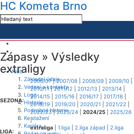
HC Kometa Brno
Zápasy »
Výsledky
extraligy
Klub
Základní údaje
2006/07
|
2007/08
|
2008/09
|
2009/10
|
Vedení a kontakty
2010/11
|
2011/12
|
2012/13
|
2013/14
|
Logo
2014/15
|
2015/16
|
2016/17
|
2017/18
|
SEZONA:
Historie
2018/19
|
2019/20
|
2020/21
|
2021/22
|
Podrobná historie
2022/23
|
2023/24
|
2024/25
|
2025/26
Ke stažení
|
Kariéra
extraliga
|
1.liga
|
2.liga západ
|
2.liga
LIGA:
Redakce webu