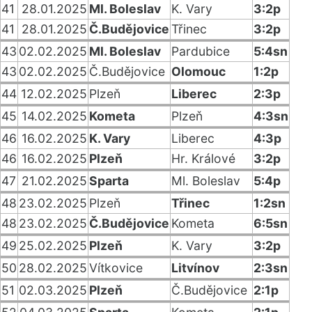
41
28.01.2025
Ml. Boleslav
K. Vary
3:2p
41
28.01.2025
Č.Budějovice
Třinec
3:2p
43
02.02.2025
Ml. Boleslav
Pardubice
5:4sn
43
02.02.2025
Č.Budějovice
Olomouc
1:2p
44
12.02.2025
Plzeň
Liberec
2:3p
45
14.02.2025
Kometa
Plzeň
4:3sn
46
16.02.2025
K. Vary
Liberec
4:3p
46
16.02.2025
Plzeň
Hr. Králové
3:2p
47
21.02.2025
Sparta
Ml. Boleslav
5:4p
48
23.02.2025
Plzeň
Třinec
1:2sn
48
23.02.2025
Č.Budějovice
Kometa
6:5sn
49
25.02.2025
Plzeň
K. Vary
3:2p
50
28.02.2025
Vítkovice
Litvínov
2:3sn
51
02.03.2025
Plzeň
Č.Budějovice
2:1p