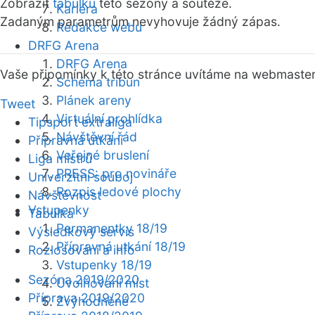
Zobrazit
tabulku
této sezóny a soutěže.
Kariéra
Zadaným parametrům nevyhovuje žádný zápas.
Redakce webu
DRFG Arena
DRFG Arena
Vaše připomínky k této stránce uvítáme na webmaste
Schéma tribun
Plánek areny
Tweet
Virtuální prohlídka
Tipsport extraliga
Návštěvní řád
Přípravná utkání
Veřejné bruslení
Liga mistrů
PRESS: pro novináře
Univerzitní souboj
Rozpis ledové plochy
Návštěvnost
Vstupenky
Tabulka
Permanentky 18/19
Výsledkový servis
Přípravná utkání 18/19
Rozlosování a info
Vstupenky 18/19
Sezóna 2019/2020
Uvolňování míst
Příprava 2019/2020
Zvýhodněné