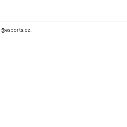
r
@esports.cz.