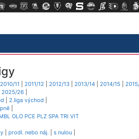
igy
2010/11
|
2011/12
|
2012/13
|
2013/14
|
2014/15
|
2015
|
2025/26
|
ed
|
2.liga východ
|
upně
|
MBL
OLO
PCE
PLZ
SPA
TRI
VIT
dy
|
prodl. nebo náj.
|
s nulou
|