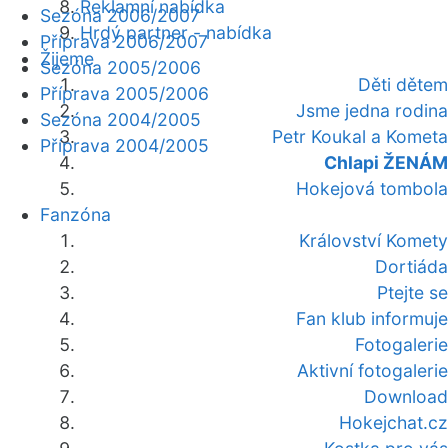
Reklamní nabídka
Sezóna 2006/2007
Hrdý partner - nabídka
Příprava 2006/2007
Žijeme
Sezóna 2005/2006
Děti dětem
Příprava 2005/2006
Jsme jedna rodina
Sezóna 2004/2005
Petr Koukal a Kometa
Příprava 2004/2005
Chlapi ŽENÁM
Hokejová tombola
Fanzóna
Království Komety
Dortiáda
Ptejte se
Fan klub informuje
Fotogalerie
Aktivní fotogalerie
Download
Hokejchat.cz