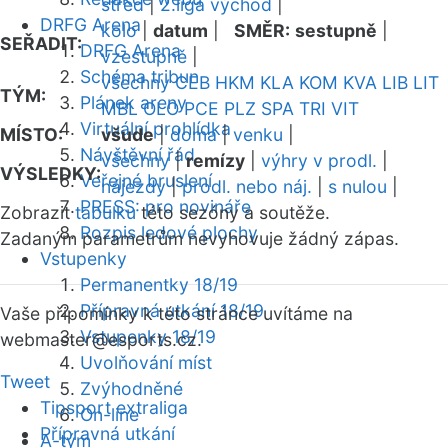
střed
|
2.liga východ
|
DRFG Arena
kolo
|
datum
|
SMĚR:
sestupně
|
SEŘADIT:
DRFG Arena
vzestupně
|
Schéma tribun
všechny
CEB
HKM
KLA
KOM
KVA
LIB
LIT
TÝM:
Plánek areny
MBL
OLO
PCE
PLZ
SPA
TRI
VIT
Virtuální prohlídka
MÍSTO:
všude
|
doma
|
venku
|
Návštěvní řád
všechny
|
remízy
|
výhry v prodl.
|
VÝSLEDKY:
Veřejné bruslení
nájezdy
|
prodl. nebo náj.
|
s nulou
|
PRESS: pro novináře
Zobrazit
tabulku
této sezóny a soutěže.
Rozpis ledové plochy
Zadaným parametrům nevyhovuje žádný zápas.
Vstupenky
Permanentky 18/19
Přípravná utkání 18/19
Vaše připomínky k této stránce uvítáme na
Vstupenky 18/19
webmaster
@esports.cz.
Uvolňování míst
Tweet
Zvýhodněné
Tipsport extraliga
On-line
Přípravná utkání
A-tým