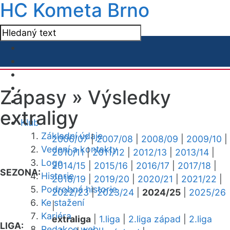
HC Kometa Brno
Zápasy »
Výsledky
extraligy
Klub
Základní údaje
2006/07
|
2007/08
|
2008/09
|
2009/10
|
Vedení a kontakty
2010/11
|
2011/12
|
2012/13
|
2013/14
|
Logo
2014/15
|
2015/16
|
2016/17
|
2017/18
|
SEZONA:
Historie
2018/19
|
2019/20
|
2020/21
|
2021/22
|
Podrobná historie
2022/23
|
2023/24
|
2024/25
|
2025/26
Ke stažení
|
Kariéra
extraliga
|
1.liga
|
2.liga západ
|
2.liga
LIGA:
Redakce webu