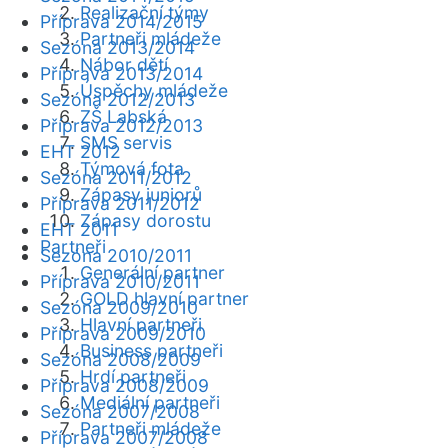
Realizační týmy
Příprava 2014/2015
Partneři mládeže
Sezóna 2013/2014
Nábor dětí
Příprava 2013/2014
Úspěchy mládeže
Sezóna 2012/2013
ZŠ Labská
Příprava 2012/2013
SMS servis
EHT 2012
Týmová fota
Sezóna 2011/2012
Zápasy juniorů
Příprava 2011/2012
Zápasy dorostu
EHT 2011
Partneři
Sezóna 2010/2011
Generální partner
Příprava 2010/2011
GOLD hlavní partner
Sezóna 2009/2010
Hlavní partneři
Příprava 2009/2010
Business partneři
Sezóna 2008/2009
Hrdí partneři
Příprava 2008/2009
Mediální partneři
Sezóna 2007/2008
Partneři mládeže
Příprava 2007/2008