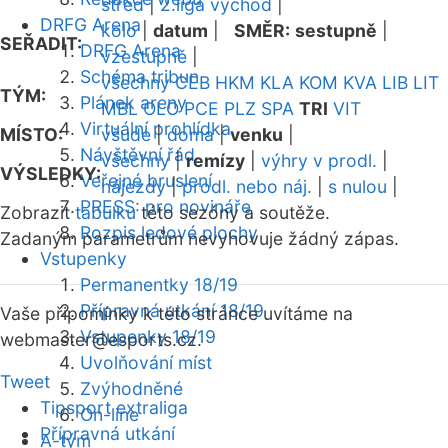
střed
|
2.liga východ
|
DRFG Arena
kolo
|
datum
|
SMĚR:
sestupně
|
SEŘADIT:
DRFG Arena
vzestupně
|
Schéma tribun
všechny
CEB
HKM
KLA
KOM
KVA
LIB
LIT
TÝM:
Plánek areny
MBL
OLO
PCE
PLZ
SPA
TRI
VIT
Virtuální prohlídka
MÍSTO:
všude
|
doma
|
venku
|
Návštěvní řád
všechny
|
remízy
|
výhry v prodl.
|
VÝSLEDKY:
Veřejné bruslení
nájezdy
|
prodl. nebo náj.
|
s nulou
|
PRESS: pro novináře
Zobrazit
tabulku
této sezóny a soutěže.
Rozpis ledové plochy
Zadaným parametrům nevyhovuje žádný zápas.
Vstupenky
Permanentky 18/19
Přípravná utkání 18/19
Vaše připomínky k této stránce uvítáme na
Vstupenky 18/19
webmaster
@esports.cz.
Uvolňování míst
Tweet
Zvýhodněné
Tipsport extraliga
On-line
Přípravná utkání
A-tým