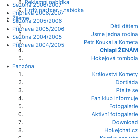
Reklamní nabídka
Sezóna 2006/2007
Hrdý partner - nabídka
Příprava 2006/2007
Žijeme
Sezóna 2005/2006
Děti dětem
Příprava 2005/2006
Jsme jedna rodina
Sezóna 2004/2005
Petr Koukal a Kometa
Příprava 2004/2005
Chlapi ŽENÁM
Hokejová tombola
Fanzóna
Království Komety
Dortiáda
Ptejte se
Fan klub informuje
Fotogalerie
Aktivní fotogalerie
Download
Hokejchat.cz