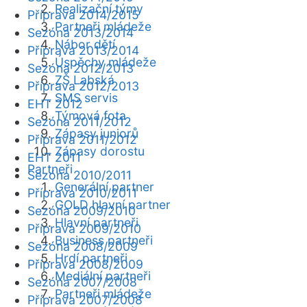
Realizační týmy
Příprava 2014/2015
Partneři mládeže
Sezóna 2013/2014
Nábor dětí
Příprava 2013/2014
Úspěchy mládeže
Sezóna 2012/2013
ZŠ Labská
Příprava 2012/2013
SMS servis
EHT 2012
Týmová fota
Sezóna 2011/2012
Zápasy juniorů
Příprava 2011/2012
Zápasy dorostu
EHT 2011
Partneři
Sezóna 2010/2011
Generální partner
Příprava 2010/2011
GOLD hlavní partner
Sezóna 2009/2010
Hlavní partneři
Příprava 2009/2010
Business partneři
Sezóna 2008/2009
Hrdí partneři
Příprava 2008/2009
Mediální partneři
Sezóna 2007/2008
Partneři mládeže
Příprava 2007/2008