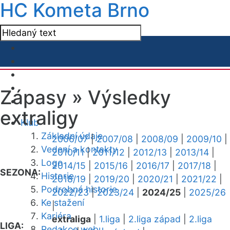
HC Kometa Brno
Zápasy »
Výsledky
extraligy
Klub
Základní údaje
2006/07
|
2007/08
|
2008/09
|
2009/10
|
Vedení a kontakty
2010/11
|
2011/12
|
2012/13
|
2013/14
|
Logo
2014/15
|
2015/16
|
2016/17
|
2017/18
|
SEZONA:
Historie
2018/19
|
2019/20
|
2020/21
|
2021/22
|
Podrobná historie
2022/23
|
2023/24
|
2024/25
|
2025/26
Ke stažení
|
Kariéra
extraliga
|
1.liga
|
2.liga západ
|
2.liga
LIGA:
Redakce webu