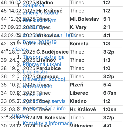
46
16.02.2025
Kladno
Třinec
1:2
Soupiska
45
14.02.2025
Hr. Králové
Třinec
1:2
Změny v kádru
44
12.02.2025
Třinec
Ml. Boleslav
5:1
Realizační tým
37
09.02.2025
Třinec
K. Vary
2:1
Statistiky
Zranění / nemocní hráči
43
02.02.2025
Vítkovice
Třinec
4:1
Dresy 2018/19
42
31.01.2025
Třinec
Kometa
1:3
Zápasy
41
28.01.2025
Č.Budějovice
Třinec
3:2p
Tipsport extraliga
39
24.01.2025
Litvínov
Třinec
1:3
Přípravná utkání
38
19.01.2025
Pardubice
Třinec
1:0
Liga mistrů
36
12.01.2025
Olomouc
Třinec
3:2p
Univerzitní souboj
35
10.01.2025
Třinec
Plzeň
5:4
Návštěvnost
34
07.01.2025
Třinec
Liberec
6:7sn
Tabulka
33
05.01.2025
Výsledkový servis
Třinec
Kladno
1:2
Rozlosování a info
32
03.01.2025
Třinec
Hr. Králové
1:0sn
Mládež
31
30.12.2024
Ml. Boleslav
Třinec
3:2p
Kontakty a informace
30
28.12.2024
Třinec
Vítkovice
4:0