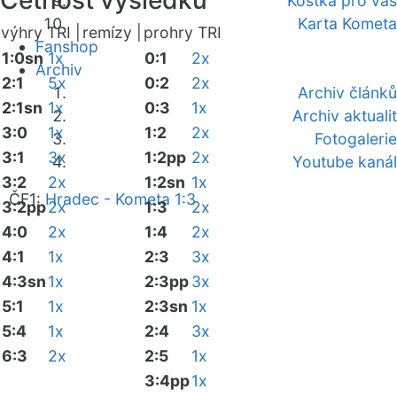
Četnost výsledků
Kostka pro vás
Karta Kometa
výhry TRI |
remízy |
prohry TRI
Fanshop
1:0sn
1x
0:1
2x
Archiv
2:1
5x
0:2
2x
Archiv článků
2:1sn
1x
0:3
1x
Archiv aktualit
3:0
1x
1:2
2x
Fotogalerie
3:1
3x
1:2pp
2x
Youtube kanál
3:2
2x
1:2sn
1x
ČF1:
Hradec - Kometa 1:3
3:2pp
2x
1:3
2x
4:0
2x
1:4
2x
4:1
1x
2:3
3x
4:3sn
1x
2:3pp
3x
5:1
1x
2:3sn
1x
5:4
1x
2:4
3x
6:3
2x
2:5
1x
3:4pp
1x