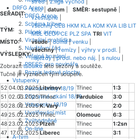
střed
|
2.liga východ
|
DRFG Arena
kolo
|
datum
|
SMĚR:
sestupně
|
SEŘADIT:
DRFG Arena
vzestupně
|
Schéma tribun
všechny
CEB
HKM
KLA
KOM
KVA
LIB
LIT
TÝM:
Plánek areny
MBL
OLO
PCE
PLZ
SPA
TRI
VIT
Virtuální prohlídka
MÍSTO:
všude
|
doma
|
venku
|
Návštěvní řád
všechny
|
remízy
|
výhry v prodl.
|
VÝSLEDKY:
Veřejné bruslení
nájezdy
|
prodl. nebo náj.
|
s nulou
|
PRESS: pro novináře
Zobrazit
tabulku
této sezóny a soutěže.
Rozpis ledové plochy
Tučně je vyznačen tým soupeře.
Vstupenky
52
04.03.2025
Litvínov
Třinec
1:3
Permanentky 18/19
Přípravná utkání 18/19
51
02.03.2025
Třinec
Pardubice
3:0
Vstupenky 18/19
50
28.02.2025
K. Vary
Třinec
2:0
Uvolňování míst
49
25.02.2025
Třinec
Olomouc
6:3
Zvýhodněné
48
23.02.2025
Plzeň
Třinec
1:2sn
On-line
47
17.02.2025
Liberec
Třinec
3:1
A-tým