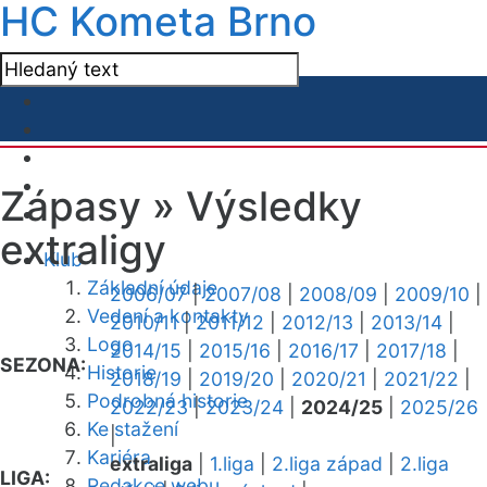
HC Kometa Brno
Zápasy »
Výsledky
extraligy
Klub
Základní údaje
2006/07
|
2007/08
|
2008/09
|
2009/10
|
Vedení a kontakty
2010/11
|
2011/12
|
2012/13
|
2013/14
|
Logo
2014/15
|
2015/16
|
2016/17
|
2017/18
|
SEZONA:
Historie
2018/19
|
2019/20
|
2020/21
|
2021/22
|
Podrobná historie
2022/23
|
2023/24
|
2024/25
|
2025/26
Ke stažení
|
Kariéra
extraliga
|
1.liga
|
2.liga západ
|
2.liga
LIGA:
Redakce webu