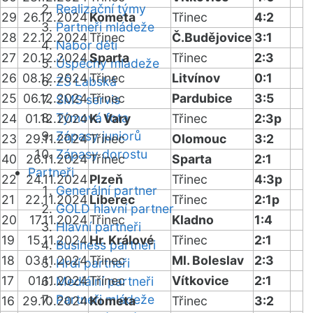
Realizační týmy
29
26.12.2024
Kometa
Třinec
4:2
Partneři mládeže
28
22.12.2024
Třinec
Č.Budějovice
3:1
Nábor dětí
27
20.12.2024
Sparta
Třinec
2:3
Úspěchy mládeže
26
08.12.2024
Třinec
Litvínov
0:1
ZŠ Labská
25
06.12.2024
Třinec
Pardubice
3:5
SMS servis
Týmová fota
24
01.12.2024
K. Vary
Třinec
2:3p
Zápasy juniorů
23
29.11.2024
Třinec
Olomouc
3:2
Zápasy dorostu
40
26.11.2024
Třinec
Sparta
2:1
Partneři
22
24.11.2024
Plzeň
Třinec
4:3p
Generální partner
21
22.11.2024
Liberec
Třinec
2:1p
GOLD hlavní partner
20
17.11.2024
Třinec
Kladno
1:4
Hlavní partneři
19
15.11.2024
Hr. Králové
Třinec
2:1
Business partneři
18
03.11.2024
Třinec
Ml. Boleslav
2:3
Hrdí partneři
17
01.11.2024
Třinec
Vítkovice
2:1
Mediální partneři
Partneři mládeže
16
29.10.2024
Kometa
Třinec
3:2