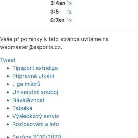
3:4sn
1x
3:5
1x
6:7sn
1x
Vaše připomínky k této stránce uvítáme na
webmaster
@esports.cz.
Tweet
Tipsport extraliga
Přípravná utkání
Liga mistrů
Univerzitní souboj
Návštěvnost
Tabulka
Výsledkový servis
Rozlosování a info
Sezóna 2019/2020