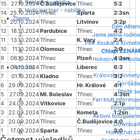
Reklamní nabídka
15
27.10.2024
Č.Budějovice
Třinec
5:2
Hrdý partner - nabídka
14
25.10.2024
Třinec
Sparta
2:3sn
Žijeme
13
20.10.2024
Třinec
Litvínov
3:2p
Děti dětem
12
18.10.2024
Pardubice
Třinec
4:2
Jsme jedna rodina
11
13.10.2024
Třinec
K. Vary
2:4
Petr Koukal a Kometa
10
11.10.2024
Olomouc
Třinec
2:0
Chlapi ŽENÁM
9
06.10.2024
Třinec
Plzeň
4:3sn
Hokejová tombola
8
04.10.2024
Fanzóna
Třinec
Liberec
6:3
Království Komety
7
01.10.2024
Kladno
Třinec
3:2
Dortiáda
6
29.09.2024
Třinec
Hr. Králové
4:1
Ptejte se
5
27.09.2024
Ml. Boleslav
Třinec
4:3sn
Fan klub informuje
4
24.09.2024
Vítkovice
Třinec
2:1p
Fotogalerie
3
22.09.2024
Třinec
Kometa
1:2sn
Aktivní fotogalerie
2
20.09.2024
Třinec
Č.Budějovice
4:0
Download
1
17.09.2024
Sparta
Třinec
3:0
Hokejchat.cz