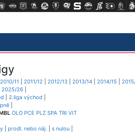
igy
2010/11
|
2011/12
|
2012/13
|
2013/14
|
2014/15
|
2015
|
2025/26
|
ed
|
2.liga východ
|
upně
|
MBL
OLO
PCE
PLZ
SPA
TRI
VIT
dy
|
prodl. nebo náj.
|
s nulou
|