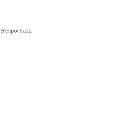
r
@esports.cz.