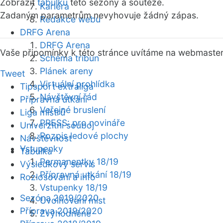
Zobrazit
tabulku
této sezóny a soutěže.
Kariéra
Zadaným parametrům nevyhovuje žádný zápas.
Redakce webu
DRFG Arena
DRFG Arena
Vaše připomínky k této stránce uvítáme na webmaste
Schéma tribun
Plánek areny
Tweet
Virtuální prohlídka
Tipsport extraliga
Návštěvní řád
Přípravná utkání
Veřejné bruslení
Liga mistrů
PRESS: pro novináře
Univerzitní souboj
Rozpis ledové plochy
Návštěvnost
Vstupenky
Tabulka
Permanentky 18/19
Výsledkový servis
Přípravná utkání 18/19
Rozlosování a info
Vstupenky 18/19
Sezóna 2019/2020
Uvolňování míst
Příprava 2019/2020
Zvýhodněné