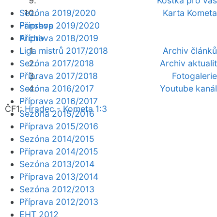
Kostka pro vás
Sezóna 2019/2020
Karta Kometa
Fanshop
Příprava 2019/2020
Archiv
Příprava 2018/2019
Liga mistrů 2017/2018
Archiv článků
Sezóna 2017/2018
Archiv aktualit
Příprava 2017/2018
Fotogalerie
Sezóna 2016/2017
Youtube kanál
Příprava 2016/2017
ČF1:
Hradec - Kometa 1:3
Sezóna 2015/2016
Příprava 2015/2016
Sezóna 2014/2015
Příprava 2014/2015
Sezóna 2013/2014
Příprava 2013/2014
Sezóna 2012/2013
Příprava 2012/2013
EHT 2012