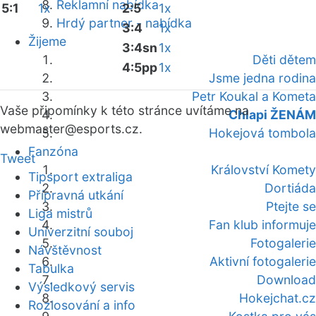
Reklamní nabídka
5:1
1x
2:5
1x
Hrdý partner - nabídka
3:4
1x
Žijeme
3:4sn
1x
Děti dětem
4:5pp
1x
Jsme jedna rodina
Petr Koukal a Kometa
Vaše připomínky k této stránce uvítáme na
Chlapi ŽENÁM
webmaster
@esports.cz.
Hokejová tombola
Fanzóna
Tweet
Království Komety
Tipsport extraliga
Dortiáda
Přípravná utkání
Ptejte se
Liga mistrů
Fan klub informuje
Univerzitní souboj
Fotogalerie
Návštěvnost
Aktivní fotogalerie
Tabulka
Download
Výsledkový servis
Hokejchat.cz
Rozlosování a info