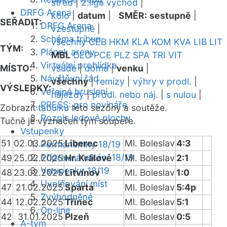
střed
|
2.liga východ
|
DRFG Arena
kolo
|
datum
|
SMĚR:
sestupně
|
SEŘADIT:
DRFG Arena
vzestupně
|
Schéma tribun
všechny
CEB
HKM
KLA
KOM
KVA
LIB
LIT
TÝM:
Plánek areny
MBL
OLO
PCE
PLZ
SPA
TRI
VIT
Virtuální prohlídka
MÍSTO:
všude
|
doma
|
venku
|
Návštěvní řád
všechny
|
remízy
|
výhry v prodl.
|
VÝSLEDKY:
Veřejné bruslení
nájezdy
|
prodl. nebo náj.
|
s nulou
|
PRESS: pro novináře
Zobrazit
tabulku
této sezóny a soutěže.
Rozpis ledové plochy
Tučně je vyznačen tým soupeře.
Vstupenky
51
02.03.2025
Liberec
Ml. Boleslav
4:3
Permanentky 18/19
Přípravná utkání 18/19
49
25.02.2025
Hr. Králové
Ml. Boleslav
2:1
Vstupenky 18/19
48
23.02.2025
Litvínov
Ml. Boleslav
1:0
Uvolňování míst
47
21.02.2025
Sparta
Ml. Boleslav
5:4p
Zvýhodněné
44
12.02.2025
Třinec
Ml. Boleslav
5:1
On-line
42
31.01.2025
Plzeň
Ml. Boleslav
0:5
A-tým