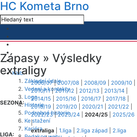
HC Kometa Brno
Zápasy »
Výsledky
extraligy
Klub
Základní údaje
2006/07
|
2007/08
|
2008/09
|
2009/10
|
Vedení a kontakty
2010/11
|
2011/12
|
2012/13
|
2013/14
|
Logo
2014/15
|
2015/16
|
2016/17
|
2017/18
|
SEZONA:
Historie
2018/19
|
2019/20
|
2020/21
|
2021/22
|
Podrobná historie
2022/23
|
2023/24
|
2024/25
|
2025/26
Ke stažení
|
Kariéra
extraliga
|
1.liga
|
2.liga západ
|
2.liga
LIGA:
Redakce webu