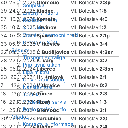
40
26.01.2025
Olomouc
Ml. Boleslav
2:3p
Soupiska
39
24.01.2025
Kladno
Ml. Boleslav
1:5
Změny v kádru
37
16.01.2025
Kometa
Ml. Boleslav
4:0
Realizační tým
35
10.01.2025
Litvínov
Ml. Boleslav
1:2
Statistiky
Zranění / nemocní hráči
34
07.01.2025
Sparta
Ml. Boleslav
2:1p
Dresy 2018/19
33
05.01.2025
Vítkovice
Ml. Boleslav
3:4
Zápasy
32
03.01.2025
Č.Budějovice
Ml. Boleslav
4:3sn
Tipsport extraliga
28
22.12.2024
K. Vary
Ml. Boleslav
3:2
Přípravná utkání
25
06.12.2024
Liberec
Ml. Boleslav
2:3sn
Liga mistrů
23
29.11.2024
Hr. Králové
Ml. Boleslav
2:1
Univerzitní souboj
7
13.11.2024
Vítkovice
Ml. Boleslav
0:2
Návštěvnost
18
03.11.2024
Třinec
Ml. Boleslav
2:3
Tabulka
16
29.10.2024
Výsledkový servis
Plzeň
Ml. Boleslav
1:3
Rozlosování a info
14
25.10.2024
Olomouc
Ml. Boleslav
3:1
Mládež
30
22.10.2024
Pardubice
Ml. Boleslav
2:0
Kontakty a informace
13
20.10.2024
Kladno
Ml. Boleslav
2:4