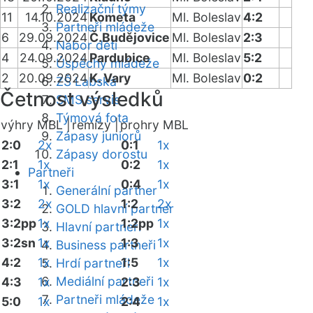
Realizační týmy
11
14.10.2024
Kometa
Ml. Boleslav
4:2
Partneři mládeže
6
29.09.2024
Č.Budějovice
Ml. Boleslav
2:3
Nábor dětí
4
24.09.2024
Pardubice
Ml. Boleslav
5:2
Úspěchy mládeže
2
20.09.2024
K. Vary
Ml. Boleslav
0:2
ZŠ Labská
Četnost výsledků
SMS servis
Týmová fota
výhry MBL |
remízy |
prohry MBL
Zápasy juniorů
2:0
2x
0:1
1x
Zápasy dorostu
2:1
1x
0:2
1x
Partneři
3:1
1x
0:4
1x
Generální partner
3:2
2x
1:2
2x
GOLD hlavní partner
3:2pp
1x
1:2pp
1x
Hlavní partneři
3:2sn
1x
1:3
1x
Business partneři
4:2
1x
1:5
1x
Hrdí partneři
Mediální partneři
4:3
1x
2:3
1x
Partneři mládeže
5:0
1x
2:4
1x