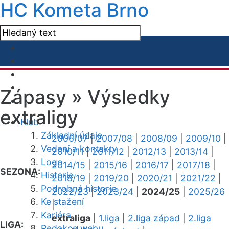
HC Kometa Brno
Zápasy »
Výsledky
extraligy
Klub
Základní údaje
2006/07
|
2007/08
|
2008/09
|
2009/10
|
Vedení a kontakty
2010/11
|
2011/12
|
2012/13
|
2013/14
|
Logo
2014/15
|
2015/16
|
2016/17
|
2017/18
|
SEZONA:
Historie
2018/19
|
2019/20
|
2020/21
|
2021/22
|
Podrobná historie
2022/23
|
2023/24
|
2024/25
|
2025/26
Ke stažení
|
Kariéra
extraliga
|
1.liga
|
2.liga západ
|
2.liga
LIGA:
Redakce webu