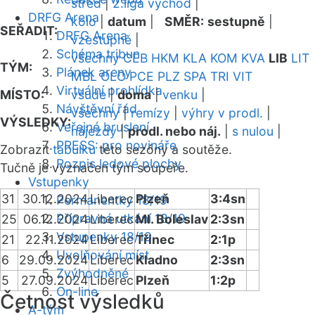
střed
|
2.liga východ
|
DRFG Arena
kolo
|
datum
|
SMĚR:
sestupně
|
SEŘADIT:
DRFG Arena
vzestupně
|
Schéma tribun
všechny
CEB
HKM
KLA
KOM
KVA
LIB
LIT
TÝM:
Plánek areny
MBL
OLO
PCE
PLZ
SPA
TRI
VIT
Virtuální prohlídka
MÍSTO:
všude
|
doma
|
venku
|
Návštěvní řád
všechny
|
remízy
|
výhry v prodl.
|
VÝSLEDKY:
Veřejné bruslení
nájezdy
|
prodl. nebo náj.
|
s nulou
|
PRESS: pro novináře
Zobrazit
tabulku
této sezóny a soutěže.
Rozpis ledové plochy
Tučně je vyznačen tým soupeře.
Vstupenky
31
30.12.2024
Liberec
Plzeň
3:4sn
Permanentky 18/19
Přípravná utkání 18/19
25
06.12.2024
Liberec
Ml. Boleslav
2:3sn
Vstupenky 18/19
21
22.11.2024
Liberec
Třinec
2:1p
Uvolňování míst
6
29.09.2024
Liberec
Kladno
2:3sn
Zvýhodněné
5
27.09.2024
Liberec
Plzeň
1:2p
On-line
Četnost výsledků
A-tým