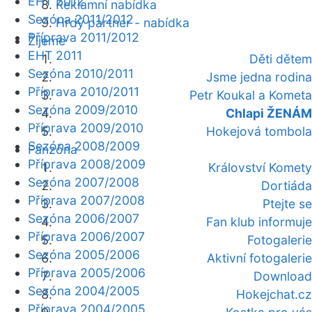
EHT 2012
Reklamní nabídka
Sezóna 2011/2012
Hrdý partner - nabídka
Příprava 2011/2012
Žijeme
EHT 2011
Děti dětem
Sezóna 2010/2011
Jsme jedna rodina
Příprava 2010/2011
Petr Koukal a Kometa
Sezóna 2009/2010
Chlapi ŽENÁM
Příprava 2009/2010
Hokejová tombola
Sezóna 2008/2009
Fanzóna
Příprava 2008/2009
Království Komety
Sezóna 2007/2008
Dortiáda
Příprava 2007/2008
Ptejte se
Sezóna 2006/2007
Fan klub informuje
Příprava 2006/2007
Fotogalerie
Sezóna 2005/2006
Aktivní fotogalerie
Příprava 2005/2006
Download
Sezóna 2004/2005
Hokejchat.cz
Příprava 2004/2005