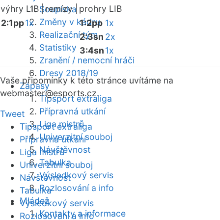
výhry LIB |
remízy |
prohry LIB
Soupiska
Změny v kádru
2:1pp
1x
1:2pp
1x
Realizační tým
2:3sn
2x
Statistiky
3:4sn
1x
Zranění / nemocní hráči
Dresy 2018/19
Vaše připomínky k této stránce uvítáme na
Zápasy
webmaster
@esports.cz.
Tipsport extraliga
Přípravná utkání
Tweet
Liga mistrů
Tipsport extraliga
Univerzitní souboj
Přípravná utkání
Návštěvnost
Liga mistrů
Tabulka
Univerzitní souboj
Výsledkový servis
Návštěvnost
Rozlosování a info
Tabulka
Mládež
Výsledkový servis
Kontakty a informace
Rozlosování a info