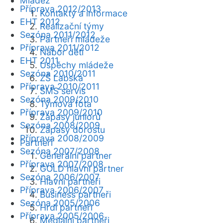
Mládež
Příprava 2012/2013
Kontakty a informace
EHT 2012
Realizační týmy
Sezóna 2011/2012
Partneři mládeže
Příprava 2011/2012
Nábor dětí
EHT 2011
Úspěchy mládeže
Sezóna 2010/2011
ZŠ Labská
Příprava 2010/2011
SMS servis
Sezóna 2009/2010
Týmová fota
Příprava 2009/2010
Zápasy juniorů
Sezóna 2008/2009
Zápasy dorostu
Příprava 2008/2009
Partneři
Sezóna 2007/2008
Generální partner
Příprava 2007/2008
GOLD hlavní partner
Sezóna 2006/2007
Hlavní partneři
Příprava 2006/2007
Business partneři
Sezóna 2005/2006
Hrdí partneři
Příprava 2005/2006
Mediální partneři