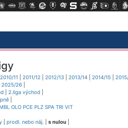
igy
2010/11
|
2011/12
|
2012/13
|
2013/14
|
2014/15
|
2015
|
2025/26
|
ed
|
2.liga východ
|
upně
|
MBL
OLO
PCE
PLZ
SPA
TRI
VIT
y
|
prodl. nebo náj.
|
s nulou
|