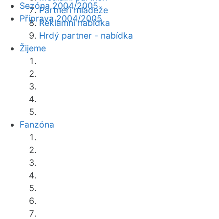
Sezóna 2004/2005
Partneři mládeže
Příprava 2004/2005
Reklamní nabídka
Hrdý partner - nabídka
Žijeme
Fanzóna