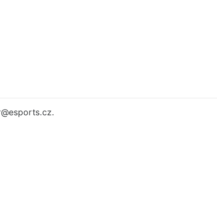
r
@esports.cz.