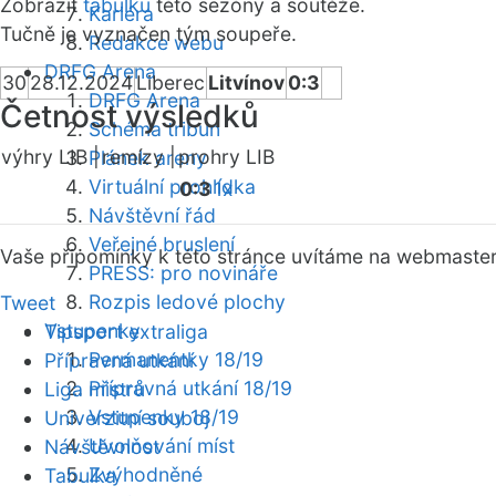
Zobrazit
tabulku
této sezóny a soutěže.
Kariéra
Tučně je vyznačen tým soupeře.
Redakce webu
DRFG Arena
30
28.12.2024
Liberec
Litvínov
0:3
DRFG Arena
Četnost výsledků
Schéma tribun
výhry LIB |
remízy |
prohry LIB
Plánek areny
Virtuální prohlídka
0:3
1x
Návštěvní řád
Veřejné bruslení
Vaše připomínky k této stránce uvítáme na webmaste
PRESS: pro novináře
Rozpis ledové plochy
Tweet
Vstupenky
Tipsport extraliga
Permanentky 18/19
Přípravná utkání
Přípravná utkání 18/19
Liga mistrů
Vstupenky 18/19
Univerzitní souboj
Uvolňování míst
Návštěvnost
Zvýhodněné
Tabulka