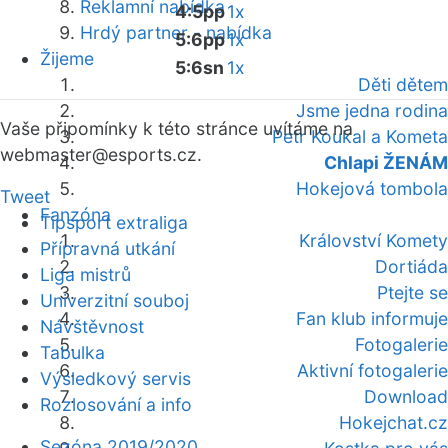
Reklamní nabídka
4:5pp
1x
Hrdý partner - nabídka
5:6pp
1x
Žijeme
5:6sn
1x
Děti dětem
Jsme jedna rodina
Vaše připomínky k této stránce uvítáme na
Petr Koukal a Kometa
webmaster
@esports.cz.
Chlapi ŽENÁM
Hokejová tombola
Tweet
Fanzóna
Tipsport extraliga
Království Komety
Přípravná utkání
Dortiáda
Liga mistrů
Ptejte se
Univerzitní souboj
Fan klub informuje
Návštěvnost
Fotogalerie
Tabulka
Aktivní fotogalerie
Výsledkový servis
Download
Rozlosování a info
Hokejchat.cz
Sezóna 2019/2020