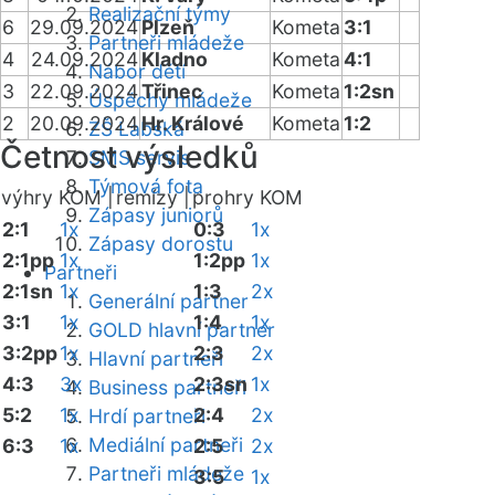
Realizační týmy
6
29.09.2024
Plzeň
Kometa
3:1
Partneři mládeže
4
24.09.2024
Kladno
Kometa
4:1
Nábor dětí
3
22.09.2024
Třinec
Kometa
1:2sn
Úspěchy mládeže
2
20.09.2024
Hr. Králové
Kometa
1:2
ZŠ Labská
Četnost výsledků
SMS servis
Týmová fota
výhry KOM |
remízy |
prohry KOM
Zápasy juniorů
2:1
1x
0:3
1x
Zápasy dorostu
2:1pp
1x
1:2pp
1x
Partneři
2:1sn
1x
1:3
2x
Generální partner
3:1
1x
1:4
1x
GOLD hlavní partner
3:2pp
1x
2:3
2x
Hlavní partneři
4:3
3x
2:3sn
1x
Business partneři
5:2
1x
2:4
2x
Hrdí partneři
Mediální partneři
6:3
1x
2:5
2x
Partneři mládeže
3:5
1x