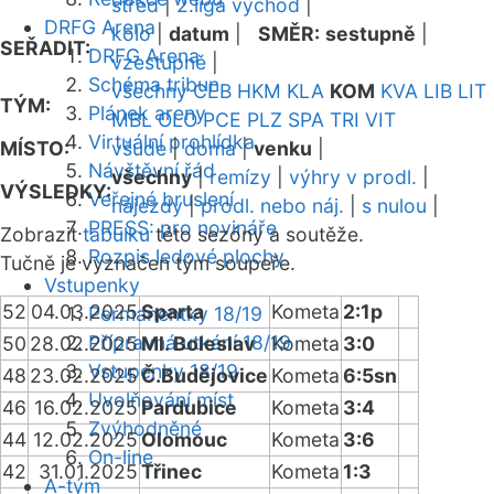
střed
|
2.liga východ
|
DRFG Arena
kolo
|
datum
|
SMĚR:
sestupně
|
SEŘADIT:
DRFG Arena
vzestupně
|
Schéma tribun
všechny
CEB
HKM
KLA
KOM
KVA
LIB
LIT
TÝM:
Plánek areny
MBL
OLO
PCE
PLZ
SPA
TRI
VIT
Virtuální prohlídka
MÍSTO:
všude
|
doma
|
venku
|
Návštěvní řád
všechny
|
remízy
|
výhry v prodl.
|
VÝSLEDKY:
Veřejné bruslení
nájezdy
|
prodl. nebo náj.
|
s nulou
|
PRESS: pro novináře
Zobrazit
tabulku
této sezóny a soutěže.
Rozpis ledové plochy
Tučně je vyznačen tým soupeře.
Vstupenky
52
04.03.2025
Sparta
Kometa
2:1p
Permanentky 18/19
Přípravná utkání 18/19
50
28.02.2025
Ml. Boleslav
Kometa
3:0
Vstupenky 18/19
48
23.02.2025
Č.Budějovice
Kometa
6:5sn
Uvolňování míst
46
16.02.2025
Pardubice
Kometa
3:4
Zvýhodněné
44
12.02.2025
Olomouc
Kometa
3:6
On-line
42
31.01.2025
Třinec
Kometa
1:3
A-tým