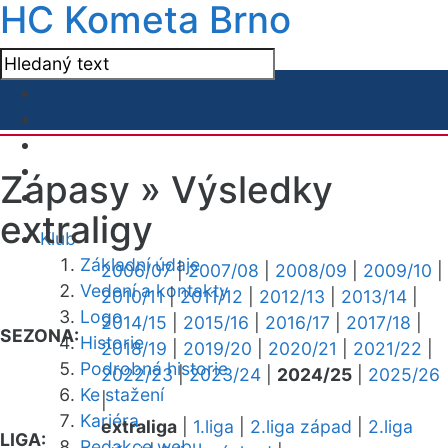
HC Kometa Brno
Zápasy »
Výsledky
extraligy
Klub
Základní údaje
2006/07
|
2007/08
|
2008/09
|
2009/10
|
Vedení a kontakty
2010/11
|
2011/12
|
2012/13
|
2013/14
|
Logo
2014/15
|
2015/16
|
2016/17
|
2017/18
|
SEZONA:
Historie
2018/19
|
2019/20
|
2020/21
|
2021/22
|
Podrobná historie
2022/23
|
2023/24
|
2024/25
|
2025/26
Ke stažení
|
Kariéra
extraliga
|
1.liga
|
2.liga západ
|
2.liga
LIGA:
Redakce webu