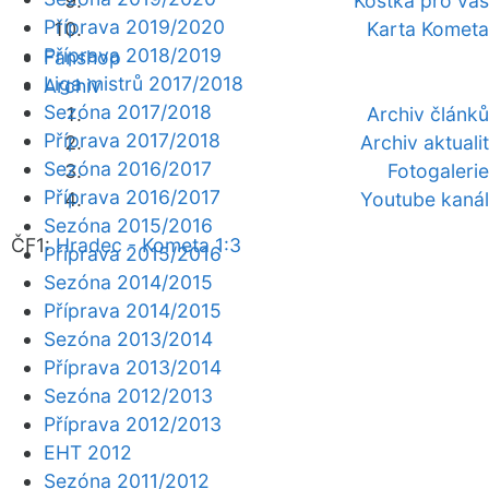
Kostka pro vás
Příprava 2019/2020
Karta Kometa
Příprava 2018/2019
Fanshop
Liga mistrů 2017/2018
Archiv
Sezóna 2017/2018
Archiv článků
Příprava 2017/2018
Archiv aktualit
Sezóna 2016/2017
Fotogalerie
Příprava 2016/2017
Youtube kanál
Sezóna 2015/2016
ČF1:
Hradec - Kometa 1:3
Příprava 2015/2016
Sezóna 2014/2015
Příprava 2014/2015
Sezóna 2013/2014
Příprava 2013/2014
Sezóna 2012/2013
Příprava 2012/2013
EHT 2012
Sezóna 2011/2012