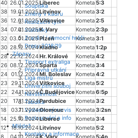
40
26.01.2025
Liberec
Kometa
5:3
Soupiska
38
19.01.2025
Litvínov
Kometa
3:2
Změny v kádru
36
12.01.2025
Vítkovice
Kometa
2:5
Realizační tým
34
07.01.2025
K. Vary
Kometa
2:3p
Statistiky
Zranění / nemocní hráči
32
03.01.2025
Plzeň
Kometa
3:1
Dresy 2018/19
30
28.12.2024
Kladno
Kometa
1:2p
Zápasy
28
22.12.2024
Hr. Králové
Kometa
4:2
Tipsport extraliga
26
08.12.2024
Sparta
Kometa
3:4
Přípravná utkání
24
01.12.2024
Ml. Boleslav
Kometa
4:2
Liga mistrů
23
29.11.2024
Vítkovice
Kometa
5:2
Univerzitní souboj
22
24.11.2024
Č.Budějovice
Kometa
6:5p
Návštěvnost
20
17.11.2024
Pardubice
Kometa
3:2
Tabulka
18
03.11.2024
Výsledkový servis
Olomouc
Kometa
3:2sn
Rozlosování a info
14
25.10.2024
Liberec
Kometa
3:4
Mládež
12
18.10.2024
Litvínov
Kometa
5:2
Kontakty a informace
8
04.10.2024
K. Vary
Kometa
5:4p