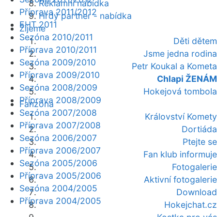
Reklamní nabídka
Příprava 2011/2012
Hrdý partner - nabídka
EHT 2011
Žijeme
Sezóna 2010/2011
Děti dětem
Příprava 2010/2011
Jsme jedna rodina
Sezóna 2009/2010
Petr Koukal a Kometa
Příprava 2009/2010
Chlapi ŽENÁM
Sezóna 2008/2009
Hokejová tombola
Příprava 2008/2009
Fanzóna
Sezóna 2007/2008
Království Komety
Příprava 2007/2008
Dortiáda
Sezóna 2006/2007
Ptejte se
Příprava 2006/2007
Fan klub informuje
Sezóna 2005/2006
Fotogalerie
Příprava 2005/2006
Aktivní fotogalerie
Sezóna 2004/2005
Download
Příprava 2004/2005
Hokejchat.cz