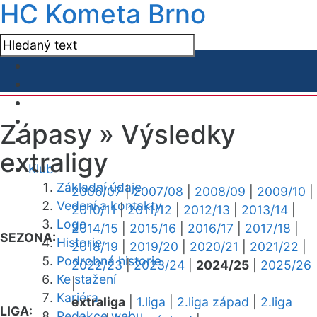
HC Kometa Brno
Zápasy »
Výsledky
extraligy
Klub
Základní údaje
2006/07
|
2007/08
|
2008/09
|
2009/10
|
Vedení a kontakty
2010/11
|
2011/12
|
2012/13
|
2013/14
|
Logo
2014/15
|
2015/16
|
2016/17
|
2017/18
|
SEZONA:
Historie
2018/19
|
2019/20
|
2020/21
|
2021/22
|
Podrobná historie
2022/23
|
2023/24
|
2024/25
|
2025/26
Ke stažení
|
Kariéra
extraliga
|
1.liga
|
2.liga západ
|
2.liga
LIGA:
Redakce webu