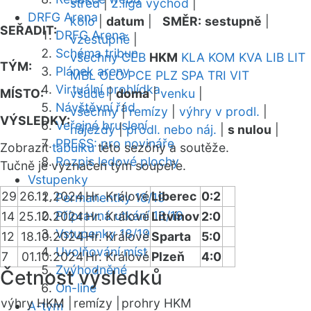
střed
|
2.liga východ
|
DRFG Arena
kolo
|
datum
|
SMĚR:
sestupně
|
SEŘADIT:
DRFG Arena
vzestupně
|
Schéma tribun
všechny
CEB
HKM
KLA
KOM
KVA
LIB
LIT
TÝM:
Plánek areny
MBL
OLO
PCE
PLZ
SPA
TRI
VIT
Virtuální prohlídka
MÍSTO:
všude
|
doma
|
venku
|
Návštěvní řád
všechny
|
remízy
|
výhry v prodl.
|
VÝSLEDKY:
Veřejné bruslení
nájezdy
|
prodl. nebo náj.
|
s nulou
|
PRESS: pro novináře
Zobrazit
tabulku
této sezóny a soutěže.
Rozpis ledové plochy
Tučně je vyznačen tým soupeře.
Vstupenky
29
26.12.2024
Hr. Králové
Liberec
0:2
Permanentky 18/19
Přípravná utkání 18/19
14
25.10.2024
Hr. Králové
Litvínov
2:0
Vstupenky 18/19
12
18.10.2024
Hr. Králové
Sparta
5:0
Uvolňování míst
7
01.10.2024
Hr. Králové
Plzeň
4:0
Zvýhodněné
Četnost výsledků
On-line
výhry HKM |
remízy |
prohry HKM
A-tým