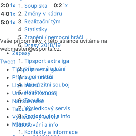
2:0
1x
0:2
1x
Soupiska
Změny v kádru
4:0
1x
Realizační tým
5:0
1x
Statistiky
Zranění / nemocní hráči
Vaše připomínky k této stránce uvítáme na
Dresy 2018/19
webmaster
@esports.cz.
Zápasy
Tipsport extraliga
Tweet
Přípravná utkání
Tipsport extraliga
Liga mistrů
Přípravná utkání
Univerzitní souboj
Liga mistrů
Návštěvnost
Univerzitní souboj
Tabulka
Návštěvnost
Výsledkový servis
Tabulka
Rozlosování a info
Výsledkový servis
Mládež
Rozlosování a info
Kontakty a informace