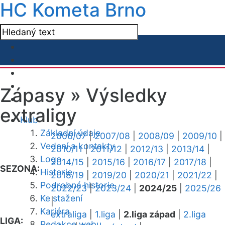
HC Kometa Brno
Zápasy »
Výsledky
extraligy
Klub
Základní údaje
2006/07
|
2007/08
|
2008/09
|
2009/10
|
Vedení a kontakty
2010/11
|
2011/12
|
2012/13
|
2013/14
|
Logo
2014/15
|
2015/16
|
2016/17
|
2017/18
|
SEZONA:
Historie
2018/19
|
2019/20
|
2020/21
|
2021/22
|
Podrobná historie
2022/23
|
2023/24
|
2024/25
|
2025/26
Ke stažení
|
Kariéra
extraliga
|
1.liga
|
2.liga západ
|
2.liga
LIGA:
Redakce webu