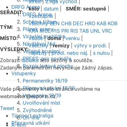
střed
|
2.liga východ
|
DRFG Arena
kolo
|
datum
|
SMĚR:
sestupně
|
SEŘADIT:
DRFG Arena
vzestupně
|
Schéma tribun
všechny
BEN
CHB
DEC
HRO
KAB
KOB
TÝM:
Plánek areny
KRA
MOL
PIS
PRI
RIS
TAB
UNL
VRC
Virtuální prohlídka
MÍSTO:
všude
|
doma
|
venku
|
Návštěvní řád
všechny
|
remízy
|
výhry v prodl.
|
VÝSLEDKY:
Veřejné bruslení
nájezdy
|
prodl. nebo náj.
|
s nulou
|
PRESS: pro novináře
Zobrazit
tabulku
této sezóny a soutěže.
Rozpis ledové plochy
Zadaným parametrům nevyhovuje žádný zápas.
Vstupenky
Permanentky 18/19
Přípravná utkání 18/19
Vaše připomínky k této stránce uvítáme na
Vstupenky 18/19
webmaster
@esports.cz.
Uvolňování míst
Tweet
Zvýhodněné
Tipsport extraliga
On-line
Přípravná utkání
A-tým