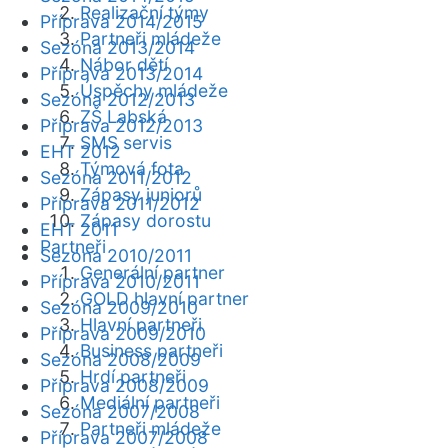
Realizační týmy
Příprava 2014/2015
Partneři mládeže
Sezóna 2013/2014
Nábor dětí
Příprava 2013/2014
Úspěchy mládeže
Sezóna 2012/2013
ZŠ Labská
Příprava 2012/2013
SMS servis
EHT 2012
Týmová fota
Sezóna 2011/2012
Zápasy juniorů
Příprava 2011/2012
Zápasy dorostu
EHT 2011
Partneři
Sezóna 2010/2011
Generální partner
Příprava 2010/2011
GOLD hlavní partner
Sezóna 2009/2010
Hlavní partneři
Příprava 2009/2010
Business partneři
Sezóna 2008/2009
Hrdí partneři
Příprava 2008/2009
Mediální partneři
Sezóna 2007/2008
Partneři mládeže
Příprava 2007/2008