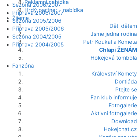
Reklamní nabídka
Sezóna 2006/2007
Hrdý partner - nabídka
Příprava 2006/2007
Žijeme
Sezóna 2005/2006
Děti dětem
Příprava 2005/2006
Jsme jedna rodina
Sezóna 2004/2005
Petr Koukal a Kometa
Příprava 2004/2005
Chlapi ŽENÁM
Hokejová tombola
Fanzóna
Království Komety
Dortiáda
Ptejte se
Fan klub informuje
Fotogalerie
Aktivní fotogalerie
Download
Hokejchat.cz