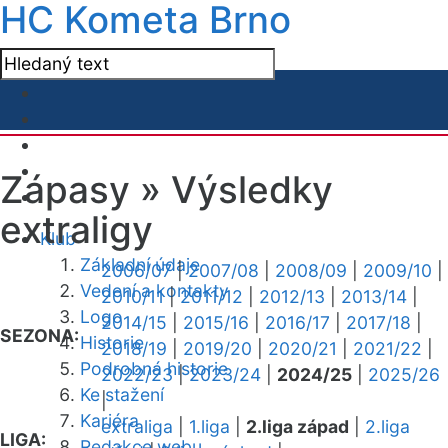
HC Kometa Brno
Zápasy »
Výsledky
extraligy
Klub
Základní údaje
2006/07
|
2007/08
|
2008/09
|
2009/10
|
Vedení a kontakty
2010/11
|
2011/12
|
2012/13
|
2013/14
|
Logo
2014/15
|
2015/16
|
2016/17
|
2017/18
|
SEZONA:
Historie
2018/19
|
2019/20
|
2020/21
|
2021/22
|
Podrobná historie
2022/23
|
2023/24
|
2024/25
|
2025/26
Ke stažení
|
Kariéra
extraliga
|
1.liga
|
2.liga západ
|
2.liga
LIGA:
Redakce webu