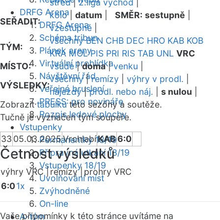
střed
|
2.liga východ
|
DRFG Arena
kolo
|
datum
|
SMĚR:
sestupně
|
SEŘADIT:
DRFG Arena
vzestupně
|
Schéma tribun
všechny
BEN
CHB
DEC
HRO
KAB
KOB
TÝM:
Plánek areny
KRA
MOL
PIS
PRI
RIS
TAB
UNL
VRC
Virtuální prohlídka
MÍSTO:
všude
|
doma
|
venku
|
Návštěvní řád
všechny
|
remízy
|
výhry v prodl.
|
VÝSLEDKY:
Veřejné bruslení
nájezdy
|
prodl. nebo náj.
|
s nulou
|
PRESS: pro novináře
Zobrazit
tabulku
této sezóny a soutěže.
Rozpis ledové plochy
Tučně je vyznačen tým soupeře.
Vstupenky
33
05.03.2025
Vrchlabí
KAB
6:0
Permanentky 18/19
Četnost výsledků
Přípravná utkání 18/19
Vstupenky 18/19
výhry VRC |
remízy |
prohry VRC
Uvolňování míst
6:0
1x
Zvýhodněné
On-line
Vaše připomínky k této stránce uvítáme na
A-tým