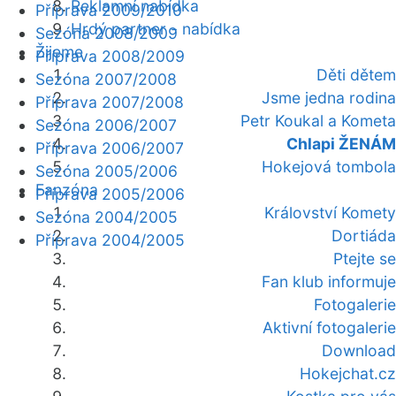
Reklamní nabídka
Příprava 2009/2010
Hrdý partner - nabídka
Sezóna 2008/2009
Žijeme
Příprava 2008/2009
Děti dětem
Sezóna 2007/2008
Jsme jedna rodina
Příprava 2007/2008
Petr Koukal a Kometa
Sezóna 2006/2007
Chlapi ŽENÁM
Příprava 2006/2007
Hokejová tombola
Sezóna 2005/2006
Fanzóna
Příprava 2005/2006
Království Komety
Sezóna 2004/2005
Dortiáda
Příprava 2004/2005
Ptejte se
Fan klub informuje
Fotogalerie
Aktivní fotogalerie
Download
Hokejchat.cz