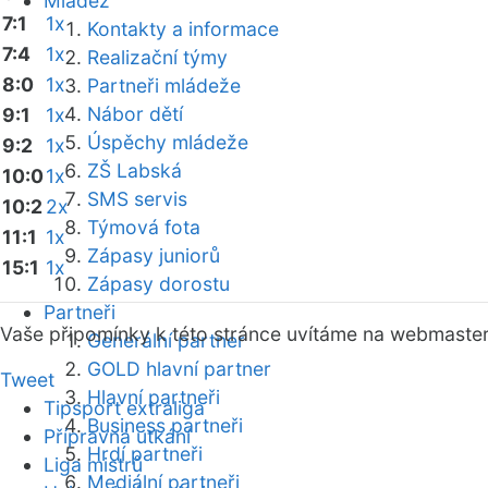
Mládež
7:1
1x
Kontakty a informace
7:4
1x
Realizační týmy
8:0
1x
Partneři mládeže
Nábor dětí
9:1
1x
Úspěchy mládeže
9:2
1x
ZŠ Labská
10:0
1x
SMS servis
10:2
2x
Týmová fota
11:1
1x
Zápasy juniorů
15:1
1x
Zápasy dorostu
Partneři
Vaše připomínky k této stránce uvítáme na webmaste
Generální partner
GOLD hlavní partner
Tweet
Hlavní partneři
Tipsport extraliga
Business partneři
Přípravná utkání
Hrdí partneři
Liga mistrů
Mediální partneři