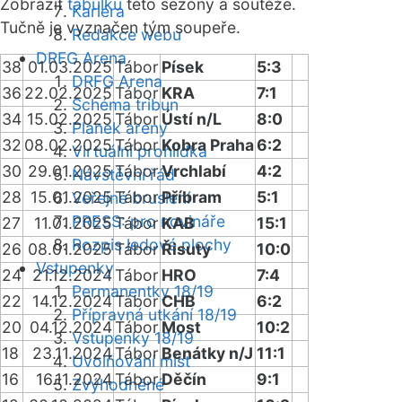
Zobrazit
tabulku
této sezóny a soutěže.
Kariéra
Tučně je vyznačen tým soupeře.
Redakce webu
DRFG Arena
38
01.03.2025
Tábor
Písek
5:3
DRFG Arena
36
22.02.2025
Tábor
KRA
7:1
Schéma tribun
34
15.02.2025
Tábor
Ústí n/L
8:0
Plánek areny
32
08.02.2025
Tábor
Kobra Praha
6:2
Virtuální prohlídka
30
29.01.2025
Tábor
Vrchlabí
4:2
Návštěvní řád
28
15.01.2025
Tábor
Příbram
5:1
Veřejné bruslení
PRESS: pro novináře
27
11.01.2025
Tábor
KAB
15:1
Rozpis ledové plochy
26
08.01.2025
Tábor
Řisuty
10:0
Vstupenky
24
21.12.2024
Tábor
HRO
7:4
Permanentky 18/19
22
14.12.2024
Tábor
CHB
6:2
Přípravná utkání 18/19
20
04.12.2024
Tábor
Most
10:2
Vstupenky 18/19
18
23.11.2024
Tábor
Benátky n/J
11:1
Uvolňování míst
16
16.11.2024
Tábor
Děčín
9:1
Zvýhodněné