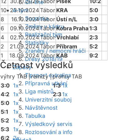
12
30.10.2024
Tábor
Písek
10:2
On-line
10
23.10.2024
A-tým
Tábor
KRA
5:0
Soupiska
8
16.10.2024
Tábor
Ústí n/L
3:0
Změny v kádru
6
09.10.2024
Tábor
Kobra Praha
1:3
Realizační tým
4
02.10.2024
Tábor
Vrchlabí
2:3
Statistiky
2
21.09.2024
Tábor
Příbram
5:2
Zranění / nemocní hráči
1
18.09.2024
Tábor
KAB
9:2
Dresy 2018/19
Četnost výsledků
Zápasy
Tipsport extraliga
výhry TAB |
remízy |
prohry TAB
Přípravná utkání
3:0
1x
1:3
1x
Liga mistrů
4:2
1x
2:3
1x
Univerzitní souboj
5:0
1x
Návštěvnost
5:1
1x
Tabulka
5:2
1x
Výsledkový servis
5:3
1x
Rozlosování a info
6:2
2x