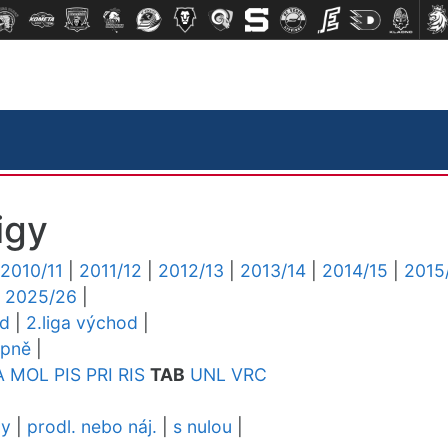
igy
2010/11
|
2011/12
|
2012/13
|
2013/14
|
2014/15
|
2015
|
2025/26
|
ed
|
2.liga východ
|
upně
|
A
MOL
PIS
PRI
RIS
TAB
UNL
VRC
dy
|
prodl. nebo náj.
|
s nulou
|