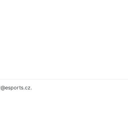
r
@esports.cz.