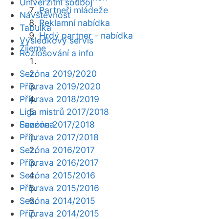
Univerzitní souboj
Partneři mládeže
Návštěvnost
Reklamní nabídka
Tabulka
Hrdý partner - nabídka
Výsledkový servis
Žijeme
Rozlosování a info
Sezóna 2019/2020
Příprava 2019/2020
Příprava 2018/2019
Liga mistrů 2017/2018
Fanzóna
Sezóna 2017/2018
Příprava 2017/2018
Sezóna 2016/2017
Příprava 2016/2017
Sezóna 2015/2016
Příprava 2015/2016
Sezóna 2014/2015
Příprava 2014/2015