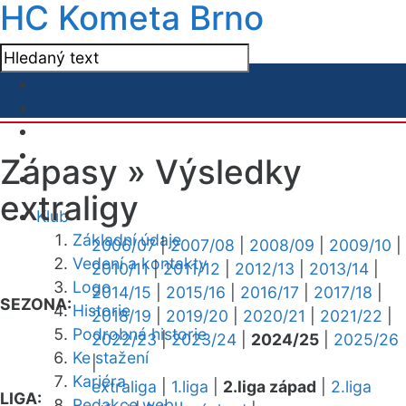
HC Kometa Brno
Zápasy »
Výsledky
extraligy
Klub
Základní údaje
2006/07
|
2007/08
|
2008/09
|
2009/10
|
Vedení a kontakty
2010/11
|
2011/12
|
2012/13
|
2013/14
|
Logo
2014/15
|
2015/16
|
2016/17
|
2017/18
|
SEZONA:
Historie
2018/19
|
2019/20
|
2020/21
|
2021/22
|
Podrobná historie
2022/23
|
2023/24
|
2024/25
|
2025/26
Ke stažení
|
Kariéra
extraliga
|
1.liga
|
2.liga západ
|
2.liga
LIGA:
Redakce webu