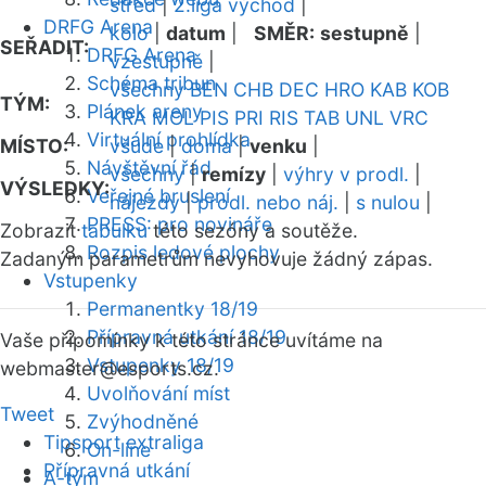
střed
|
2.liga východ
|
DRFG Arena
kolo
|
datum
|
SMĚR:
sestupně
|
SEŘADIT:
DRFG Arena
vzestupně
|
Schéma tribun
všechny
BEN
CHB
DEC
HRO
KAB
KOB
TÝM:
Plánek areny
KRA
MOL
PIS
PRI
RIS
TAB
UNL
VRC
Virtuální prohlídka
MÍSTO:
všude
|
doma
|
venku
|
Návštěvní řád
všechny
|
remízy
|
výhry v prodl.
|
VÝSLEDKY:
Veřejné bruslení
nájezdy
|
prodl. nebo náj.
|
s nulou
|
PRESS: pro novináře
Zobrazit
tabulku
této sezóny a soutěže.
Rozpis ledové plochy
Zadaným parametrům nevyhovuje žádný zápas.
Vstupenky
Permanentky 18/19
Přípravná utkání 18/19
Vaše připomínky k této stránce uvítáme na
Vstupenky 18/19
webmaster
@esports.cz.
Uvolňování míst
Tweet
Zvýhodněné
Tipsport extraliga
On-line
Přípravná utkání
A-tým