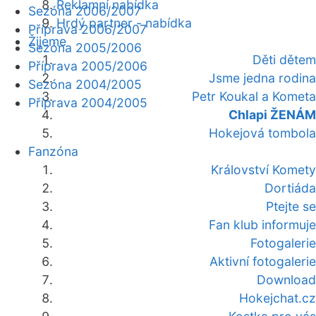
Reklamní nabídka
Sezóna 2006/2007
Hrdý partner - nabídka
Příprava 2006/2007
Žijeme
Sezóna 2005/2006
Děti dětem
Příprava 2005/2006
Jsme jedna rodina
Sezóna 2004/2005
Petr Koukal a Kometa
Příprava 2004/2005
Chlapi ŽENÁM
Hokejová tombola
Fanzóna
Království Komety
Dortiáda
Ptejte se
Fan klub informuje
Fotogalerie
Aktivní fotogalerie
Download
Hokejchat.cz