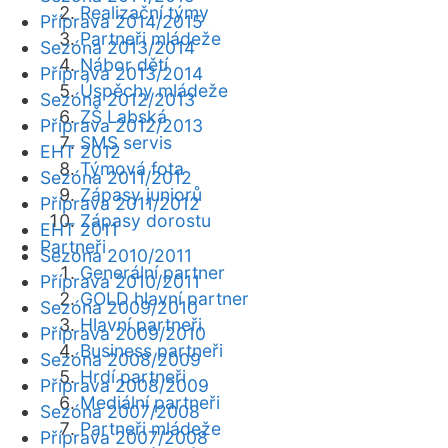
Realizační týmy
Příprava 2014/2015
Partneři mládeže
Sezóna 2013/2014
Nábor dětí
Příprava 2013/2014
Úspěchy mládeže
Sezóna 2012/2013
ZŠ Labská
Příprava 2012/2013
SMS servis
EHT 2012
Týmová fota
Sezóna 2011/2012
Zápasy juniorů
Příprava 2011/2012
Zápasy dorostu
EHT 2011
Partneři
Sezóna 2010/2011
Generální partner
Příprava 2010/2011
GOLD hlavní partner
Sezóna 2009/2010
Hlavní partneři
Příprava 2009/2010
Business partneři
Sezóna 2008/2009
Hrdí partneři
Příprava 2008/2009
Mediální partneři
Sezóna 2007/2008
Partneři mládeže
Příprava 2007/2008