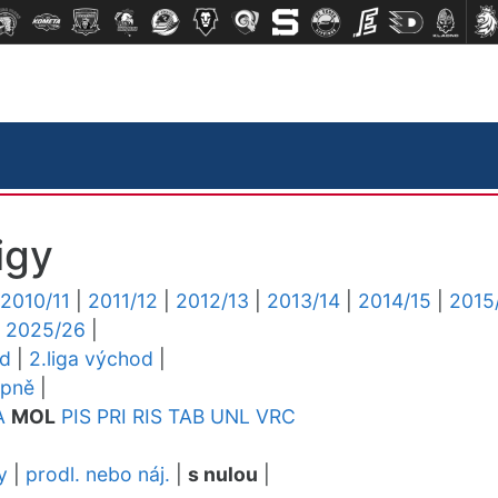
igy
2010/11
|
2011/12
|
2012/13
|
2013/14
|
2014/15
|
2015
|
2025/26
|
ed
|
2.liga východ
|
upně
|
A
MOL
PIS
PRI
RIS
TAB
UNL
VRC
y
|
prodl. nebo náj.
|
s nulou
|