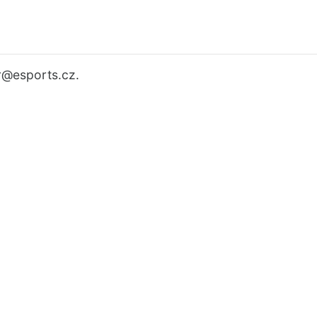
r
@esports.cz.