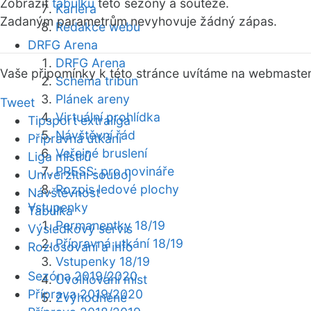
Zobrazit
tabulku
této sezóny a soutěže.
Kariéra
Zadaným parametrům nevyhovuje žádný zápas.
Redakce webu
DRFG Arena
DRFG Arena
Vaše připomínky k této stránce uvítáme na webmaste
Schéma tribun
Plánek areny
Tweet
Virtuální prohlídka
Tipsport extraliga
Návštěvní řád
Přípravná utkání
Veřejné bruslení
Liga mistrů
PRESS: pro novináře
Univerzitní souboj
Rozpis ledové plochy
Návštěvnost
Vstupenky
Tabulka
Permanentky 18/19
Výsledkový servis
Přípravná utkání 18/19
Rozlosování a info
Vstupenky 18/19
Sezóna 2019/2020
Uvolňování míst
Příprava 2019/2020
Zvýhodněné