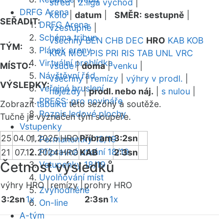
střed
|
2.liga východ
|
DRFG Arena
kolo
|
datum
|
SMĚR:
sestupně
|
SEŘADIT:
DRFG Arena
vzestupně
|
Schéma tribun
všechny
BEN
CHB
DEC
HRO
KAB
KOB
TÝM:
Plánek areny
KRA
MOL
PIS
PRI
RIS
TAB
UNL
VRC
Virtuální prohlídka
MÍSTO:
všude
|
doma
|
venku
|
Návštěvní řád
všechny
|
remízy
|
výhry v prodl.
|
VÝSLEDKY:
Veřejné bruslení
nájezdy
|
prodl. nebo náj.
|
s nulou
|
PRESS: pro novináře
Zobrazit
tabulku
této sezóny a soutěže.
Rozpis ledové plochy
Tučně je vyznačen tým soupeře.
Vstupenky
25
04.01.2025
HRO
Příbram
3:2sn
Permanentky 18/19
Přípravná utkání 18/19
21
07.12.2024
HRO
KAB
2:3sn
Četnost výsledků
Vstupenky 18/19
Uvolňování míst
výhry HRO |
remízy |
prohry HRO
Zvýhodněné
3:2sn
1x
2:3sn
1x
On-line
A-tým