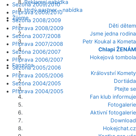
Reklamní nabídka
Sezóna 2009/2010
Hrdý partner - nabídka
Příprava 2009/2010
Žijeme
Sezóna 2008/2009
Děti dětem
Příprava 2008/2009
Jsme jedna rodina
Sezóna 2007/2008
Petr Koukal a Kometa
Příprava 2007/2008
Chlapi ŽENÁM
Sezóna 2006/2007
Hokejová tombola
Příprava 2006/2007
Fanzóna
Sezóna 2005/2006
Království Komety
Příprava 2005/2006
Dortiáda
Sezóna 2004/2005
Ptejte se
Příprava 2004/2005
Fan klub informuje
Fotogalerie
Aktivní fotogalerie
Download
Hokejchat.cz