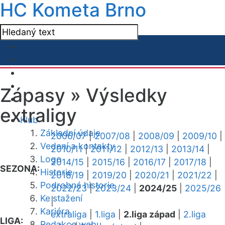
HC Kometa Brno
Zápasy »
Výsledky
extraligy
Klub
Základní údaje
2006/07
|
2007/08
|
2008/09
|
2009/10
|
Vedení a kontakty
2010/11
|
2011/12
|
2012/13
|
2013/14
|
Logo
2014/15
|
2015/16
|
2016/17
|
2017/18
|
SEZONA:
Historie
2018/19
|
2019/20
|
2020/21
|
2021/22
|
Podrobná historie
2022/23
|
2023/24
|
2024/25
|
2025/26
Ke stažení
|
Kariéra
extraliga
|
1.liga
|
2.liga západ
|
2.liga
LIGA:
Redakce webu