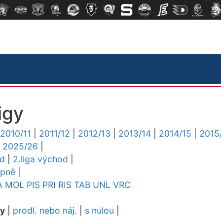
igy
2010/11
|
2011/12
|
2012/13
|
2013/14
|
2014/15
|
2015
|
2025/26
|
ed
|
2.liga východ
|
upně
|
A
MOL
PIS
PRI
RIS
TAB
UNL
VRC
dy
|
prodl. nebo náj.
|
s nulou
|