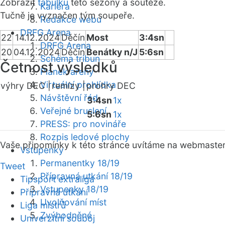
Zobrazit
tabulku
této sezóny a soutěže.
Kariéra
Tučně je vyznačen tým soupeře.
Redakce webu
DRFG Arena
22
14.12.2024
Děčín
Most
3:4sn
DRFG Arena
20
04.12.2024
Děčín
Benátky n/J
5:6sn
Schéma tribun
Četnost výsledků
Plánek areny
Virtuální prohlídka
výhry DEC |
remízy |
prohry DEC
Návštěvní řád
3:4sn
1x
Veřejné bruslení
5:6sn
1x
PRESS: pro novináře
Rozpis ledové plochy
Vaše připomínky k této stránce uvítáme na webmaste
Vstupenky
Permanentky 18/19
Tweet
Přípravná utkání 18/19
Tipsport extraliga
Vstupenky 18/19
Přípravná utkání
Uvolňování míst
Liga mistrů
Zvýhodněné
Univerzitní souboj