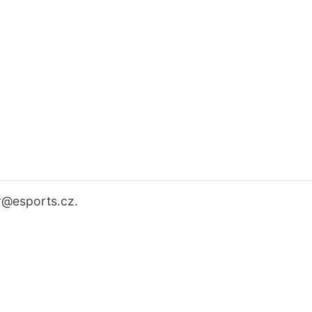
r
@esports.cz.