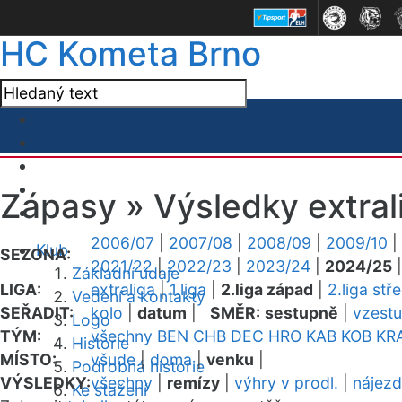
HC Kometa Brno
Zápasy »
Výsledky extral
2006/07
|
2007/08
|
2008/09
|
2009/10
|
Klub
SEZONA:
2021/22
|
2022/23
|
2023/24
|
2024/25
Základní údaje
LIGA:
extraliga
|
1.liga
|
2.liga západ
|
2.liga stř
Vedení a kontakty
SEŘADIT:
kolo
|
datum
|
SMĚR:
sestupně
|
vzest
Logo
TÝM:
všechny
BEN
CHB
DEC
HRO
KAB
KOB
KR
Historie
MÍSTO:
všude
|
doma
|
venku
|
Podrobná historie
VÝSLEDKY:
všechny
|
remízy
|
výhry v prodl.
|
nájez
Ke stažení