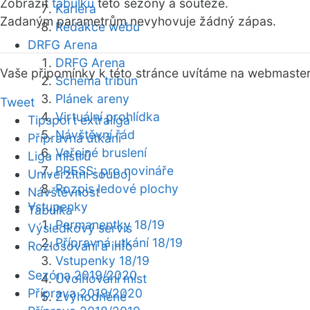
Zobrazit
tabulku
této sezóny a soutěže.
Kariéra
Zadaným parametrům nevyhovuje žádný zápas.
Redakce webu
DRFG Arena
DRFG Arena
Vaše připomínky k této stránce uvítáme na webmaste
Schéma tribun
Plánek areny
Tweet
Virtuální prohlídka
Tipsport extraliga
Návštěvní řád
Přípravná utkání
Veřejné bruslení
Liga mistrů
PRESS: pro novináře
Univerzitní souboj
Rozpis ledové plochy
Návštěvnost
Vstupenky
Tabulka
Permanentky 18/19
Výsledkový servis
Přípravná utkání 18/19
Rozlosování a info
Vstupenky 18/19
Sezóna 2019/2020
Uvolňování míst
Příprava 2019/2020
Zvýhodněné