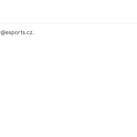
r
@esports.cz.