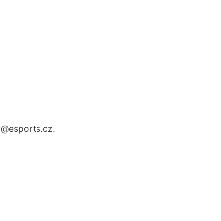
r
@esports.cz.