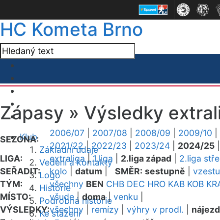
HC Kometa Brno
Zápasy »
Výsledky extral
2006/07
|
2007/08
|
2008/09
|
2009/10
|
Klub
SEZONA:
2021/22
|
2022/23
|
2023/24
|
2024/25
Základní údaje
LIGA:
extraliga
|
1.liga
|
2.liga západ
|
2.liga stř
Vedení a kontakty
SEŘADIT:
kolo
|
datum
|
SMĚR:
sestupně
|
vzest
Logo
TÝM:
všechny
BEN
CHB
DEC
HRO
KAB
KOB
KR
Historie
MÍSTO:
všude
|
doma
|
venku
|
Podrobná historie
VÝSLEDKY:
všechny
|
remízy
|
výhry v prodl.
|
nájez
Ke stažení