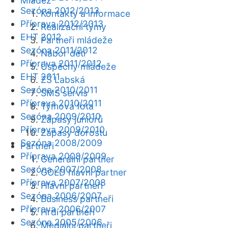
Mládež
Sezóna 2012/2013
Kontakty a informace
Příprava 2012/2013
Realizační týmy
EHT 2012
Partneři mládeže
Sezóna 2011/2012
Nábor dětí
Příprava 2011/2012
Úspěchy mládeže
EHT 2011
ZŠ Labská
Sezóna 2010/2011
SMS servis
Příprava 2010/2011
Týmová fota
Sezóna 2009/2010
Zápasy juniorů
Příprava 2009/2010
Zápasy dorostu
Sezóna 2008/2009
Partneři
Příprava 2008/2009
Generální partner
Sezóna 2007/2008
GOLD hlavní partner
Příprava 2007/2008
Hlavní partneři
Sezóna 2006/2007
Business partneři
Příprava 2006/2007
Hrdí partneři
Sezóna 2005/2006
Mediální partneři