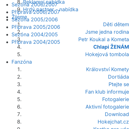
Reklamní nabídka
Sezóna 2006/2007
Hrdý partner - nabídka
Příprava 2006/2007
Žijeme
Sezóna 2005/2006
Děti dětem
Příprava 2005/2006
Jsme jedna rodina
Sezóna 2004/2005
Petr Koukal a Kometa
Příprava 2004/2005
Chlapi ŽENÁM
Hokejová tombola
Fanzóna
Království Komety
Dortiáda
Ptejte se
Fan klub informuje
Fotogalerie
Aktivní fotogalerie
Download
Hokejchat.cz