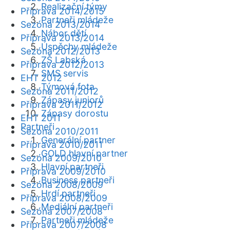
Realizační týmy
Příprava 2014/2015
Partneři mládeže
Sezóna 2013/2014
Nábor dětí
Příprava 2013/2014
Úspěchy mládeže
Sezóna 2012/2013
ZŠ Labská
Příprava 2012/2013
SMS servis
EHT 2012
Týmová fota
Sezóna 2011/2012
Zápasy juniorů
Příprava 2011/2012
Zápasy dorostu
EHT 2011
Partneři
Sezóna 2010/2011
Generální partner
Příprava 2010/2011
GOLD hlavní partner
Sezóna 2009/2010
Hlavní partneři
Příprava 2009/2010
Business partneři
Sezóna 2008/2009
Hrdí partneři
Příprava 2008/2009
Mediální partneři
Sezóna 2007/2008
Partneři mládeže
Příprava 2007/2008