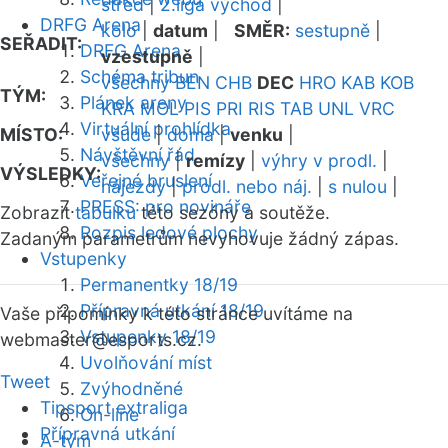
střed
|
2.liga východ
|
DRFG Arena
kolo
|
datum
|
SMĚR:
sestupně
|
SEŘADIT:
DRFG Arena
vzestupně
|
Schéma tribun
všechny
BEN
CHB
DEC
HRO
KAB
KOB
TÝM:
Plánek areny
KRA
MOL
PIS
PRI
RIS
TAB
UNL
VRC
Virtuální prohlídka
MÍSTO:
všude
|
doma
|
venku
|
Návštěvní řád
všechny
|
remízy
|
výhry v prodl.
|
VÝSLEDKY:
Veřejné bruslení
nájezdy
|
prodl. nebo náj.
|
s nulou
|
PRESS: pro novináře
Zobrazit
tabulku
této sezóny a soutěže.
Rozpis ledové plochy
Zadaným parametrům nevyhovuje žádný zápas.
Vstupenky
Permanentky 18/19
Přípravná utkání 18/19
Vaše připomínky k této stránce uvítáme na
Vstupenky 18/19
webmaster
@esports.cz.
Uvolňování míst
Tweet
Zvýhodněné
Tipsport extraliga
On-line
Přípravná utkání
A-tým