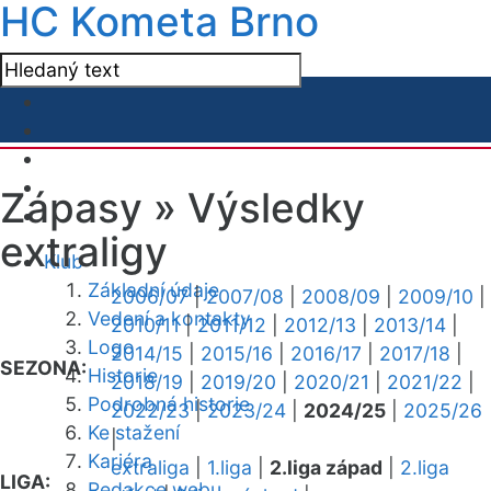
HC Kometa Brno
Zápasy »
Výsledky
extraligy
Klub
Základní údaje
2006/07
|
2007/08
|
2008/09
|
2009/10
|
Vedení a kontakty
2010/11
|
2011/12
|
2012/13
|
2013/14
|
Logo
2014/15
|
2015/16
|
2016/17
|
2017/18
|
SEZONA:
Historie
2018/19
|
2019/20
|
2020/21
|
2021/22
|
Podrobná historie
2022/23
|
2023/24
|
2024/25
|
2025/26
Ke stažení
|
Kariéra
extraliga
|
1.liga
|
2.liga západ
|
2.liga
LIGA:
Redakce webu