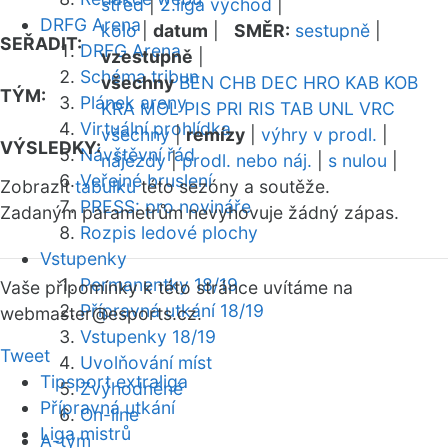
střed
|
2.liga východ
|
DRFG Arena
kolo
|
datum
|
SMĚR:
sestupně
|
SEŘADIT:
DRFG Arena
vzestupně
|
Schéma tribun
všechny
BEN
CHB
DEC
HRO
KAB
KOB
TÝM:
Plánek areny
KRA
MOL
PIS
PRI
RIS
TAB
UNL
VRC
Virtuální prohlídka
všechny
|
remízy
|
výhry v prodl.
|
VÝSLEDKY:
Návštěvní řád
nájezdy
|
prodl. nebo náj.
|
s nulou
|
Veřejné bruslení
Zobrazit
tabulku
této sezóny a soutěže.
PRESS: pro novináře
Zadaným parametrům nevyhovuje žádný zápas.
Rozpis ledové plochy
Vstupenky
Permanentky 18/19
Vaše připomínky k této stránce uvítáme na
Přípravná utkání 18/19
webmaster
@esports.cz.
Vstupenky 18/19
Tweet
Uvolňování míst
Tipsport extraliga
Zvýhodněné
Přípravná utkání
On-line
Liga mistrů
A-tým