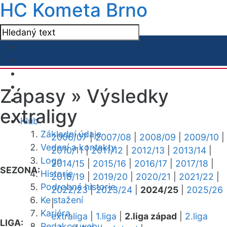
HC Kometa Brno
Zápasy »
Výsledky
extraligy
Klub
Základní údaje
2006/07
|
2007/08
|
2008/09
|
2009/10
|
Vedení a kontakty
2010/11
|
2011/12
|
2012/13
|
2013/14
|
Logo
2014/15
|
2015/16
|
2016/17
|
2017/18
|
SEZONA:
Historie
2018/19
|
2019/20
|
2020/21
|
2021/22
|
Podrobná historie
2022/23
|
2023/24
|
2024/25
|
2025/26
Ke stažení
|
Kariéra
extraliga
|
1.liga
|
2.liga západ
|
2.liga
LIGA:
Redakce webu