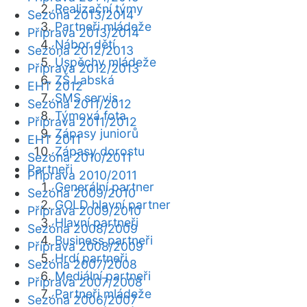
Realizační týmy
Sezóna 2013/2014
Partneři mládeže
Příprava 2013/2014
Nábor dětí
Sezóna 2012/2013
Úspěchy mládeže
Příprava 2012/2013
ZŠ Labská
EHT 2012
SMS servis
Sezóna 2011/2012
Týmová fota
Příprava 2011/2012
Zápasy juniorů
EHT 2011
Zápasy dorostu
Sezóna 2010/2011
Partneři
Příprava 2010/2011
Generální partner
Sezóna 2009/2010
GOLD hlavní partner
Příprava 2009/2010
Hlavní partneři
Sezóna 2008/2009
Business partneři
Příprava 2008/2009
Hrdí partneři
Sezóna 2007/2008
Mediální partneři
Příprava 2007/2008
Partneři mládeže
Sezóna 2006/2007