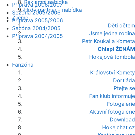
Reklamní nabídka
Příprava 2006/2007
Hrdý partner - nabídka
Sezóna 2005/2006
Žijeme
Příprava 2005/2006
Děti dětem
Sezóna 2004/2005
Jsme jedna rodina
Příprava 2004/2005
Petr Koukal a Kometa
Chlapi ŽENÁM
Hokejová tombola
Fanzóna
Království Komety
Dortiáda
Ptejte se
Fan klub informuje
Fotogalerie
Aktivní fotogalerie
Download
Hokejchat.cz