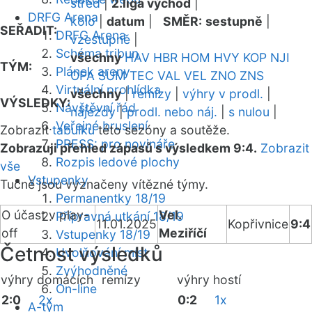
střed
|
2.liga východ
|
DRFG Arena
kolo
|
datum
|
SMĚR:
sestupně
|
SEŘADIT:
DRFG Arena
vzestupně
|
Schéma tribun
všechny
HAV
HBR
HOM
HVY
KOP
NJI
TÝM:
Plánek areny
OPA
SUM
TEC
VAL
VEL
ZNO
ZNS
Virtuální prohlídka
všechny
|
remízy
|
výhry v prodl.
|
VÝSLEDKY:
Návštěvní řád
nájezdy
|
prodl. nebo náj.
|
s nulou
|
Veřejné bruslení
Zobrazit
tabulku
této sezóny a soutěže.
PRESS: pro novináře
Zobrazuji přehled zápasů s výsledkem 9:4.
Zobrazit
Rozpis ledové plochy
vše
Vstupenky
Tučně jsou vyznačeny vítězné týmy.
Permanentky 18/19
O účast v play-
Vel.
Přípravná utkání 18/19
11.01.2025
Kopřivnice
9:4
off
Meziříčí
Vstupenky 18/19
Četnost výsledků
Uvolňování míst
Zvýhodněné
výhry domácích
remízy
výhry hostí
On-line
2:0
2x
0:2
1x
A-tým