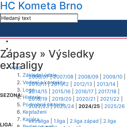
HC Kometa Brno
Zápasy »
Výsledky
extraligy
Klub
Základní údaje
2006/07
|
2007/08
|
2008/09
|
2009/10
|
Vedení a kontakty
2010/11
|
2011/12
|
2012/13
|
2013/14
|
Logo
2014/15
|
2015/16
|
2016/17
|
2017/18
|
SEZONA:
Historie
2018/19
|
2019/20
|
2020/21
|
2021/22
|
Podrobná historie
2022/23
|
2023/24
|
2024/25
|
2025/26
Ke stažení
|
Kariéra
extraliga
|
1.liga
|
2.liga západ
|
2.liga
LIGA:
Redakce webu