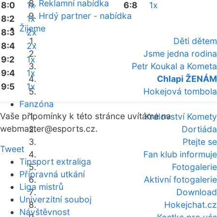
Reklamní nabídka
8:0
1x
6:8
1x
Hrdý partner - nabídka
8:2
1x
Žijeme
8:3
2x
Děti dětem
8:4
2x
Jsme jedna rodina
9:2
1x
Petr Koukal a Kometa
9:4
1x
Chlapi ŽENÁM
9:5
1x
Hokejová tombola
Fanzóna
Vaše připomínky k této stránce uvítáme na
Království Komety
webmaster
@esports.cz.
Dortiáda
Ptejte se
Tweet
Fan klub informuje
Tipsport extraliga
Fotogalerie
Přípravná utkání
Aktivní fotogalerie
Liga mistrů
Download
Univerzitní souboj
Hokejchat.cz
Návštěvnost