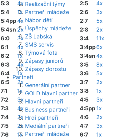
5:3
4x
2:5
4x
Realizační týmy
5:4
1x
Partneři mládeže
2:6
3x
Nábor dětí
5:4pp
4x
2:7
5x
Úspěchy mládeže
5:4sn
2x
2:8
2x
ZŠ Labská
6:0
3x
3:4
11x
SMS servis
6:1
4x
3:4pp
6x
Týmová fota
6:2
1x
3:4sn
4x
Zápasy juniorů
6:3
4x
3:5
8x
Zápasy dorostu
6:4
1x
3:6
5x
Partneři
6:5
2x
3:7
2x
Generální partner
7:1
1x
3:8
1x
GOLD hlavní partner
7:2
3x
4:5
3x
Hlavní partneři
7:3
4x
4:5pp
1x
Business partneři
7:4
2x
4:6
2x
Hrdí partneři
7:5
2x
Mediální partneři
4:7
3x
Partneři mládeže
7:6
1x
6:7
1x