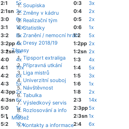
2:1
5x
0:3
3x
Soupiska
2:1sn
3x
0:4
2x
Změny v kádru
3:0
6x
0:5
2x
Realizační tým
3:1
10x
0:6
1x
Statistiky
3:2
8x
Zranění / nemocní hráči
1:2
5x
Dresy 2018/19
3:2pp
4x
1:2pp
2x
Zápasy
3:2sn
3x
1:2sn
2x
Tipsport extraliga
4:0
4x
1:3
4x
Přípravná utkání
4:1
10x
1:4
5x
Liga mistrů
4:2
8x
1:5
3x
Univerzitní souboj
4:3
5x
1:6
1x
Návštěvnost
4:3pp
2x
1:8
2x
Tabulka
4:3sn
6x
2:3
14x
Výsledkový servis
5:0
1x
2:3pp
5x
Rozlosování a info
5:1
6x
2:3sn
1x
Mládež
5:2
12x
2:4
6x
Kontakty a informace