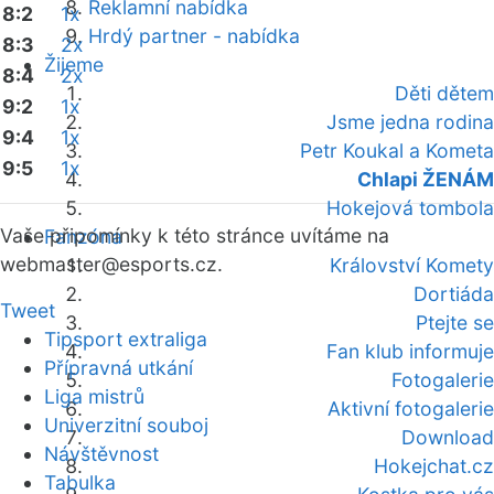
Reklamní nabídka
8:2
1x
Hrdý partner - nabídka
8:3
2x
Žijeme
8:4
2x
Děti dětem
9:2
1x
Jsme jedna rodina
9:4
1x
Petr Koukal a Kometa
9:5
1x
Chlapi ŽENÁM
Hokejová tombola
Vaše připomínky k této stránce uvítáme na
Fanzóna
webmaster
@esports.cz.
Království Komety
Dortiáda
Tweet
Ptejte se
Tipsport extraliga
Fan klub informuje
Přípravná utkání
Fotogalerie
Liga mistrů
Aktivní fotogalerie
Univerzitní souboj
Download
Návštěvnost
Hokejchat.cz
Tabulka