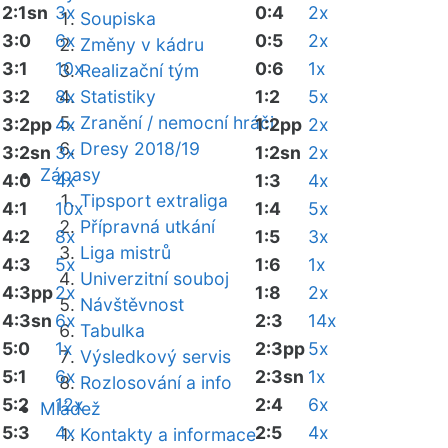
2:1sn
3x
0:4
2x
Soupiska
3:0
6x
0:5
2x
Změny v kádru
3:1
10x
0:6
1x
Realizační tým
3:2
8x
Statistiky
1:2
5x
Zranění / nemocní hráči
3:2pp
4x
1:2pp
2x
Dresy 2018/19
3:2sn
3x
1:2sn
2x
Zápasy
4:0
4x
1:3
4x
Tipsport extraliga
4:1
10x
1:4
5x
Přípravná utkání
4:2
8x
1:5
3x
Liga mistrů
4:3
5x
1:6
1x
Univerzitní souboj
4:3pp
2x
1:8
2x
Návštěvnost
4:3sn
6x
2:3
14x
Tabulka
5:0
1x
2:3pp
5x
Výsledkový servis
5:1
6x
2:3sn
1x
Rozlosování a info
5:2
12x
2:4
6x
Mládež
5:3
4x
2:5
4x
Kontakty a informace