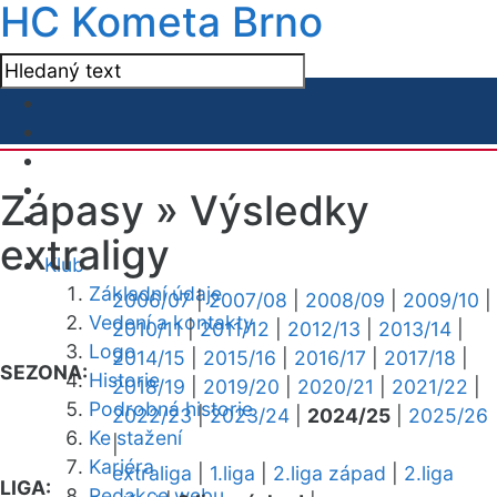
HC Kometa Brno
Zápasy »
Výsledky
extraligy
Klub
Základní údaje
2006/07
|
2007/08
|
2008/09
|
2009/10
|
Vedení a kontakty
2010/11
|
2011/12
|
2012/13
|
2013/14
|
Logo
2014/15
|
2015/16
|
2016/17
|
2017/18
|
SEZONA:
Historie
2018/19
|
2019/20
|
2020/21
|
2021/22
|
Podrobná historie
2022/23
|
2023/24
|
2024/25
|
2025/26
Ke stažení
|
Kariéra
extraliga
|
1.liga
|
2.liga západ
|
2.liga
LIGA:
Redakce webu