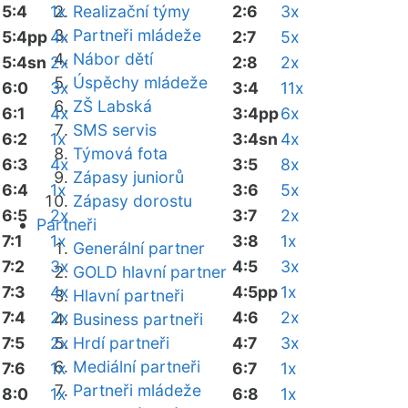
5:4
1x
Realizační týmy
2:6
3x
Partneři mládeže
5:4pp
4x
2:7
5x
Nábor dětí
5:4sn
2x
2:8
2x
Úspěchy mládeže
6:0
3x
3:4
11x
ZŠ Labská
6:1
4x
3:4pp
6x
SMS servis
6:2
1x
3:4sn
4x
Týmová fota
6:3
4x
3:5
8x
Zápasy juniorů
6:4
1x
3:6
5x
Zápasy dorostu
6:5
2x
3:7
2x
Partneři
7:1
1x
3:8
1x
Generální partner
7:2
3x
4:5
3x
GOLD hlavní partner
7:3
4x
4:5pp
1x
Hlavní partneři
7:4
2x
4:6
2x
Business partneři
7:5
2x
Hrdí partneři
4:7
3x
Mediální partneři
7:6
1x
6:7
1x
Partneři mládeže
8:0
1x
6:8
1x