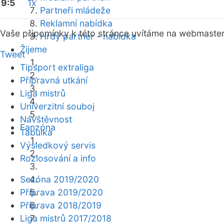
9:5
1x
Partneři mládeže
Reklamní nabídka
Vaše připomínky k této stránce uvítáme na webmaste
Hrdý partner - nabídka
Žijeme
Tweet
Tipsport extraliga
Přípravná utkání
Liga mistrů
Univerzitní souboj
Návštěvnost
Fanzóna
Tabulka
Výsledkový servis
Rozlosování a info
Sezóna 2019/2020
Příprava 2019/2020
Příprava 2018/2019
Liga mistrů 2017/2018