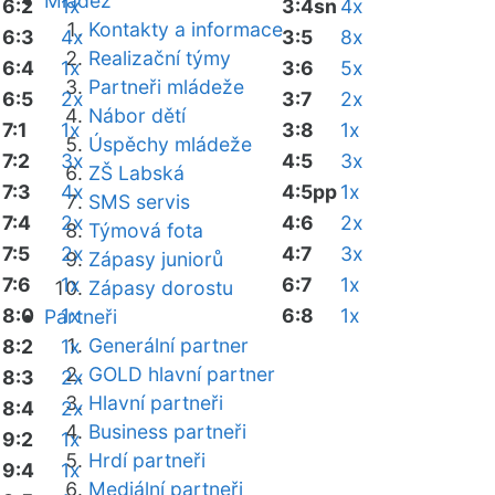
Mládež
6:2
1x
3:4sn
4x
Kontakty a informace
6:3
4x
3:5
8x
Realizační týmy
6:4
1x
3:6
5x
Partneři mládeže
6:5
2x
3:7
2x
Nábor dětí
7:1
1x
3:8
1x
Úspěchy mládeže
7:2
3x
4:5
3x
ZŠ Labská
7:3
4x
4:5pp
1x
SMS servis
7:4
2x
4:6
2x
Týmová fota
7:5
2x
4:7
3x
Zápasy juniorů
7:6
1x
6:7
1x
Zápasy dorostu
8:0
1x
6:8
1x
Partneři
Generální partner
8:2
1x
GOLD hlavní partner
8:3
2x
Hlavní partneři
8:4
2x
Business partneři
9:2
1x
Hrdí partneři
9:4
1x
Mediální partneři