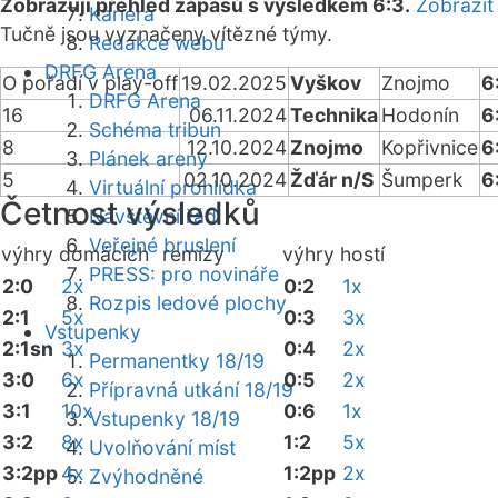
Zobrazuji přehled zápasů s výsledkem 6:3.
Zobrazit
Kariéra
Tučně jsou vyznačeny vítězné týmy.
Redakce webu
DRFG Arena
O pořadí v play-off
19.02.2025
Vyškov
Znojmo
6
DRFG Arena
16
06.11.2024
Technika
Hodonín
6
Schéma tribun
8
12.10.2024
Znojmo
Kopřivnice
6
Plánek areny
5
02.10.2024
Žďár n/S
Šumperk
6
Virtuální prohlídka
Četnost výsledků
Návštěvní řád
Veřejné bruslení
výhry domácích
remízy
výhry hostí
PRESS: pro novináře
2:0
2x
0:2
1x
Rozpis ledové plochy
2:1
5x
0:3
3x
Vstupenky
2:1sn
3x
0:4
2x
Permanentky 18/19
3:0
6x
0:5
2x
Přípravná utkání 18/19
3:1
10x
0:6
1x
Vstupenky 18/19
3:2
8x
1:2
5x
Uvolňování míst
3:2pp
4x
1:2pp
2x
Zvýhodněné