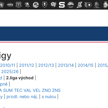
igy
2010/11
|
2011/12
|
2012/13
|
2013/14
|
2014/15
|
2015
|
2025/26
|
ed
|
2.liga východ
|
upně
|
A
SUM
TEC
VAL
VEL
ZNO
ZNS
dy
|
prodl. nebo náj.
|
s nulou
|