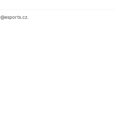
r
@esports.cz.