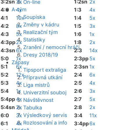
3:2sn
3x
1:2sn
2x
On-line
A-tým
4:0
4x
1:3
4x
Soupiska
4:1
10x
1:4
5x
Změny v kádru
4:2
8x
1:5
3x
Realizační tým
4:3
5x
1:6
1x
Statistiky
4:3pp
2x
1:8
2x
Zranění / nemocní hráči
4:3sn
6x
2:3
14x
Dresy 2018/19
5:0
1x
2:3pp
5x
Zápasy
5:1
6x
2:3sn
1x
Tipsport extraliga
5:2
12x
2:4
6x
Přípravná utkání
5:3
4x
2:5
4x
Liga mistrů
5:4
1x
2:6
3x
Univerzitní souboj
5:4pp
4x
2:7
5x
Návštěvnost
5:4sn
2x
2:8
2x
Tabulka
Výsledkový servis
6:0
3x
3:4
11x
Rozlosování a info
6:1
4x
3:4pp
6x