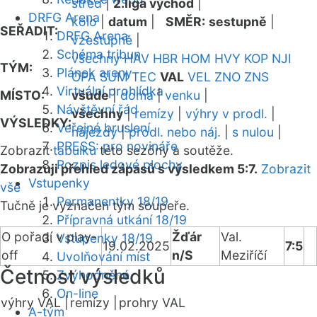
střed
|
2.liga východ
|
DRFG Arena
kolo
|
datum
|
SMĚR:
sestupně
|
SEŘADIT:
DRFG Arena
vzestupně
|
Schéma tribun
všechny
HAV
HBR
HOM
HVY
KOP
NJI
TÝM:
Plánek areny
OPA
SUM
TEC
VAL
VEL
ZNO
ZNS
Virtuální prohlídka
MÍSTO:
všude
|
doma
|
venku
|
Návštěvní řád
všechny
|
remízy
|
výhry v prodl.
|
VÝSLEDKY:
Veřejné bruslení
nájezdy
|
prodl. nebo náj.
|
s nulou
|
PRESS: pro novináře
Zobrazit
tabulku
této sezóny a soutěže.
Rozpis ledové plochy
Zobrazuji přehled zápasů s výsledkem 5:7.
Zobrazit
Vstupenky
vše
Permanentky 18/19
Tučně je vyznačen tým soupeře.
Přípravná utkání 18/19
O pořadí v play-
Žďár
Val.
Vstupenky 18/19
19.02.2025
7:5
off
n/S
Meziříčí
Uvolňování míst
Četnost výsledků
Zvýhodněné
On-line
výhry VAL |
remízy |
prohry VAL
A-tým