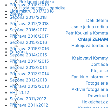
Reklamní nabídka
Příprava 2018/2019
Hrdý partner - nabídka
Liga mistrů 2017/2018
Žijeme
Sezóna 2017/2018
Děti dětem
Příprava 2017/2018
Jsme jedna rodina
Sezóna 2016/2017
Petr Koukal a Kometa
Příprava 2016/2017
Chlapi ŽENÁM
Sezóna 2015/2016
Hokejová tombola
Příprava 2015/2016
Fanzóna
Sezóna 2014/2015
Království Komety
Příprava 2014/2015
Dortiáda
Sezóna 2013/2014
Ptejte se
Příprava 2013/2014
Fan klub informuje
Sezóna 2012/2013
Fotogalerie
Příprava 2012/2013
Aktivní fotogalerie
EHT 2012
Download
Sezóna 2011/2012
Hokejchat.cz
Příprava 2011/2012