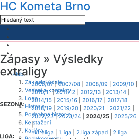
HC Kometa Brno
Zápasy »
Výsledky
extraligy
Klub
Základní údaje
2006/07
|
2007/08
|
2008/09
|
2009/10
|
Vedení a kontakty
2010/11
|
2011/12
|
2012/13
|
2013/14
|
Logo
2014/15
|
2015/16
|
2016/17
|
2017/18
|
SEZONA:
Historie
2018/19
|
2019/20
|
2020/21
|
2021/22
|
Podrobná historie
2022/23
|
2023/24
|
2024/25
|
2025/26
Ke stažení
|
Kariéra
extraliga
|
1.liga
|
2.liga západ
|
2.liga
LIGA:
Redakce webu