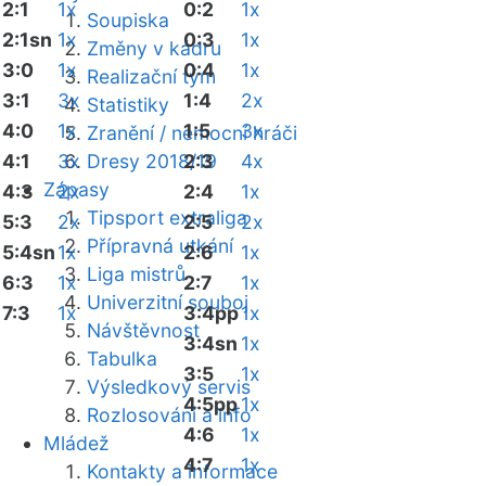
2:1
1x
0:2
1x
Soupiska
2:1sn
1x
0:3
1x
Změny v kádru
3:0
1x
0:4
1x
Realizační tým
3:1
3x
1:4
2x
Statistiky
4:0
1x
1:5
3x
Zranění / nemocní hráči
4:1
3x
Dresy 2018/19
2:3
4x
Zápasy
4:3
2x
2:4
1x
Tipsport extraliga
5:3
2x
2:5
2x
Přípravná utkání
5:4sn
1x
2:6
1x
Liga mistrů
6:3
1x
2:7
1x
Univerzitní souboj
7:3
1x
3:4pp
1x
Návštěvnost
3:4sn
1x
Tabulka
3:5
1x
Výsledkový servis
4:5pp
1x
Rozlosování a info
4:6
1x
Mládež
4:7
1x
Kontakty a informace