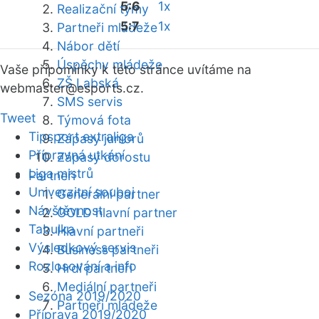
5:6
1x
Realizační týmy
5:7
1x
Partneři mládeže
Nábor dětí
Úspěchy mládeže
Vaše připomínky k této stránce uvítáme na
ZŠ Labská
webmaster
@esports.cz.
SMS servis
Tweet
Týmová fota
Tipsport extraliga
Zápasy juniorů
Přípravná utkání
Zápasy dorostu
Liga mistrů
Partneři
Univerzitní souboj
Generální partner
Návštěvnost
GOLD hlavní partner
Tabulka
Hlavní partneři
Výsledkový servis
Business partneři
Rozlosování a info
Hrdí partneři
Mediální partneři
Sezóna 2019/2020
Partneři mládeže
Příprava 2019/2020