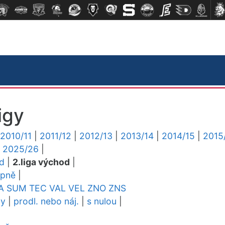
igy
2010/11
|
2011/12
|
2012/13
|
2013/14
|
2014/15
|
2015
|
2025/26
|
ed
|
2.liga východ
|
upně
|
A
SUM
TEC
VAL
VEL
ZNO
ZNS
dy
|
prodl. nebo náj.
|
s nulou
|