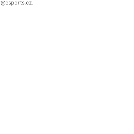
r
@esports.cz.