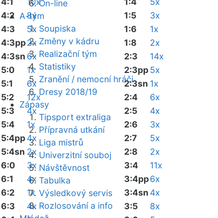
4:1
10x
1:4
5x
On-line
4:2
8x
1:5
3x
A-tým
Soupiska
4:3
5x
1:6
1x
Změny v kádru
4:3pp
2x
1:8
2x
Realizační tým
4:3sn
6x
2:3
14x
Statistiky
5:0
1x
2:3pp
5x
Zranění / nemocní hráči
5:1
6x
2:3sn
1x
Dresy 2018/19
5:2
12x
2:4
6x
Zápasy
5:3
4x
2:5
4x
Tipsport extraliga
5:4
1x
2:6
3x
Přípravná utkání
5:4pp
4x
2:7
5x
Liga mistrů
5:4sn
2x
2:8
2x
Univerzitní souboj
6:0
3x
3:4
11x
Návštěvnost
6:1
4x
3:4pp
6x
Tabulka
6:2
1x
3:4sn
4x
Výsledkový servis
Rozlosování a info
6:3
4x
3:5
8x