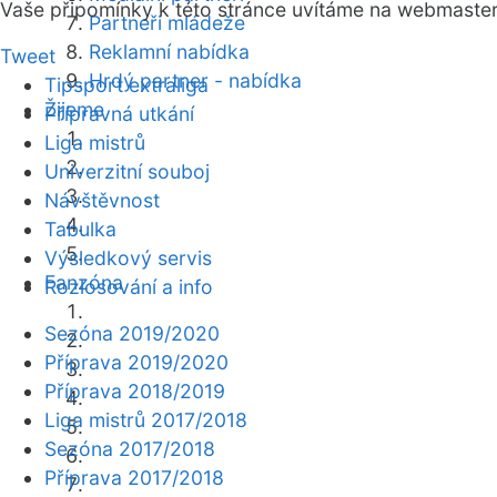
Vaše připomínky k této stránce uvítáme na webmaste
Partneři mládeže
Reklamní nabídka
Tweet
Hrdý partner - nabídka
Tipsport extraliga
Žijeme
Přípravná utkání
Liga mistrů
Univerzitní souboj
Návštěvnost
Tabulka
Výsledkový servis
Fanzóna
Rozlosování a info
Sezóna 2019/2020
Příprava 2019/2020
Příprava 2018/2019
Liga mistrů 2017/2018
Sezóna 2017/2018
Příprava 2017/2018