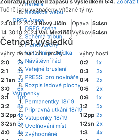
Zobrazuji přehled zápasů s výsledkem 5:4.
Zobrazit
Kariéra
Tučně jsou vyznačeny vítězné týmy.
Redakce webu
DRFG Arena
24
04.12.2024
Nový Jičín
Opava
5:4sn
DRFG Arena
14
30.10.2024
Val. Meziříčí
Vyškov
5:4sn
Schéma tribun
Četnost výsledků
Plánek areny
Virtuální prohlídka
výhry domácích
remízy
výhry hostí
Návštěvní řád
2:0
2x
0:2
1x
Veřejné bruslení
2:1
5x
0:3
3x
PRESS: pro novináře
2:1sn
3x
0:4
2x
Rozpis ledové plochy
3:0
6x
0:5
2x
Vstupenky
3:1
10x
0:6
1x
Permanentky 18/19
3:2
8x
1:2
5x
Přípravná utkání 18/19
3:2pp
4x
1:2pp
2x
Vstupenky 18/19
3:2sn
3x
1:2sn
2x
Uvolňování míst
4:0
4x
1:3
4x
Zvýhodněné