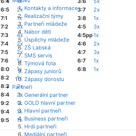
Mládež
6:4
1x
3:6
5x
Kontakty a informace
6:5
2x
3:7
2x
Realizační týmy
7:1
1x
3:8
1x
Partneři mládeže
7:2
3x
4:5
3x
Nábor dětí
7:3
4x
4:5pp
1x
Úspěchy mládeže
7:4
2x
4:6
2x
ZŠ Labská
7:5
2x
4:7
3x
SMS servis
7:6
1x
6:7
1x
Týmová fota
8:0
1x
6:8
1x
Zápasy juniorů
8:2
1x
Zápasy dorostu
8:3
2x
Partneři
8:4
2x
Generální partner
GOLD hlavní partner
9:2
1x
Hlavní partneři
9:4
1x
Business partneři
9:5
1x
Hrdí partneři
Mediální partneři