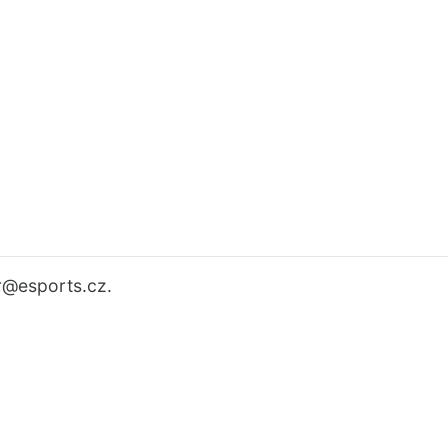
r
@esports.cz.