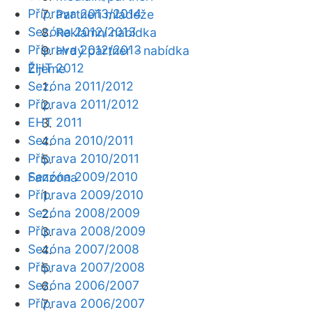
Příprava 2013/2014
Partneři mládeže
Sezóna 2012/2013
Reklamní nabídka
Příprava 2012/2013
Hrdý partner - nabídka
EHT 2012
Žijeme
Sezóna 2011/2012
Příprava 2011/2012
EHT 2011
Sezóna 2010/2011
Příprava 2010/2011
Sezóna 2009/2010
Fanzóna
Příprava 2009/2010
Sezóna 2008/2009
Příprava 2008/2009
Sezóna 2007/2008
Příprava 2007/2008
Sezóna 2006/2007
Příprava 2006/2007