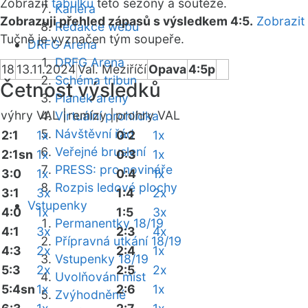
Zobrazit
tabulku
této sezóny a soutěže.
Kariéra
Zobrazuji přehled zápasů s výsledkem 4:5.
Zobrazit
Redakce webu
Tučně je vyznačen tým soupeře.
DRFG Arena
DRFG Arena
18
13.11.2024
Val. Meziříčí
Opava
4:5p
Schéma tribun
Četnost výsledků
Plánek areny
výhry VAL |
remízy |
prohry VAL
Virtuální prohlídka
Návštěvní řád
2:1
1x
0:2
1x
Veřejné bruslení
2:1sn
1x
0:3
1x
PRESS: pro novináře
3:0
1x
0:4
1x
Rozpis ledové plochy
3:1
3x
1:4
2x
Vstupenky
4:0
1x
1:5
3x
Permanentky 18/19
4:1
3x
2:3
4x
Přípravná utkání 18/19
4:3
2x
2:4
1x
Vstupenky 18/19
5:3
2x
2:5
2x
Uvolňování míst
5:4sn
1x
2:6
1x
Zvýhodněné