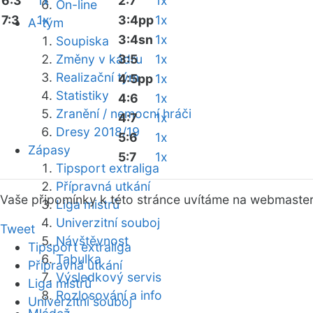
6:3
1x
2:7
1x
On-line
7:3
1x
3:4pp
1x
A-tým
3:4sn
1x
Soupiska
Změny v kádru
3:5
1x
Realizační tým
4:5pp
1x
Statistiky
4:6
1x
Zranění / nemocní hráči
4:7
1x
Dresy 2018/19
5:6
1x
Zápasy
5:7
1x
Tipsport extraliga
Přípravná utkání
Vaše připomínky k této stránce uvítáme na webmaste
Liga mistrů
Univerzitní souboj
Tweet
Návštěvnost
Tipsport extraliga
Tabulka
Přípravná utkání
Výsledkový servis
Liga mistrů
Rozlosování a info
Univerzitní souboj