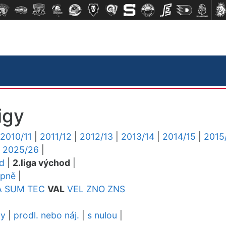
igy
2010/11
|
2011/12
|
2012/13
|
2013/14
|
2014/15
|
2015
|
2025/26
|
ed
|
2.liga východ
|
upně
|
A
SUM
TEC
VAL
VEL
ZNO
ZNS
dy
|
prodl. nebo náj.
|
s nulou
|