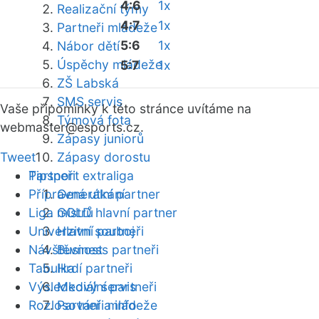
4:6
1x
Realizační týmy
4:7
1x
Partneři mládeže
5:6
1x
Nábor dětí
Úspěchy mládeže
5:7
1x
ZŠ Labská
SMS servis
Vaše připomínky k této stránce uvítáme na
Týmová fota
webmaster
@esports.cz.
Zápasy juniorů
Tweet
Zápasy dorostu
Partneři
Tipsport extraliga
Přípravná utkání
Generální partner
Liga mistrů
GOLD hlavní partner
Univerzitní souboj
Hlavní partneři
Návštěvnost
Business partneři
Tabulka
Hrdí partneři
Výsledkový servis
Mediální partneři
Rozlosování a info
Partneři mládeže