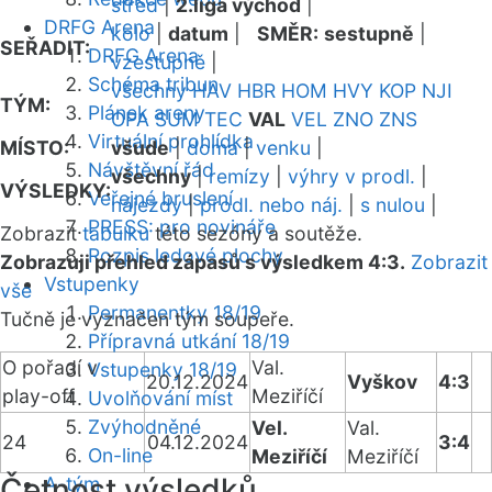
střed
|
2.liga východ
|
DRFG Arena
kolo
|
datum
|
SMĚR:
sestupně
|
SEŘADIT:
DRFG Arena
vzestupně
|
Schéma tribun
všechny
HAV
HBR
HOM
HVY
KOP
NJI
TÝM:
Plánek areny
OPA
SUM
TEC
VAL
VEL
ZNO
ZNS
Virtuální prohlídka
MÍSTO:
všude
|
doma
|
venku
|
Návštěvní řád
všechny
|
remízy
|
výhry v prodl.
|
VÝSLEDKY:
Veřejné bruslení
nájezdy
|
prodl. nebo náj.
|
s nulou
|
PRESS: pro novináře
Zobrazit
tabulku
této sezóny a soutěže.
Rozpis ledové plochy
Zobrazuji přehled zápasů s výsledkem 4:3.
Zobrazit
Vstupenky
vše
Permanentky 18/19
Tučně je vyznačen tým soupeře.
Přípravná utkání 18/19
O pořadí v
Val.
Vstupenky 18/19
20.12.2024
Vyškov
4:3
play-off
Meziříčí
Uvolňování míst
Zvýhodněné
Vel.
Val.
24
04.12.2024
3:4
On-line
Meziříčí
Meziříčí
Četnost výsledků
A-tým