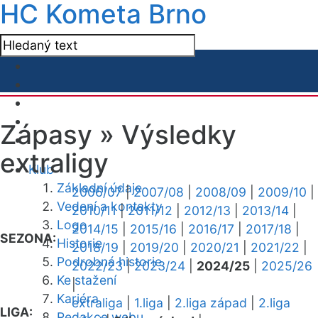
HC Kometa Brno
Zápasy »
Výsledky
extraligy
Klub
Základní údaje
2006/07
|
2007/08
|
2008/09
|
2009/10
|
Vedení a kontakty
2010/11
|
2011/12
|
2012/13
|
2013/14
|
Logo
2014/15
|
2015/16
|
2016/17
|
2017/18
|
SEZONA:
Historie
2018/19
|
2019/20
|
2020/21
|
2021/22
|
Podrobná historie
2022/23
|
2023/24
|
2024/25
|
2025/26
Ke stažení
|
Kariéra
extraliga
|
1.liga
|
2.liga západ
|
2.liga
LIGA:
Redakce webu