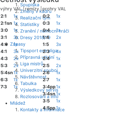
Soupiska
výhry VAL |
remízy |
prohry VAL
Změny v kádru
2:1
1x
0:2
1x
Realizační tým
2:1sn
1x
0:3
1x
Statistiky
3:0
1x
0:4
1x
Zranění / nemocní hráči
3:1
3x
1:4
2x
Dresy 2018/19
Zápasy
4:0
1x
1:5
3x
Tipsport extraliga
4:1
3x
2:3
4x
Přípravná utkání
4:3
2x
2:4
1x
Liga mistrů
5:3
2x
2:5
2x
Univerzitní souboj
5:4sn
1x
2:6
1x
Návštěvnost
6:3
1x
2:7
1x
Tabulka
7:3
1x
3:4pp
1x
Výsledkový servis
3:4sn
1x
Rozlosování a info
3:5
1x
Mládež
4:5pp
1x
Kontakty a informace