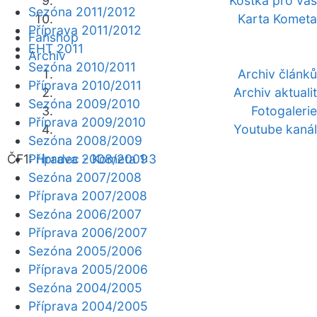
Kostka pro vás
Sezóna 2011/2012
Karta Kometa
Příprava 2011/2012
Fanshop
EHT 2011
Archiv
Sezóna 2010/2011
Archiv článků
Příprava 2010/2011
Archiv aktualit
Sezóna 2009/2010
Fotogalerie
Příprava 2009/2010
Youtube kanál
Sezóna 2008/2009
ČF1:
Příprava 2008/2009
Hradec - Kometa 1:3
Sezóna 2007/2008
Příprava 2007/2008
Sezóna 2006/2007
Příprava 2006/2007
Sezóna 2005/2006
Příprava 2005/2006
Sezóna 2004/2005
Příprava 2004/2005