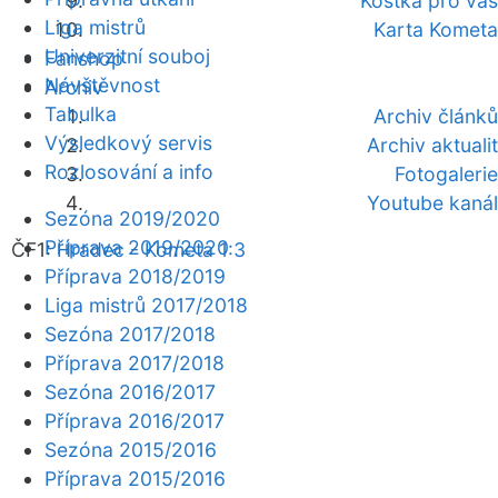
Kostka pro vás
Liga mistrů
Karta Kometa
Univerzitní souboj
Fanshop
Návštěvnost
Archiv
Tabulka
Archiv článků
Výsledkový servis
Archiv aktualit
Rozlosování a info
Fotogalerie
Youtube kanál
Sezóna 2019/2020
Příprava 2019/2020
ČF1:
Hradec - Kometa 1:3
Příprava 2018/2019
Liga mistrů 2017/2018
Sezóna 2017/2018
Příprava 2017/2018
Sezóna 2016/2017
Příprava 2016/2017
Sezóna 2015/2016
Příprava 2015/2016