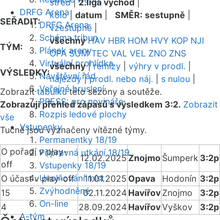
střed
|
2.liga východ
|
DRFG Arena
kolo
|
datum
|
SMĚR:
sestupně
|
SEŘADIT:
DRFG Arena
vzestupně
|
Schéma tribun
všechny
HAV
HBR
HOM
HVY
KOP
NJI
TÝM:
Plánek areny
OPA
SUM
TEC
VAL
VEL
ZNO
ZNS
Virtuální prohlídka
všechny
|
remízy
|
výhry v prodl.
|
VÝSLEDKY:
Návštěvní řád
nájezdy
|
prodl. nebo náj.
|
s nulou
|
Veřejné bruslení
Zobrazit
tabulku
této sezóny a soutěže.
PRESS: pro novináře
Zobrazuji přehled zápasů s výsledkem 3:2.
Zobrazit
Rozpis ledové plochy
vše
Vstupenky
Tučně jsou vyznačeny vítězné týmy.
Permanentky 18/19
O pořadí v play-
Přípravná utkání 18/19
12.02.2025
Znojmo
Šumperk
3:2p
off
Vstupenky 18/19
Uvolňování míst
O účast v play-off
11.01.2025
Opava
Hodonín
3:2p
Zvýhodněné
15
02.11.2024
Havířov
Znojmo
3:2p
On-line
4
28.09.2024
Havířov
Vyškov
3:2p
A-tým