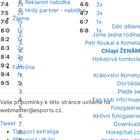
Reklamní nabídka
7:4
2x
4:6
2x
Hrdý partner - nabídka
7:5
2x
4:7
3x
Žijeme
7:6
1x
6:7
1x
Děti dětem
8:0
1x
6:8
1x
Jsme jedna rodina
8:2
1x
Petr Koukal a Kometa
8:3
2x
Chlapi ŽENÁM
8:4
2x
Hokejová tombola
9:2
1x
Fanzóna
9:4
1x
Království Komety
9:5
1x
Dortiáda
Ptejte se
Fan klub informuje
Vaše připomínky k této stránce uvítáme na
Fotogalerie
webmaster
@esports.cz.
Aktivní fotogalerie
Tweet
Download
Tipsport extraliga
Hokejchat.cz
Přípravná utkání