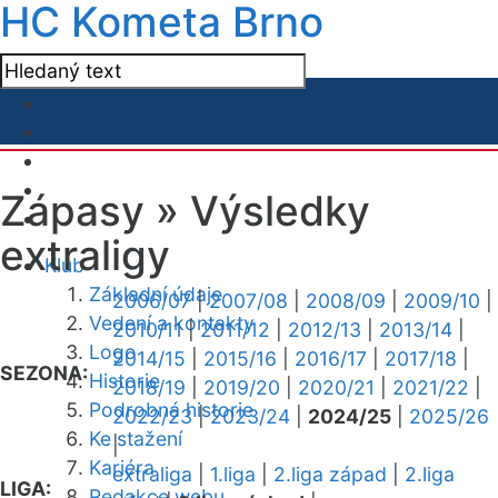
HC Kometa Brno
Zápasy »
Výsledky
extraligy
Klub
Základní údaje
2006/07
|
2007/08
|
2008/09
|
2009/10
|
Vedení a kontakty
2010/11
|
2011/12
|
2012/13
|
2013/14
|
Logo
2014/15
|
2015/16
|
2016/17
|
2017/18
|
SEZONA:
Historie
2018/19
|
2019/20
|
2020/21
|
2021/22
|
Podrobná historie
2022/23
|
2023/24
|
2024/25
|
2025/26
Ke stažení
|
Kariéra
extraliga
|
1.liga
|
2.liga západ
|
2.liga
LIGA:
Redakce webu