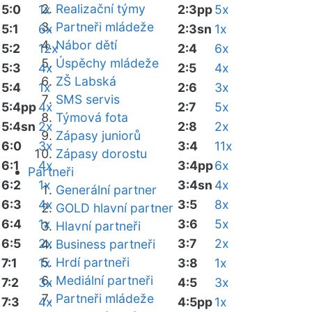
Realizační týmy
5:0
1x
2:3pp
5x
Partneři mládeže
5:1
6x
2:3sn
1x
Nábor dětí
5:2
12x
2:4
6x
Úspěchy mládeže
5:3
4x
2:5
4x
ZŠ Labská
5:4
1x
2:6
3x
SMS servis
5:4pp
4x
2:7
5x
Týmová fota
5:4sn
2x
2:8
2x
Zápasy juniorů
6:0
3x
3:4
11x
Zápasy dorostu
6:1
4x
3:4pp
6x
Partneři
6:2
1x
3:4sn
4x
Generální partner
6:3
4x
3:5
8x
GOLD hlavní partner
6:4
1x
3:6
5x
Hlavní partneři
6:5
2x
3:7
2x
Business partneři
Hrdí partneři
7:1
1x
3:8
1x
Mediální partneři
7:2
3x
4:5
3x
Partneři mládeže
7:3
4x
4:5pp
1x