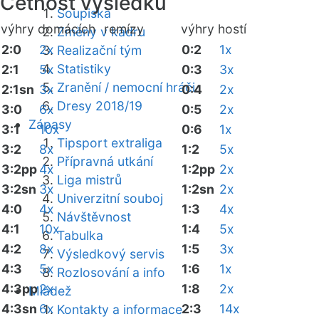
Četnost výsledků
Soupiska
výhry domácích
remízy
výhry hostí
Změny v kádru
2:0
2x
0:2
1x
Realizační tým
Statistiky
2:1
5x
0:3
3x
Zranění / nemocní hráči
2:1sn
3x
0:4
2x
Dresy 2018/19
3:0
6x
0:5
2x
Zápasy
3:1
10x
0:6
1x
Tipsport extraliga
3:2
8x
1:2
5x
Přípravná utkání
3:2pp
4x
1:2pp
2x
Liga mistrů
3:2sn
3x
1:2sn
2x
Univerzitní souboj
4:0
4x
1:3
4x
Návštěvnost
4:1
10x
1:4
5x
Tabulka
4:2
8x
1:5
3x
Výsledkový servis
4:3
5x
1:6
1x
Rozlosování a info
4:3pp
2x
1:8
2x
Mládež
4:3sn
6x
2:3
14x
Kontakty a informace