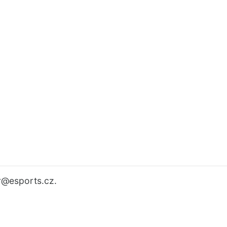
r
@esports.cz.