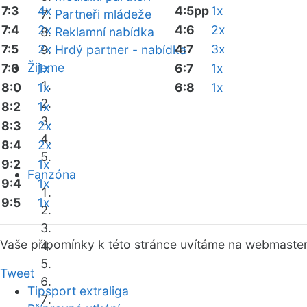
7:3
4x
4:5pp
1x
Partneři mládeže
7:4
2x
4:6
2x
Reklamní nabídka
7:5
2x
4:7
3x
Hrdý partner - nabídka
Žijeme
7:6
1x
6:7
1x
8:0
1x
6:8
1x
8:2
1x
8:3
2x
8:4
2x
9:2
1x
Fanzóna
9:4
1x
9:5
1x
Vaše připomínky k této stránce uvítáme na webmaste
Tweet
Tipsport extraliga