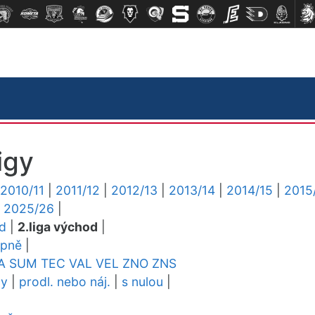
igy
2010/11
|
2011/12
|
2012/13
|
2013/14
|
2014/15
|
2015
|
2025/26
|
ed
|
2.liga východ
|
upně
|
A
SUM
TEC
VAL
VEL
ZNO
ZNS
dy
|
prodl. nebo náj.
|
s nulou
|