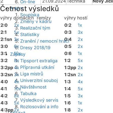
2
21.09.2024
Technika
Nový Jičí
On-line
Četnost výsledků
A-tým
Soupiska
výhry domácích
remízy
výhry hostí
Změny v kádru
2:0
2x
0:2
1x
Realizační tým
2:1
5x
0:3
3x
Statistiky
2:1sn
3x
0:4
2x
Zranění / nemocní hráči
3:0
6x
0:5
2x
Dresy 2018/19
3:1
10x
0:6
1x
Zápasy
3:2
8x
1:2
5x
Tipsport extraliga
Přípravná utkání
3:2pp
4x
1:2pp
2x
Liga mistrů
3:2sn
3x
1:2sn
2x
Univerzitní souboj
4:0
4x
1:3
4x
Návštěvnost
4:1
10x
1:4
5x
Tabulka
4:2
8x
1:5
3x
Výsledkový servis
4:3
5x
1:6
1x
Rozlosování a info
4:3pp
2x
1:8
2x