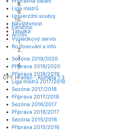
Přípravná utkání
Liga mistrů
Univerzitní souboj
Návštěvnost
Fanshop
Tabulka
Archiv
Výsledkový servis
Rozlosování a info
Sezóna 2019/2020
Příprava 2019/2020
Příprava 2018/2019
ČF1:
Hradec - Kometa 1:3
Liga mistrů 2017/2018
Sezóna 2017/2018
Příprava 2017/2018
Sezóna 2016/2017
Příprava 2016/2017
Sezóna 2015/2016
Příprava 2015/2016