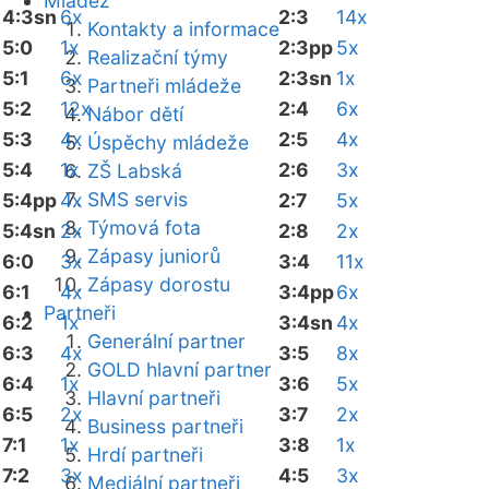
Mládež
4:3sn
6x
2:3
14x
Kontakty a informace
5:0
1x
2:3pp
5x
Realizační týmy
5:1
6x
2:3sn
1x
Partneři mládeže
5:2
12x
2:4
6x
Nábor dětí
5:3
4x
2:5
4x
Úspěchy mládeže
5:4
1x
2:6
3x
ZŠ Labská
SMS servis
5:4pp
4x
2:7
5x
Týmová fota
5:4sn
2x
2:8
2x
Zápasy juniorů
6:0
3x
3:4
11x
Zápasy dorostu
6:1
4x
3:4pp
6x
Partneři
6:2
1x
3:4sn
4x
Generální partner
6:3
4x
3:5
8x
GOLD hlavní partner
6:4
1x
3:6
5x
Hlavní partneři
6:5
2x
3:7
2x
Business partneři
7:1
1x
3:8
1x
Hrdí partneři
7:2
3x
4:5
3x
Mediální partneři