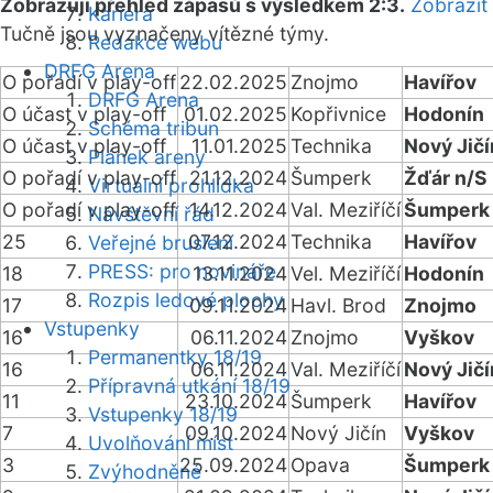
Zobrazuji přehled zápasů s výsledkem 2:3.
Zobrazit
Kariéra
Tučně jsou vyznačeny vítězné týmy.
Redakce webu
DRFG Arena
O pořadí v play-off
22.02.2025
Znojmo
Havířov
DRFG Arena
O účast v play-off
01.02.2025
Kopřivnice
Hodonín
Schéma tribun
O účast v play-off
11.01.2025
Technika
Nový Jičí
Plánek areny
O pořadí v play-off
21.12.2024
Šumperk
Žďár n/S
Virtuální prohlídka
O pořadí v play-off
14.12.2024
Val. Meziříčí
Šumperk
Návštěvní řád
25
07.12.2024
Technika
Havířov
Veřejné bruslení
PRESS: pro novináře
18
13.11.2024
Vel. Meziříčí
Hodonín
Rozpis ledové plochy
17
09.11.2024
Havl. Brod
Znojmo
Vstupenky
16
06.11.2024
Znojmo
Vyškov
Permanentky 18/19
16
06.11.2024
Val. Meziříčí
Nový Jičí
Přípravná utkání 18/19
11
23.10.2024
Šumperk
Havířov
Vstupenky 18/19
7
09.10.2024
Nový Jičín
Vyškov
Uvolňování míst
3
25.09.2024
Opava
Šumperk
Zvýhodněné