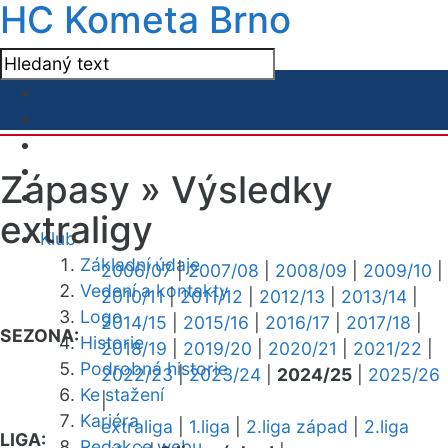
HC Kometa Brno
Zápasy »
Výsledky
extraligy
Klub
Základní údaje
2006/07
|
2007/08
|
2008/09
|
2009/10
|
Vedení a kontakty
2010/11
|
2011/12
|
2012/13
|
2013/14
|
Logo
2014/15
|
2015/16
|
2016/17
|
2017/18
|
SEZONA:
Historie
2018/19
|
2019/20
|
2020/21
|
2021/22
|
Podrobná historie
2022/23
|
2023/24
|
2024/25
|
2025/26
Ke stažení
|
Kariéra
extraliga
|
1.liga
|
2.liga západ
|
2.liga
LIGA:
Redakce webu