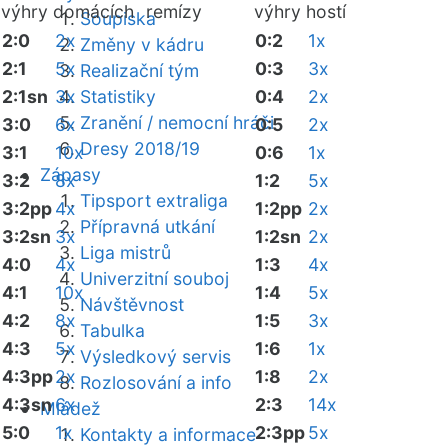
výhry domácích
remízy
výhry hostí
Soupiska
2:0
2x
0:2
1x
Změny v kádru
2:1
5x
0:3
3x
Realizační tým
2:1sn
3x
Statistiky
0:4
2x
Zranění / nemocní hráči
3:0
6x
0:5
2x
Dresy 2018/19
3:1
10x
0:6
1x
Zápasy
3:2
8x
1:2
5x
Tipsport extraliga
3:2pp
4x
1:2pp
2x
Přípravná utkání
3:2sn
3x
1:2sn
2x
Liga mistrů
4:0
4x
1:3
4x
Univerzitní souboj
4:1
10x
1:4
5x
Návštěvnost
4:2
8x
1:5
3x
Tabulka
4:3
5x
1:6
1x
Výsledkový servis
4:3pp
2x
1:8
2x
Rozlosování a info
4:3sn
6x
2:3
14x
Mládež
5:0
1x
2:3pp
5x
Kontakty a informace