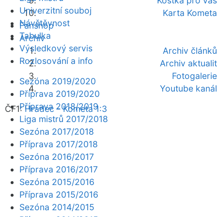
Kostka pro vás
Univerzitní souboj
Karta Kometa
Návštěvnost
Fanshop
Tabulka
Archiv
Výsledkový servis
Archiv článků
Rozlosování a info
Archiv aktualit
Fotogalerie
Sezóna 2019/2020
Youtube kanál
Příprava 2019/2020
Příprava 2018/2019
ČF1:
Hradec - Kometa 1:3
Liga mistrů 2017/2018
Sezóna 2017/2018
Příprava 2017/2018
Sezóna 2016/2017
Příprava 2016/2017
Sezóna 2015/2016
Příprava 2015/2016
Sezóna 2014/2015