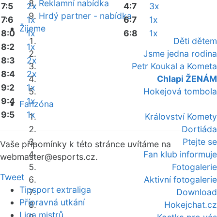
Reklamní nabídka
7:5
2x
4:7
3x
Hrdý partner - nabídka
7:6
1x
6:7
1x
Žijeme
8:0
1x
6:8
1x
Děti dětem
8:2
1x
Jsme jedna rodina
8:3
2x
Petr Koukal a Kometa
8:4
2x
Chlapi ŽENÁM
9:2
1x
Hokejová tombola
9:4
1x
Fanzóna
9:5
1x
Království Komety
Dortiáda
Ptejte se
Vaše připomínky k této stránce uvítáme na
Fan klub informuje
webmaster
@esports.cz.
Fotogalerie
Tweet
Aktivní fotogalerie
Tipsport extraliga
Download
Přípravná utkání
Hokejchat.cz
Liga mistrů