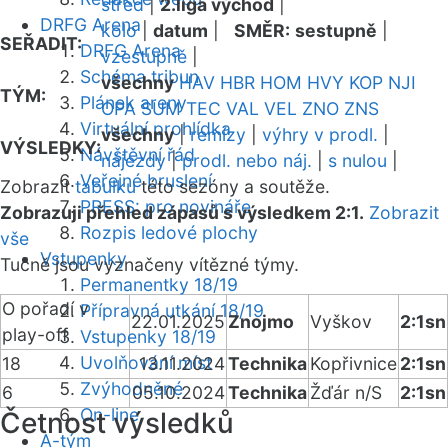
střed
|
2.liga východ
|
DRFG Arena
kolo
|
datum
|
SMĚR:
sestupně
|
SEŘADIT:
DRFG Arena
vzestupně
|
Schéma tribun
všechny
HAV
HBR
HOM
HVY
KOP
NJI
TÝM:
Plánek areny
OPA
SUM
TEC
VAL
VEL
ZNO
ZNS
Virtuální prohlídka
všechny
|
remízy
|
výhry v prodl.
|
VÝSLEDKY:
Návštěvní řád
nájezdy
|
prodl. nebo náj.
|
s nulou
|
Veřejné bruslení
Zobrazit
tabulku
této sezóny a soutěže.
PRESS: pro novináře
Zobrazuji přehled zápasů s výsledkem 2:1.
Zobrazit
Rozpis ledové plochy
vše
Vstupenky
Tučně jsou vyznačeny vítězné týmy.
Permanentky 18/19
O pořadí v
Přípravná utkání 18/19
22.01.2025
Znojmo
Vyškov
2:1sn
play-off
Vstupenky 18/19
Uvolňování míst
18
13.11.2024
Technika
Kopřivnice
2:1sn
Zvýhodněné
6
05.10.2024
Technika
Žďár n/S
2:1sn
On-line
Četnost výsledků
A-tým