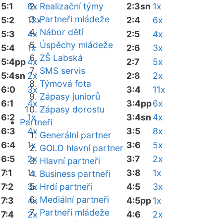
5:1
6x
Realizační týmy
2:3sn
1x
Partneři mládeže
5:2
12x
2:4
6x
Nábor dětí
5:3
4x
2:5
4x
Úspěchy mládeže
5:4
1x
2:6
3x
ZŠ Labská
5:4pp
4x
2:7
5x
SMS servis
5:4sn
2x
2:8
2x
Týmová fota
6:0
3x
3:4
11x
Zápasy juniorů
6:1
4x
3:4pp
6x
Zápasy dorostu
6:2
1x
3:4sn
4x
Partneři
6:3
4x
3:5
8x
Generální partner
6:4
1x
3:6
5x
GOLD hlavní partner
6:5
2x
3:7
2x
Hlavní partneři
7:1
1x
3:8
1x
Business partneři
7:2
3x
Hrdí partneři
4:5
3x
Mediální partneři
7:3
4x
4:5pp
1x
Partneři mládeže
7:4
2x
4:6
2x