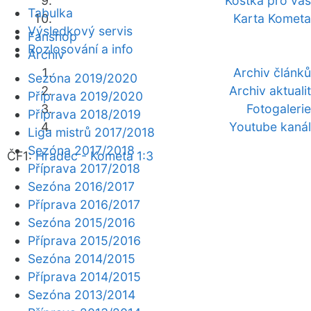
Kostka pro vás
Tabulka
Karta Kometa
Výsledkový servis
Fanshop
Rozlosování a info
Archiv
Archiv článků
Sezóna 2019/2020
Archiv aktualit
Příprava 2019/2020
Fotogalerie
Příprava 2018/2019
Youtube kanál
Liga mistrů 2017/2018
Sezóna 2017/2018
ČF1:
Hradec - Kometa 1:3
Příprava 2017/2018
Sezóna 2016/2017
Příprava 2016/2017
Sezóna 2015/2016
Příprava 2015/2016
Sezóna 2014/2015
Příprava 2014/2015
Sezóna 2013/2014