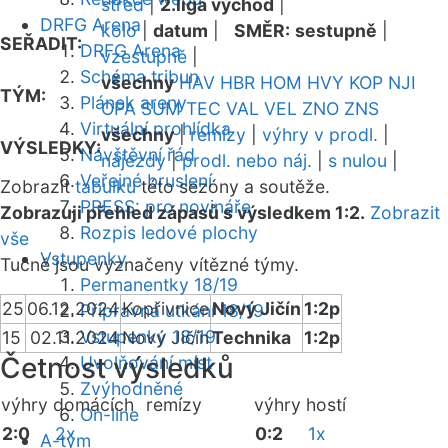
střed
|
2.liga východ
|
DRFG Arena
kolo
|
datum
|
SMĚR:
sestupně
|
SEŘADIT:
DRFG Arena
vzestupně
|
Schéma tribun
všechny
HAV
HBR
HOM
HVY
KOP
NJI
TÝM:
Plánek areny
OPA
SUM
TEC
VAL
VEL
ZNO
ZNS
Virtuální prohlídka
všechny
|
remízy
|
výhry v prodl.
|
VÝSLEDKY:
Návštěvní řád
nájezdy
|
prodl. nebo náj.
|
s nulou
|
Veřejné bruslení
Zobrazit
tabulku
této sezóny a soutěže.
PRESS: pro novináře
Zobrazuji přehled zápasů s výsledkem 1:2.
Zobrazit
Rozpis ledové plochy
vše
Vstupenky
Tučně jsou vyznačeny vítězné týmy.
Permanentky 18/19
25
06.12.2024
Kopřivnice
Nový Jičín
1:2p
Přípravná utkání 18/19
Vstupenky 18/19
15
02.11.2024
Nový Jičín
Technika
1:2p
Četnost výsledků
Uvolňování míst
Zvýhodněné
výhry domácích
remízy
výhry hostí
On-line
2:0
2x
0:2
1x
A-tým