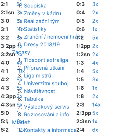
2:1
5x
0:3
3x
Soupiska
2:1sn
3x
0:4
2x
Změny v kádru
3:0
6x
0:5
2x
Realizační tým
Statistiky
3:1
10x
0:6
1x
Zranění / nemocní hráči
3:2
8x
1:2
5x
Dresy 2018/19
3:2pp
4x
1:2pp
2x
Zápasy
3:2sn
3x
1:2sn
2x
Tipsport extraliga
4:0
4x
1:3
4x
Přípravná utkání
4:1
10x
1:4
5x
Liga mistrů
4:2
8x
1:5
3x
Univerzitní souboj
4:3
5x
1:6
1x
Návštěvnost
4:3pp
2x
1:8
2x
Tabulka
4:3sn
6x
2:3
14x
Výsledkový servis
5:0
1x
2:3pp
5x
Rozlosování a info
5:1
6x
2:3sn
1x
Mládež
5:2
12x
2:4
6x
Kontakty a informace