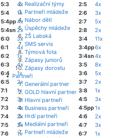
Realizační týmy
5:3
4x
2:5
4x
Partneři mládeže
5:4
1x
2:6
3x
Nábor dětí
5:4pp
4x
2:7
5x
Úspěchy mládeže
5:4sn
2x
2:8
2x
ZŠ Labská
6:0
3x
3:4
11x
SMS servis
6:1
4x
3:4pp
6x
Týmová fota
6:2
1x
3:4sn
4x
Zápasy juniorů
6:3
4x
3:5
8x
Zápasy dorostu
6:4
1x
3:6
5x
Partneři
6:5
2x
3:7
2x
Generální partner
7:1
1x
3:8
1x
GOLD hlavní partner
7:2
3x
4:5
3x
Hlavní partneři
7:3
4x
4:5pp
1x
Business partneři
Hrdí partneři
7:4
2x
4:6
2x
Mediální partneři
7:5
2x
4:7
3x
Partneři mládeže
7:6
1x
6:7
1x