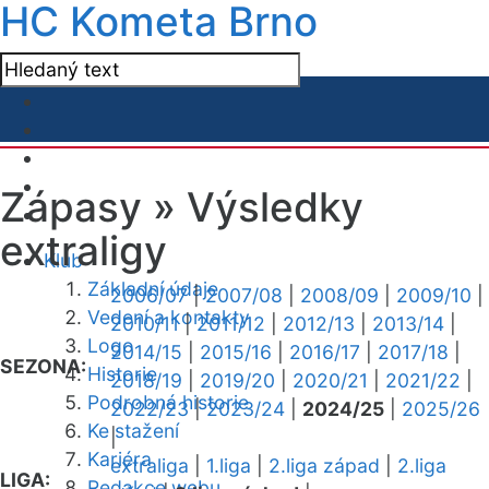
HC Kometa Brno
Zápasy »
Výsledky
extraligy
Klub
Základní údaje
2006/07
|
2007/08
|
2008/09
|
2009/10
|
Vedení a kontakty
2010/11
|
2011/12
|
2012/13
|
2013/14
|
Logo
2014/15
|
2015/16
|
2016/17
|
2017/18
|
SEZONA:
Historie
2018/19
|
2019/20
|
2020/21
|
2021/22
|
Podrobná historie
2022/23
|
2023/24
|
2024/25
|
2025/26
Ke stažení
|
Kariéra
extraliga
|
1.liga
|
2.liga západ
|
2.liga
LIGA:
Redakce webu