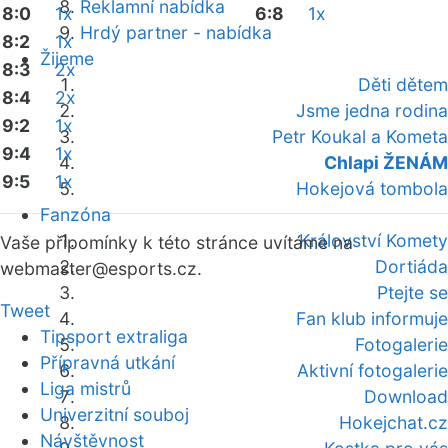
Reklamní nabídka
8:0
1x
6:8
1x
Hrdý partner - nabídka
8:2
1x
Žijeme
8:3
2x
Děti dětem
8:4
2x
Jsme jedna rodina
9:2
1x
Petr Koukal a Kometa
9:4
1x
Chlapi ŽENÁM
9:5
1x
Hokejová tombola
Fanzóna
Království Komety
Vaše připomínky k této stránce uvítáme na
Dortiáda
webmaster
@esports.cz.
Ptejte se
Tweet
Fan klub informuje
Tipsport extraliga
Fotogalerie
Přípravná utkání
Aktivní fotogalerie
Liga mistrů
Download
Univerzitní souboj
Hokejchat.cz
Návštěvnost