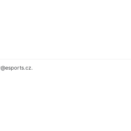
r
@esports.cz.