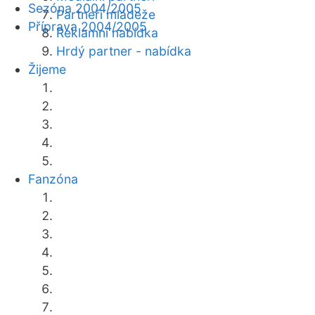
Sezóna 2004/2005
Partneři mládeže
Příprava 2004/2005
Reklamní nabídka
Hrdý partner - nabídka
Žijeme
Fanzóna