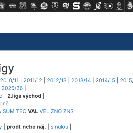
igy
2010/11
|
2011/12
|
2012/13
|
2013/14
|
2014/15
|
2015
|
2025/26
|
ed
|
2.liga východ
|
upně
|
A
SUM
TEC
VAL
VEL
ZNO
ZNS
y
|
prodl. nebo náj.
|
s nulou
|