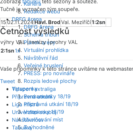
Zobrazit
tabulku
této sezóny a soutěže.
Kariéra
Tučně je vyznačen tým soupeře.
Redakce webu
DRFG Arena
15
02.11.2024
Havl. Brod
Val. Meziříčí
1:2sn
DRFG Arena
Četnost výsledků
Schéma tribun
výhry VAL |
remízy |
prohry VAL
Plánek areny
Virtuální prohlídka
2:1sn
1x
Návštěvní řád
Veřejné bruslení
Vaše připomínky k této stránce uvítáme na webmaste
PRESS: pro novináře
Rozpis ledové plochy
Tweet
Vstupenky
Tipsport extraliga
Permanentky 18/19
Přípravná utkání
Přípravná utkání 18/19
Liga mistrů
Vstupenky 18/19
Univerzitní souboj
Uvolňování míst
Návštěvnost
Zvýhodněné
Tabulka