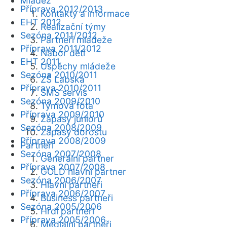
Mládež
Příprava 2012/2013
Kontakty a informace
EHT 2012
Realizační týmy
Sezóna 2011/2012
Partneři mládeže
Příprava 2011/2012
Nábor dětí
EHT 2011
Úspěchy mládeže
Sezóna 2010/2011
ZŠ Labská
Příprava 2010/2011
SMS servis
Sezóna 2009/2010
Týmová fota
Příprava 2009/2010
Zápasy juniorů
Sezóna 2008/2009
Zápasy dorostu
Příprava 2008/2009
Partneři
Sezóna 2007/2008
Generální partner
Příprava 2007/2008
GOLD hlavní partner
Sezóna 2006/2007
Hlavní partneři
Příprava 2006/2007
Business partneři
Sezóna 2005/2006
Hrdí partneři
Příprava 2005/2006
Mediální partneři