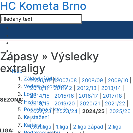
HC Kometa Brno
Zápasy »
Výsledky
extraligy
Klub
Základní údaje
2006/07
|
2007/08
|
2008/09
|
2009/10
|
Vedení a kontakty
2010/11
|
2011/12
|
2012/13
|
2013/14
|
Logo
2014/15
|
2015/16
|
2016/17
|
2017/18
|
SEZONA:
Historie
2018/19
|
2019/20
|
2020/21
|
2021/22
|
Podrobná historie
2022/23
|
2023/24
|
2024/25
|
2025/26
Ke stažení
|
Kariéra
extraliga
|
1.liga
|
2.liga západ
|
2.liga
LIGA:
Redakce webu