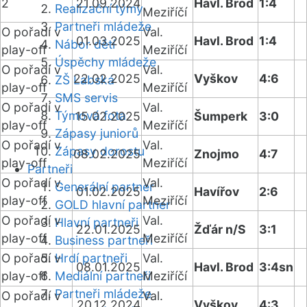
2
21.09.2024
Havl. Brod
1:4
Realizační týmy
Meziříčí
Partneři mládeže
O pořadí v
Val.
01.03.2025
Havl. Brod
1:4
Nábor dětí
play-off
Meziříčí
Úspěchy mládeže
O pořadí v
Val.
22.02.2025
Vyškov
4:6
ZŠ Labská
play-off
Meziříčí
SMS servis
O pořadí v
Val.
Týmová fota
15.02.2025
Šumperk
3:0
play-off
Meziříčí
Zápasy juniorů
O pořadí v
Val.
Zápasy dorostu
08.02.2025
Znojmo
4:7
play-off
Meziříčí
Partneři
O pořadí v
Val.
Generální partner
01.02.2025
Havířov
2:6
play-off
Meziříčí
GOLD hlavní partner
O pořadí v
Val.
Hlavní partneři
22.01.2025
Žďár n/S
3:1
play-off
Meziříčí
Business partneři
O pořadí v
Hrdí partneři
Val.
08.01.2025
Havl. Brod
3:4sn
play-off
Mediální partneři
Meziříčí
Partneři mládeže
O pořadí v
Val.
20.12.2024
Vyškov
4:3