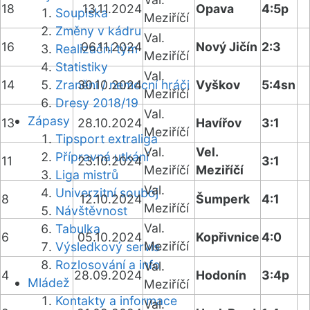
18
13.11.2024
Opava
4:5p
Soupiska
Meziříčí
Změny v kádru
Val.
16
06.11.2024
Nový Jičín
2:3
Realizační tým
Meziříčí
Statistiky
Val.
14
Zranění / nemocní hráči
30.10.2024
Vyškov
5:4sn
Meziříčí
Dresy 2018/19
Val.
Zápasy
13
28.10.2024
Havířov
3:1
Meziříčí
Tipsport extraliga
Val.
Vel.
Přípravná utkání
11
23.10.2024
3:1
Meziříčí
Meziříčí
Liga mistrů
Val.
Univerzitní souboj
8
12.10.2024
Šumperk
4:1
Meziříčí
Návštěvnost
Val.
Tabulka
6
05.10.2024
Kopřivnice
4:0
Meziříčí
Výsledkový servis
Rozlosování a info
Val.
4
28.09.2024
Hodonín
3:4p
Mládež
Meziříčí
Kontakty a informace
Val.