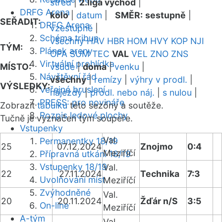
střed
|
2.liga východ
|
DRFG Arena
kolo
|
datum
|
SMĚR:
sestupně
|
SEŘADIT:
DRFG Arena
vzestupně
|
Schéma tribun
všechny
HAV
HBR
HOM
HVY
KOP
NJI
TÝM:
Plánek areny
OPA
SUM
TEC
VAL
VEL
ZNO
ZNS
Virtuální prohlídka
MÍSTO:
všude
|
doma
|
venku
|
Návštěvní řád
všechny
|
remízy
|
výhry v prodl.
|
VÝSLEDKY:
Veřejné bruslení
nájezdy
|
prodl. nebo náj.
|
s nulou
|
PRESS: pro novináře
Zobrazit
tabulku
této sezóny a soutěže.
Rozpis ledové plochy
Tučně je vyznačen tým soupeře.
Vstupenky
Val.
Permanentky 18/19
25
07.12.2024
Znojmo
0:4
Meziříčí
Přípravná utkání 18/19
Vstupenky 18/19
Val.
22
27.11.2024
Technika
7:3
Uvolňování míst
Meziříčí
Zvýhodněné
Val.
20
20.11.2024
Žďár n/S
3:5
On-line
Meziříčí
A-tým
Val.