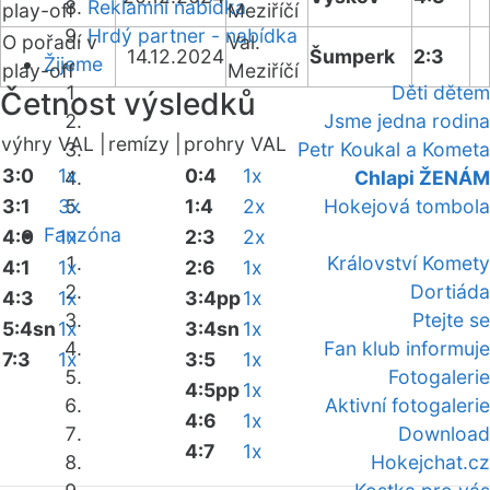
Reklamní nabídka
play-off
Meziříčí
Hrdý partner - nabídka
O pořadí v
Val.
14.12.2024
Šumperk
2:3
Žijeme
play-off
Meziříčí
Děti dětem
Četnost výsledků
Jsme jedna rodina
výhry VAL |
remízy |
prohry VAL
Petr Koukal a Kometa
3:0
1x
0:4
1x
Chlapi ŽENÁM
3:1
3x
1:4
2x
Hokejová tombola
Fanzóna
4:0
1x
2:3
2x
Království Komety
4:1
1x
2:6
1x
Dortiáda
4:3
1x
3:4pp
1x
Ptejte se
5:4sn
1x
3:4sn
1x
Fan klub informuje
7:3
1x
3:5
1x
Fotogalerie
4:5pp
1x
Aktivní fotogalerie
4:6
1x
Download
4:7
1x
Hokejchat.cz