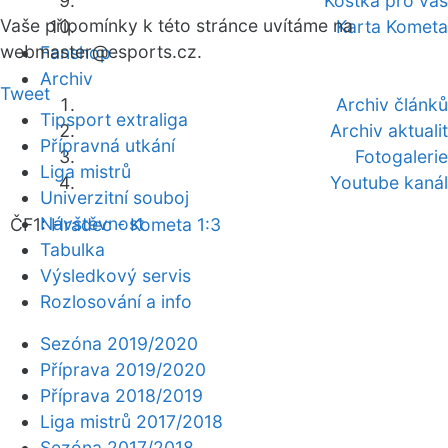
Kostka pro vás
Vaše připomínky k této stránce uvítáme na
Karta Kometa
webmaster
@esports.cz.
Fanshop
Archiv
Tweet
Archiv článků
Tipsport extraliga
Archiv aktualit
Přípravná utkání
Fotogalerie
Liga mistrů
Youtube kanál
Univerzitní souboj
Návštěvnost
ČF1:
Hradec - Kometa 1:3
Tabulka
Výsledkový servis
Rozlosování a info
Sezóna 2019/2020
Příprava 2019/2020
Příprava 2018/2019
Liga mistrů 2017/2018
Sezóna 2017/2018