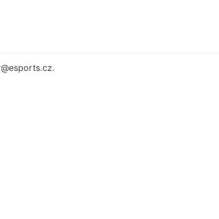
r
@esports.cz.