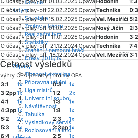
O účast v play-off
01.03.2025
Opava
Hodonín
1:3
On-line
O účast v play-off
A-tým
22.02.2025
Opava
Technika
0:
Soupiska
O účast v play-off
15.02.2025
Opava
Vel. Meziříčí
5:2
Změny v kádru
O účast v play-off
01.02.2025
Opava
Nový Jičín
2:
Realizační tým
O účast v play-off
11.01.2025
Opava
Hodonín
3:
Statistiky
O účast v play-off
21.12.2024
Opava
Technika
7:4
Zranění / nemocní hráči
O účast v play-off
18.12.2024
Opava
Vel. Meziříčí
3:1
Dresy 2018/19
Četnost výsledků
Zápasy
Tipsport extraliga
výhry OPA |
remízy |
prohry OPA
Přípravná utkání
3:1
1x
0:3
1x
Liga mistrů
3:2pp
1x
1:2
2x
Univerzitní souboj
4:1
1x
1:3
1x
Návštěvnost
4:3pp
1x
1:8
1x
Tabulka
5:2
2x
2:3
1x
Výsledkový servis
5:3
1x
2:3pp
1x
Rozlosování a info
6:4
1x
2:5
1x