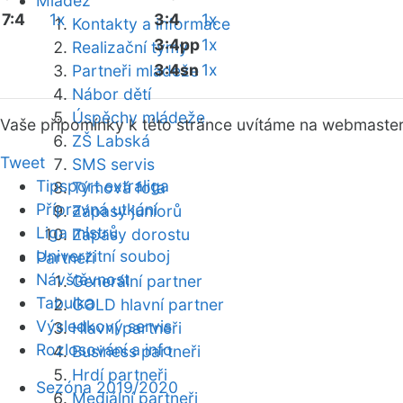
Mládež
7:4
1x
3:4
1x
Kontakty a informace
3:4pp
1x
Realizační týmy
3:4sn
1x
Partneři mládeže
Nábor dětí
Úspěchy mládeže
Vaše připomínky k této stránce uvítáme na webmaste
ZŠ Labská
Tweet
SMS servis
Tipsport extraliga
Týmová fota
Přípravná utkání
Zápasy juniorů
Liga mistrů
Zápasy dorostu
Univerzitní souboj
Partneři
Návštěvnost
Generální partner
Tabulka
GOLD hlavní partner
Výsledkový servis
Hlavní partneři
Rozlosování a info
Business partneři
Hrdí partneři
Sezóna 2019/2020
Mediální partneři