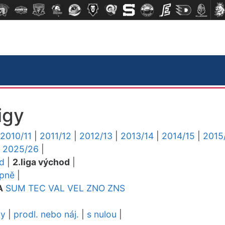
igy
2010/11
|
2011/12
|
2012/13
|
2013/14
|
2014/15
|
2015
|
2025/26
|
ed
|
2.liga východ
|
upně
|
A
SUM
TEC
VAL
VEL
ZNO
ZNS
dy
|
prodl. nebo náj.
|
s nulou
|