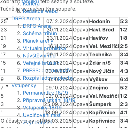
Zobrazit
tabulku
této sezóny a soutěže.
Kariéra
Tučně je vyznačen tým soupeře.
Redakce webu
DRFG Arena
25
07.12.2024
Opava
Hodonín
5:3
DRFG Arena
23
30.11.2024
Opava
Havl. Brod
1:2
Schéma tribun
21
23.11.2024
Opava
Havířov
1:8
Plánek areny
19
16.11.2024
Opava
Vel. Meziříčí
2:5
Virtuální prohlídka
17
09.11.2024
Opava
Technika
3:
Návštěvní řád
15
02.11.2024
Opava
Žďár n/S
3:
Veřejné bruslení
PRESS: pro novináře
11
23.10.2024
Opava
Nový Jičín
4:
Rozpis ledové plochy
9
16.10.2024
Opava
Vyškov
6:
Vstupenky
7
09.10.2024
Opava
Znojmo
5:2
Permanentky 18/19
5
02.10.2024
Opava
Val. Meziříčí
1:2
Přípravná utkání 18/19
3
25.09.2024
Opava
Šumperk
2:3
Vstupenky 18/19
1
18.09.2024
Opava
Kopřivnice
4:1
Uvolňování míst
O účast v play-off
05.03.2025
Opava
Kopřivnice
3:
Zvýhodněné