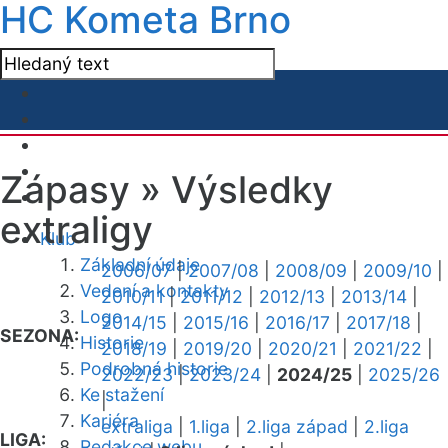
HC Kometa Brno
Zápasy »
Výsledky
extraligy
Klub
Základní údaje
2006/07
|
2007/08
|
2008/09
|
2009/10
|
Vedení a kontakty
2010/11
|
2011/12
|
2012/13
|
2013/14
|
Logo
2014/15
|
2015/16
|
2016/17
|
2017/18
|
SEZONA:
Historie
2018/19
|
2019/20
|
2020/21
|
2021/22
|
Podrobná historie
2022/23
|
2023/24
|
2024/25
|
2025/26
Ke stažení
|
Kariéra
extraliga
|
1.liga
|
2.liga západ
|
2.liga
LIGA:
Redakce webu