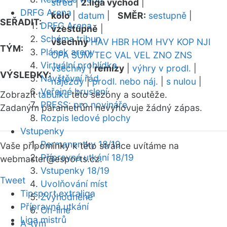
střed
|
2.liga východ
|
DRFG Arena
kolo
|
datum
|
SMĚR:
sestupně
|
SEŘADIT:
DRFG Arena
vzestupně
|
Schéma tribun
všechny
HAV
HBR
HOM
HVY
KOP
NJI
TÝM:
Plánek areny
OPA
SUM
TEC
VAL
VEL
ZNO
ZNS
Virtuální prohlídka
všechny
|
remízy
|
výhry v prodl.
|
VÝSLEDKY:
Návštěvní řád
nájezdy
|
prodl. nebo náj.
|
s nulou
|
Veřejné bruslení
Zobrazit
tabulku
této sezóny a soutěže.
PRESS: pro novináře
Zadaným parametrům nevyhovuje žádný zápas.
Rozpis ledové plochy
Vstupenky
Permanentky 18/19
Vaše připomínky k této stránce uvítáme na
Přípravná utkání 18/19
webmaster
@esports.cz.
Vstupenky 18/19
Tweet
Uvolňování míst
Tipsport extraliga
Zvýhodněné
Přípravná utkání
On-line
Liga mistrů
A-tým