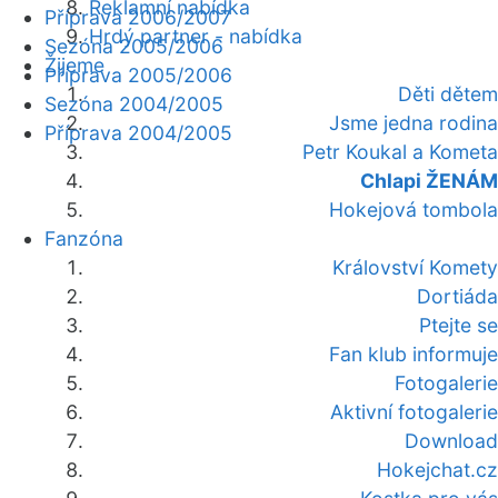
Reklamní nabídka
Příprava 2006/2007
Hrdý partner - nabídka
Sezóna 2005/2006
Žijeme
Příprava 2005/2006
Děti dětem
Sezóna 2004/2005
Jsme jedna rodina
Příprava 2004/2005
Petr Koukal a Kometa
Chlapi ŽENÁM
Hokejová tombola
Fanzóna
Království Komety
Dortiáda
Ptejte se
Fan klub informuje
Fotogalerie
Aktivní fotogalerie
Download
Hokejchat.cz