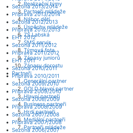
Realizační týmy
Sezóna 2013/2014
Partneři mládeže
Příprava 2013/2014
Nábor dětí
Sezóna 2012/2013
Úspěchy mládeže
Příprava 2012/2013
ZŠ Labská
EHT 2012
SMS servis
Sezóna 2011/2012
Týmová fota
Příprava 2011/2012
Zápasy juniorů
EHT 2011
Zápasy dorostu
Sezóna 2010/2011
Partneři
Příprava 2010/2011
Generální partner
Sezóna 2009/2010
GOLD hlavní partner
Příprava 2009/2010
Hlavní partneři
Sezóna 2008/2009
Business partneři
Příprava 2008/2009
Hrdí partneři
Sezóna 2007/2008
Mediální partneři
Příprava 2007/2008
Partneři mládeže
Sezóna 2006/2007