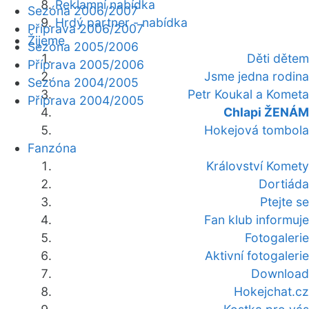
Reklamní nabídka
Sezóna 2006/2007
Hrdý partner - nabídka
Příprava 2006/2007
Žijeme
Sezóna 2005/2006
Děti dětem
Příprava 2005/2006
Jsme jedna rodina
Sezóna 2004/2005
Petr Koukal a Kometa
Příprava 2004/2005
Chlapi ŽENÁM
Hokejová tombola
Fanzóna
Království Komety
Dortiáda
Ptejte se
Fan klub informuje
Fotogalerie
Aktivní fotogalerie
Download
Hokejchat.cz