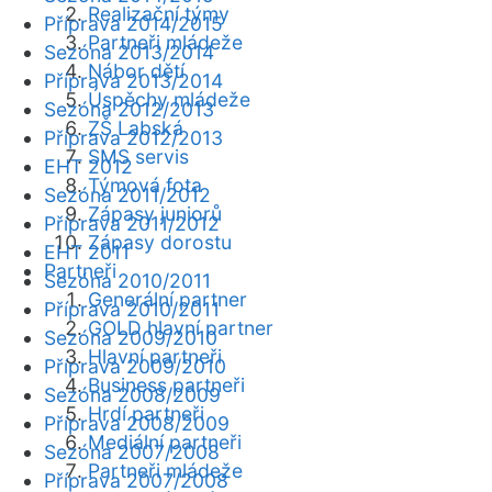
Realizační týmy
Příprava 2014/2015
Partneři mládeže
Sezóna 2013/2014
Nábor dětí
Příprava 2013/2014
Úspěchy mládeže
Sezóna 2012/2013
ZŠ Labská
Příprava 2012/2013
SMS servis
EHT 2012
Týmová fota
Sezóna 2011/2012
Zápasy juniorů
Příprava 2011/2012
Zápasy dorostu
EHT 2011
Partneři
Sezóna 2010/2011
Generální partner
Příprava 2010/2011
GOLD hlavní partner
Sezóna 2009/2010
Hlavní partneři
Příprava 2009/2010
Business partneři
Sezóna 2008/2009
Hrdí partneři
Příprava 2008/2009
Mediální partneři
Sezóna 2007/2008
Partneři mládeže
Příprava 2007/2008