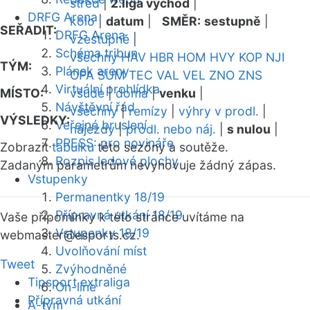
střed
|
2.liga východ
|
DRFG Arena
kolo
|
datum
|
SMĚR:
sestupně
|
SEŘADIT:
DRFG Arena
vzestupně
|
Schéma tribun
všechny
HAV
HBR
HOM
HVY
KOP
NJI
TÝM:
Plánek areny
OPA
SUM
TEC
VAL
VEL
ZNO
ZNS
Virtuální prohlídka
MÍSTO:
všude
|
doma
|
venku
|
Návštěvní řád
všechny
|
remízy
|
výhry v prodl.
|
VÝSLEDKY:
Veřejné bruslení
nájezdy
|
prodl. nebo náj.
|
s nulou
|
PRESS: pro novináře
Zobrazit
tabulku
této sezóny a soutěže.
Rozpis ledové plochy
Zadaným parametrům nevyhovuje žádný zápas.
Vstupenky
Permanentky 18/19
Přípravná utkání 18/19
Vaše připomínky k této stránce uvítáme na
Vstupenky 18/19
webmaster
@esports.cz.
Uvolňování míst
Tweet
Zvýhodněné
Tipsport extraliga
On-line
Přípravná utkání
A-tým