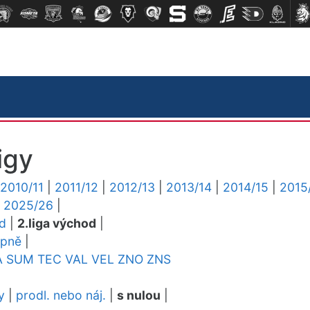
igy
2010/11
|
2011/12
|
2012/13
|
2013/14
|
2014/15
|
2015
|
2025/26
|
ed
|
2.liga východ
|
upně
|
A
SUM
TEC
VAL
VEL
ZNO
ZNS
y
|
prodl. nebo náj.
|
s nulou
|