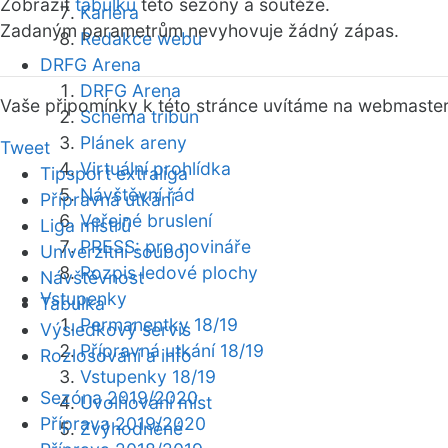
Zobrazit
tabulku
této sezóny a soutěže.
Kariéra
Zadaným parametrům nevyhovuje žádný zápas.
Redakce webu
DRFG Arena
DRFG Arena
Vaše připomínky k této stránce uvítáme na webmaste
Schéma tribun
Plánek areny
Tweet
Virtuální prohlídka
Tipsport extraliga
Návštěvní řád
Přípravná utkání
Veřejné bruslení
Liga mistrů
PRESS: pro novináře
Univerzitní souboj
Rozpis ledové plochy
Návštěvnost
Vstupenky
Tabulka
Permanentky 18/19
Výsledkový servis
Přípravná utkání 18/19
Rozlosování a info
Vstupenky 18/19
Sezóna 2019/2020
Uvolňování míst
Příprava 2019/2020
Zvýhodněné