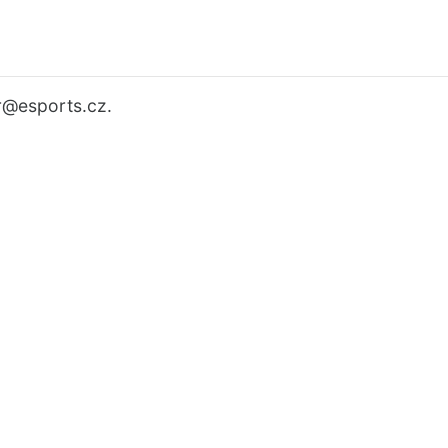
r
@esports.cz.