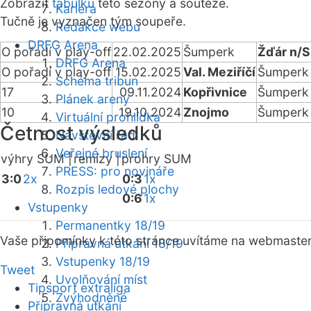
Zobrazit
tabulku
této sezóny a soutěže.
Kariéra
Tučně je vyznačen tým soupeře.
Redakce webu
DRFG Arena
O pořadí v play-off
22.02.2025
Šumperk
Žďár n/S
DRFG Arena
O pořadí v play-off
15.02.2025
Val. Meziříčí
Šumperk
Schéma tribun
17
09.11.2024
Kopřivnice
Šumperk
Plánek areny
10
19.10.2024
Znojmo
Šumperk
Virtuální prohlídka
Četnost výsledků
Návštěvní řád
Veřejné bruslení
výhry SUM |
remízy |
prohry SUM
PRESS: pro novináře
3:0
2x
0:3
1x
Rozpis ledové plochy
0:6
1x
Vstupenky
Permanentky 18/19
Vaše připomínky k této stránce uvítáme na webmaste
Přípravná utkání 18/19
Vstupenky 18/19
Tweet
Uvolňování míst
Tipsport extraliga
Zvýhodněné
Přípravná utkání