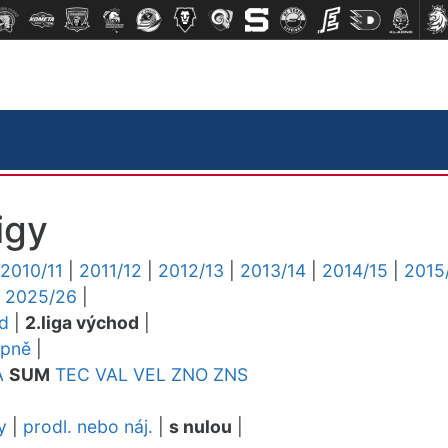
igy
2010/11
|
2011/12
|
2012/13
|
2013/14
|
2014/15
|
2015
|
2025/26
|
ed
|
2.liga východ
|
upně
|
A
SUM
TEC
VAL
VEL
ZNO
ZNS
y
|
prodl. nebo náj.
|
s nulou
|