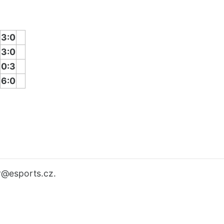
3:0
3:0
0:3
6:0
r
@esports.cz.