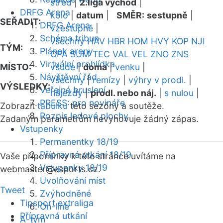
střed
|
2.liga východ
|
DRFG Arena
kolo
|
datum
|
SMĚR:
sestupně
|
SEŘADIT:
DRFG Arena
vzestupně
|
Schéma tribun
všechny
HAV
HBR
HOM
HVY
KOP
NJI
TÝM:
Plánek areny
OPA
SUM
TEC
VAL
VEL
ZNO
ZNS
Virtuální prohlídka
MÍSTO:
všude
|
doma
|
venku
|
Návštěvní řád
všechny
|
remízy
|
výhry v prodl.
|
VÝSLEDKY:
Veřejné bruslení
nájezdy
|
prodl. nebo náj.
|
s nulou
|
PRESS: pro novináře
Zobrazit
tabulku
této sezóny a soutěže.
Rozpis ledové plochy
Zadaným parametrům nevyhovuje žádný zápas.
Vstupenky
Permanentky 18/19
Přípravná utkání 18/19
Vaše připomínky k této stránce uvítáme na
Vstupenky 18/19
webmaster
@esports.cz.
Uvolňování míst
Tweet
Zvýhodněné
Tipsport extraliga
On-line
Přípravná utkání
A-tým