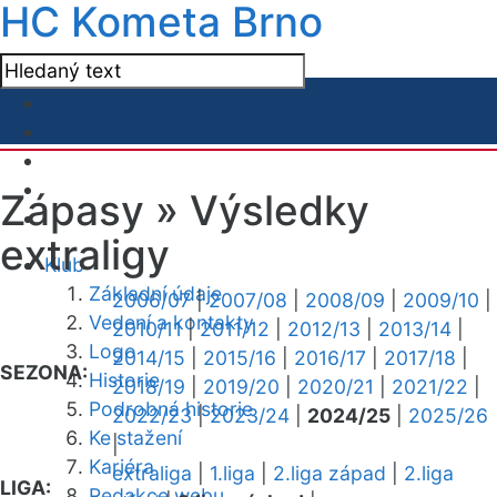
HC Kometa Brno
Zápasy »
Výsledky
extraligy
Klub
Základní údaje
2006/07
|
2007/08
|
2008/09
|
2009/10
|
Vedení a kontakty
2010/11
|
2011/12
|
2012/13
|
2013/14
|
Logo
2014/15
|
2015/16
|
2016/17
|
2017/18
|
SEZONA:
Historie
2018/19
|
2019/20
|
2020/21
|
2021/22
|
Podrobná historie
2022/23
|
2023/24
|
2024/25
|
2025/26
Ke stažení
|
Kariéra
extraliga
|
1.liga
|
2.liga západ
|
2.liga
LIGA:
Redakce webu