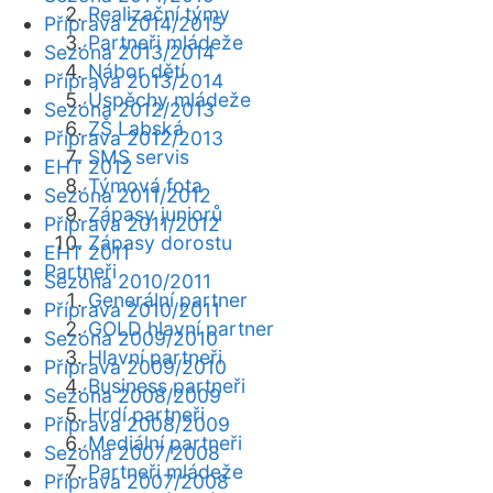
Realizační týmy
Příprava 2014/2015
Partneři mládeže
Sezóna 2013/2014
Nábor dětí
Příprava 2013/2014
Úspěchy mládeže
Sezóna 2012/2013
ZŠ Labská
Příprava 2012/2013
SMS servis
EHT 2012
Týmová fota
Sezóna 2011/2012
Zápasy juniorů
Příprava 2011/2012
Zápasy dorostu
EHT 2011
Partneři
Sezóna 2010/2011
Generální partner
Příprava 2010/2011
GOLD hlavní partner
Sezóna 2009/2010
Hlavní partneři
Příprava 2009/2010
Business partneři
Sezóna 2008/2009
Hrdí partneři
Příprava 2008/2009
Mediální partneři
Sezóna 2007/2008
Partneři mládeže
Příprava 2007/2008