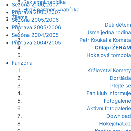
Reklamní nabídka
Sezóna 2006/2007
Hrdý partner - nabídka
Příprava 2006/2007
Žijeme
Sezóna 2005/2006
Děti dětem
Příprava 2005/2006
Jsme jedna rodina
Sezóna 2004/2005
Petr Koukal a Kometa
Příprava 2004/2005
Chlapi ŽENÁM
Hokejová tombola
Fanzóna
Království Komety
Dortiáda
Ptejte se
Fan klub informuje
Fotogalerie
Aktivní fotogalerie
Download
Hokejchat.cz