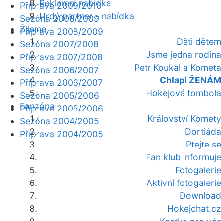
Reklamní nabídka
Příprava 2009/2010
Hrdý partner - nabídka
Sezóna 2008/2009
Žijeme
Příprava 2008/2009
Děti dětem
Sezóna 2007/2008
Jsme jedna rodina
Příprava 2007/2008
Petr Koukal a Kometa
Sezóna 2006/2007
Chlapi ŽENÁM
Příprava 2006/2007
Hokejová tombola
Sezóna 2005/2006
Fanzóna
Příprava 2005/2006
Království Komety
Sezóna 2004/2005
Dortiáda
Příprava 2004/2005
Ptejte se
Fan klub informuje
Fotogalerie
Aktivní fotogalerie
Download
Hokejchat.cz