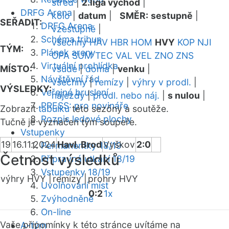
střed
|
2.liga východ
|
DRFG Arena
kolo
|
datum
|
SMĚR:
sestupně
|
SEŘADIT:
DRFG Arena
vzestupně
|
Schéma tribun
všechny
HAV
HBR
HOM
HVY
KOP
NJI
TÝM:
Plánek areny
OPA
SUM
TEC
VAL
VEL
ZNO
ZNS
Virtuální prohlídka
MÍSTO:
všude
|
doma
|
venku
|
Návštěvní řád
všechny
|
remízy
|
výhry v prodl.
|
VÝSLEDKY:
Veřejné bruslení
nájezdy
|
prodl. nebo náj.
|
s nulou
|
PRESS: pro novináře
Zobrazit
tabulku
této sezóny a soutěže.
Rozpis ledové plochy
Tučně je vyznačen tým soupeře.
Vstupenky
19
16.11.2024
Havl. Brod
Vyškov
2:0
Permanentky 18/19
Četnost výsledků
Přípravná utkání 18/19
Vstupenky 18/19
výhry HVY |
remízy |
prohry HVY
Uvolňování míst
0:2
1x
Zvýhodněné
On-line
Vaše připomínky k této stránce uvítáme na
A-tým