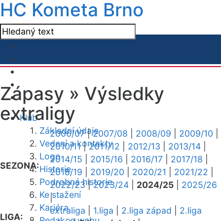
HC Kometa Brno
Zápasy »
Výsledky
extraligy
Klub
Základní údaje
2006/07
|
2007/08
|
2008/09
|
2009/10
|
Vedení a kontakty
2010/11
|
2011/12
|
2012/13
|
2013/14
|
Logo
2014/15
|
2015/16
|
2016/17
|
2017/18
|
SEZONA:
Historie
2018/19
|
2019/20
|
2020/21
|
2021/22
|
Podrobná historie
2022/23
|
2023/24
|
2024/25
|
2025/26
Ke stažení
|
Kariéra
extraliga
|
1.liga
|
2.liga západ
|
2.liga
LIGA:
Redakce webu