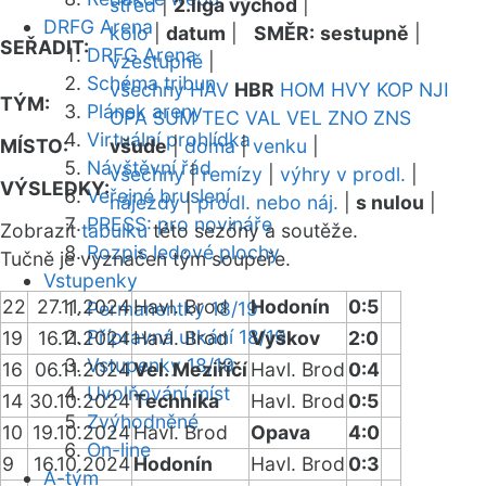
střed
|
2.liga východ
|
DRFG Arena
kolo
|
datum
|
SMĚR:
sestupně
|
SEŘADIT:
DRFG Arena
vzestupně
|
Schéma tribun
všechny
HAV
HBR
HOM
HVY
KOP
NJI
TÝM:
Plánek areny
OPA
SUM
TEC
VAL
VEL
ZNO
ZNS
Virtuální prohlídka
MÍSTO:
všude
|
doma
|
venku
|
Návštěvní řád
všechny
|
remízy
|
výhry v prodl.
|
VÝSLEDKY:
Veřejné bruslení
nájezdy
|
prodl. nebo náj.
|
s nulou
|
PRESS: pro novináře
Zobrazit
tabulku
této sezóny a soutěže.
Rozpis ledové plochy
Tučně je vyznačen tým soupeře.
Vstupenky
22
27.11.2024
Havl. Brod
Hodonín
0:5
Permanentky 18/19
Přípravná utkání 18/19
19
16.11.2024
Havl. Brod
Vyškov
2:0
Vstupenky 18/19
16
06.11.2024
Vel. Meziříčí
Havl. Brod
0:4
Uvolňování míst
14
30.10.2024
Technika
Havl. Brod
0:5
Zvýhodněné
10
19.10.2024
Havl. Brod
Opava
4:0
On-line
9
16.10.2024
Hodonín
Havl. Brod
0:3
A-tým