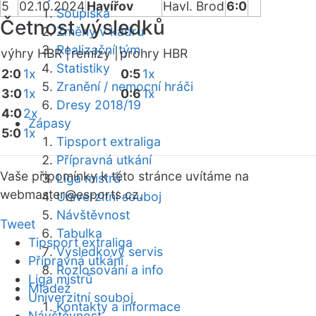
5
02.10.2024
Havířov
Havl. Brod
6:0
Soupiska
Četnost výsledků
Změny v kádru
Realizační tým
výhry HBR |
remízy |
prohry HBR
Statistiky
2:0
1x
0:5
1x
Zranění / nemocní hráči
3:0
1x
0:6
1x
Dresy 2018/19
4:0
2x
Zápasy
5:0
1x
Tipsport extraliga
Přípravná utkání
Vaše připomínky k této stránce uvítáme na
Liga mistrů
webmaster
@esports.cz.
Univerzitní souboj
Návštěvnost
Tweet
Tabulka
Tipsport extraliga
Výsledkový servis
Přípravná utkání
Rozlosování a info
Liga mistrů
Mládež
Univerzitní souboj
Kontakty a informace
Návštěvnost