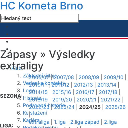
HC Kometa Brno
Zápasy »
Výsledky
extraligy
Klub
Základní údaje
2006/07
|
2007/08
|
2008/09
|
2009/10
|
Vedení a kontakty
2010/11
|
2011/12
|
2012/13
|
2013/14
|
Logo
2014/15
|
2015/16
|
2016/17
|
2017/18
|
SEZONA:
Historie
2018/19
|
2019/20
|
2020/21
|
2021/22
|
Podrobná historie
2022/23
|
2023/24
|
2024/25
|
2025/26
Ke stažení
|
Kariéra
extraliga
|
1.liga
|
2.liga západ
|
2.liga
LIGA:
Redakce webu