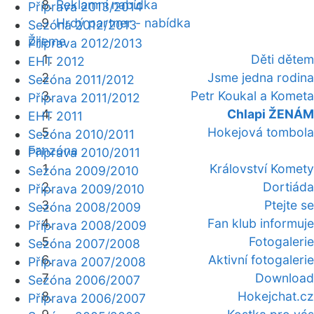
Reklamní nabídka
Příprava 2013/2014
Hrdý partner - nabídka
Sezóna 2012/2013
Žijeme
Příprava 2012/2013
Děti dětem
EHT 2012
Jsme jedna rodina
Sezóna 2011/2012
Petr Koukal a Kometa
Příprava 2011/2012
Chlapi ŽENÁM
EHT 2011
Hokejová tombola
Sezóna 2010/2011
Fanzóna
Příprava 2010/2011
Království Komety
Sezóna 2009/2010
Dortiáda
Příprava 2009/2010
Ptejte se
Sezóna 2008/2009
Fan klub informuje
Příprava 2008/2009
Fotogalerie
Sezóna 2007/2008
Aktivní fotogalerie
Příprava 2007/2008
Download
Sezóna 2006/2007
Hokejchat.cz
Příprava 2006/2007