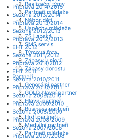
Realizační týmy
Příprava 2014/2015
Partneři mládeže
Sezóna 2013/2014
Nábor dětí
Příprava 2013/2014
Úspěchy mládeže
Sezóna 2012/2013
ZŠ Labská
Příprava 2012/2013
SMS servis
EHT 2012
Týmová fota
Sezóna 2011/2012
Zápasy juniorů
Příprava 2011/2012
Zápasy dorostu
EHT 2011
Partneři
Sezóna 2010/2011
Generální partner
Příprava 2010/2011
GOLD hlavní partner
Sezóna 2009/2010
Hlavní partneři
Příprava 2009/2010
Business partneři
Sezóna 2008/2009
Hrdí partneři
Příprava 2008/2009
Mediální partneři
Sezóna 2007/2008
Partneři mládeže
Příprava 2007/2008