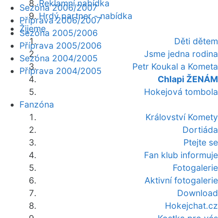
Reklamní nabídka
Sezóna 2006/2007
Hrdý partner - nabídka
Příprava 2006/2007
Žijeme
Sezóna 2005/2006
Děti dětem
Příprava 2005/2006
Jsme jedna rodina
Sezóna 2004/2005
Petr Koukal a Kometa
Příprava 2004/2005
Chlapi ŽENÁM
Hokejová tombola
Fanzóna
Království Komety
Dortiáda
Ptejte se
Fan klub informuje
Fotogalerie
Aktivní fotogalerie
Download
Hokejchat.cz