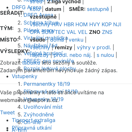
střed
|
2.liga východ
|
DRFG Arena
kolo
|
datum
|
SMĚR:
sestupně
|
SEŘADIT:
DRFG Arena
vzestupně
|
Schéma tribun
všechny
HAV
HBR
HOM
HVY
KOP
NJI
TÝM:
Plánek areny
OPA
SUM
TEC
VAL
VEL
ZNO
ZNS
Virtuální prohlídka
MÍSTO:
všude
|
doma
|
venku
|
Návštěvní řád
všechny
|
remízy
|
výhry v prodl.
|
VÝSLEDKY:
Veřejné bruslení
nájezdy
|
prodl. nebo náj.
|
s nulou
|
PRESS: pro novináře
Zobrazit
tabulku
této sezóny a soutěže.
Rozpis ledové plochy
Zadaným parametrům nevyhovuje žádný zápas.
Vstupenky
Permanentky 18/19
Přípravná utkání 18/19
Vaše připomínky k této stránce uvítáme na
Vstupenky 18/19
webmaster
@esports.cz.
Uvolňování míst
Tweet
Zvýhodněné
Tipsport extraliga
On-line
Přípravná utkání
A-tým