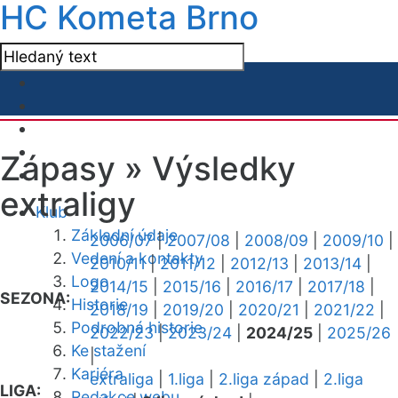
HC Kometa Brno
Zápasy »
Výsledky
extraligy
Klub
Základní údaje
2006/07
|
2007/08
|
2008/09
|
2009/10
|
Vedení a kontakty
2010/11
|
2011/12
|
2012/13
|
2013/14
|
Logo
2014/15
|
2015/16
|
2016/17
|
2017/18
|
SEZONA:
Historie
2018/19
|
2019/20
|
2020/21
|
2021/22
|
Podrobná historie
2022/23
|
2023/24
|
2024/25
|
2025/26
Ke stažení
|
Kariéra
extraliga
|
1.liga
|
2.liga západ
|
2.liga
LIGA:
Redakce webu