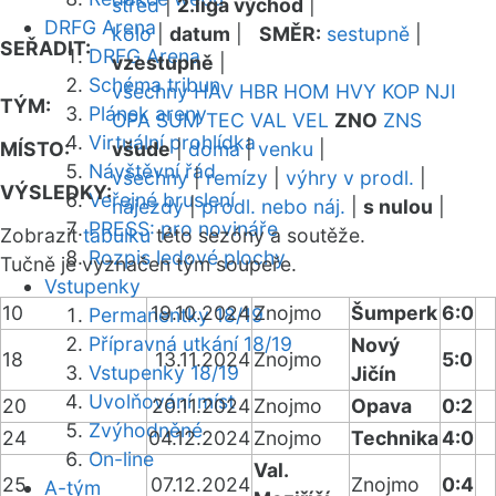
střed
|
2.liga východ
|
DRFG Arena
kolo
|
datum
|
SMĚR:
sestupně
|
SEŘADIT:
DRFG Arena
vzestupně
|
Schéma tribun
všechny
HAV
HBR
HOM
HVY
KOP
NJI
TÝM:
Plánek areny
OPA
SUM
TEC
VAL
VEL
ZNO
ZNS
Virtuální prohlídka
MÍSTO:
všude
|
doma
|
venku
|
Návštěvní řád
všechny
|
remízy
|
výhry v prodl.
|
VÝSLEDKY:
Veřejné bruslení
nájezdy
|
prodl. nebo náj.
|
s nulou
|
PRESS: pro novináře
Zobrazit
tabulku
této sezóny a soutěže.
Rozpis ledové plochy
Tučně je vyznačen tým soupeře.
Vstupenky
10
19.10.2024
Znojmo
Šumperk
6:0
Permanentky 18/19
Přípravná utkání 18/19
Nový
18
13.11.2024
Znojmo
5:0
Vstupenky 18/19
Jičín
Uvolňování míst
20
20.11.2024
Znojmo
Opava
0:2
Zvýhodněné
24
04.12.2024
Znojmo
Technika
4:0
On-line
Val.
25
07.12.2024
Znojmo
0:4
A-tým