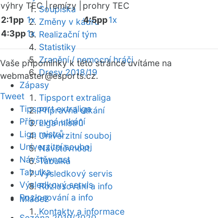
výhry TEC |
remízy |
prohry TEC
Soupiska
2:1pp
1x
4:5pp
1x
Změny v kádru
4:3pp
1x
Realizační tým
Statistiky
Zranění / nemocní hráči
Vaše připomínky k této stránce uvítáme na
Dresy 2018/19
webmaster
@esports.cz.
Zápasy
Tweet
Tipsport extraliga
Tipsport extraliga
Přípravná utkání
Přípravná utkání
Liga mistrů
Liga mistrů
Univerzitní souboj
Univerzitní souboj
Návštěvnost
Návštěvnost
Tabulka
Tabulka
Výsledkový servis
Výsledkový servis
Rozlosování a info
Rozlosování a info
Mládež
Kontakty a informace
Sezóna 2019/2020